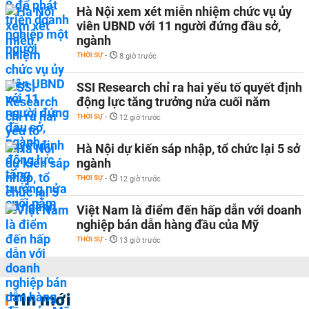
Hà Nội xem xét miễn nhiệm chức vụ ủy
viên UBND với 11 người đứng đầu sở,
ngành
THỜI SỰ
-
8 giờ trước
SSI Research chỉ ra hai yếu tố quyết định
động lực tăng trưởng nửa cuối năm
THỜI SỰ
-
12 giờ trước
Hà Nội dự kiến sáp nhập, tổ chức lại 5 sở
ngành
THỜI SỰ
-
12 giờ trước
Việt Nam là điểm đến hấp dẫn với doanh
nghiệp bán dẫn hàng đầu của Mỹ
THỜI SỰ
-
13 giờ trước
Tin mới