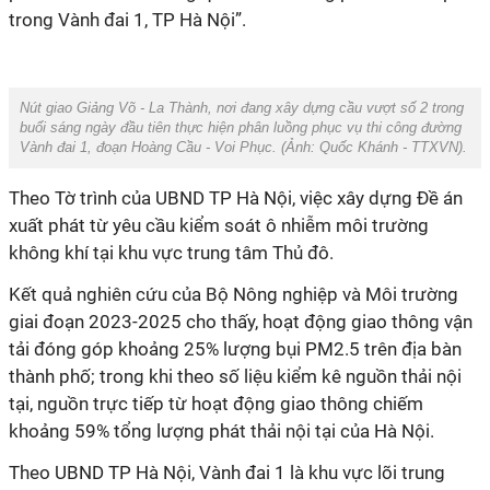
trong Vành đai 1, TP Hà Nội”.
Nút giao Giảng Võ - La Thành, nơi đang xây dựng cầu vượt số 2 trong
buổi sáng ngày đầu tiên thực hiện phân luồng phục vụ thi công đường
Vành đai 1, đoạn Hoàng Cầu - Voi Phục. (Ảnh:
Quốc Khánh - TTXVN).
Theo Tờ trình của UBND TP Hà Nội, việc xây dựng Đề án
xuất phát từ yêu cầu kiểm soát ô nhiễm môi trường
không khí tại khu vực trung tâm Thủ đô.
Kết quả nghiên cứu của Bộ Nông nghiệp và Môi trường
giai đoạn 2023-2025 cho thấy, hoạt động giao thông vận
tải đóng góp khoảng 25% lượng bụi PM2.5 trên địa bàn
thành phố; trong khi theo số liệu kiểm kê nguồn thải nội
tại, nguồn trực tiếp từ hoạt động giao thông chiếm
khoảng 59% tổng lượng phát thải nội tại của Hà Nội.
Theo UBND TP Hà Nội, Vành đai 1 là khu vực lõi trung