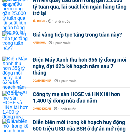
NHNN quay đầu bơm ròng gần 25.000
tỷ tuần qua, lãi suất liên ngân hàng tăng
trở lại
TÀI CHÍNH
-
1 phút trước
Giá vàng tiếp tục tăng trong tuần này?
HÀNG HÓA
-
1 phút trước
Điện Máy Xanh thu hơn 356 tỷ đồng mỗi
ngày, đạt 62% kế hoạch năm sau 7
tháng
DOANH NGHIỆP
-
1 phút trước
Công ty mẹ sàn HOSE và HNX lãi hơn
1.400 tỷ đồng nửa đầu năm
CHỨNG KHOÁN
-
1 phút trước
Diễn biến mới trong kế hoạch huy động
600 triệu USD của BSR ở dự án mở rộng