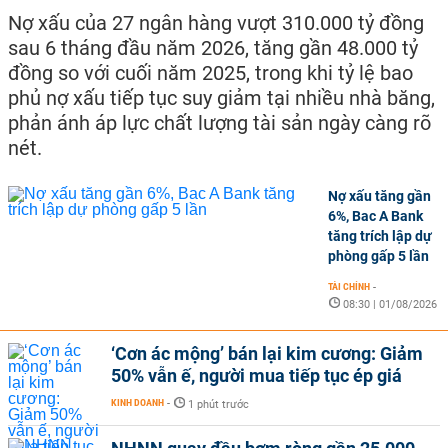
Nợ xấu của 27 ngân hàng vượt 310.000 tỷ đồng
sau 6 tháng đầu năm 2026, tăng gần 48.000 tỷ
đồng so với cuối năm 2025, trong khi tỷ lệ bao
phủ nợ xấu tiếp tục suy giảm tại nhiều nhà băng,
phản ánh áp lực chất lượng tài sản ngày càng rõ
nét.
Nợ xấu tăng gần
6%, Bac A Bank
tăng trích lập dự
phòng gấp 5 lần
TÀI CHÍNH
-
08:30 | 01/08/2026
‘Cơn ác mộng’ bán lại kim cương: Giảm
50% vẫn ế, người mua tiếp tục ép giá
KINH DOANH
-
1 phút trước