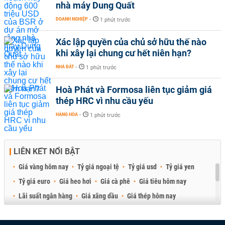
nhà máy Dung Quất
DOANH NGHIỆP
-
1 phút trước
Xác lập quyền của chủ sở hữu thế nào
khi xây lại chung cư hết niên hạn?
NHÀ ĐẤT
-
1 phút trước
Hoà Phát và Formosa liên tục giảm giá
thép HRC vì nhu cầu yếu
HÀNG HÓA
-
1 phút trước
LIÊN KẾT NỔI BẬT
Giá vàng hôm nay
Tỷ giá ngoại tệ
Tỷ giá usd
Tỷ giá yen
Tỷ giá euro
Giá heo hơi
Giá cà phê
Giá tiêu hôm nay
Lãi suất ngân hàng
Giá xăng dầu
Giá thép hôm nay
Giá sầu riêng
Giá thịt heo
Giá gạo
Giá cao su