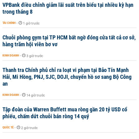
VPBank điều chỉnh giảm lãi suất trên biểu tại nhiều kỳ hạn
trong tháng 8
TÀI CHÍNH
-
1 giờ trước
Chuỗi phòng gym tại TP HCM bất ngờ đóng cửa tất cả cơ sở,
hàng trăm hội viên bơ vơ
KINH DOANH
-
3 giờ trước
Thanh tra Chính phủ chỉ ra loạt vi phạm tại Bảo Tín Mạnh
Hải, Mi Hồng, PNJ, SJC, DOJI, chuyển hồ sơ sang Bộ Công
an
KINH DOANH
-
14 giờ trước
Tập đoàn của Warren Buffett mua ròng gần 20 tỷ USD cổ
phiếu, chấm dứt chuỗi bán ròng 14 quý
QUỐC TẾ
-
2 giờ trước