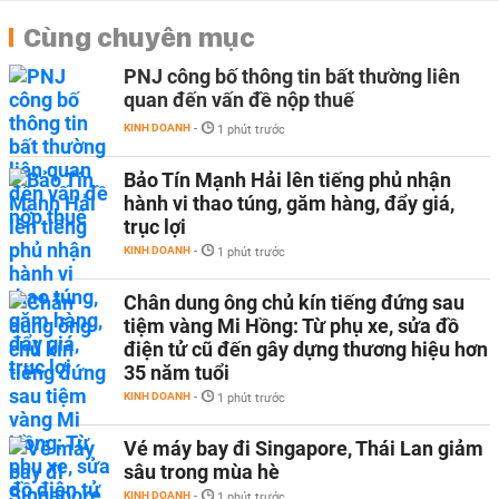
Cùng chuyên mục
PNJ công bố thông tin bất thường liên
quan đến vấn đề nộp thuế
KINH DOANH
-
1 phút trước
Bảo Tín Mạnh Hải lên tiếng phủ nhận
hành vi thao túng, găm hàng, đẩy giá,
trục lợi
KINH DOANH
-
1 phút trước
Chân dung ông chủ kín tiếng đứng sau
tiệm vàng Mi Hồng: Từ phụ xe, sửa đồ
điện tử cũ đến gây dựng thương hiệu hơn
35 năm tuổi
KINH DOANH
-
1 phút trước
Vé máy bay đi Singapore, Thái Lan giảm
sâu trong mùa hè
KINH DOANH
-
1 phút trước