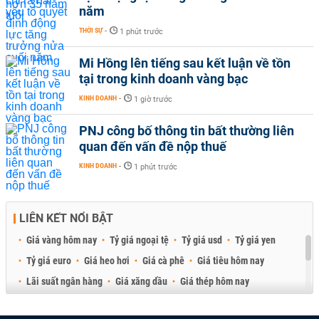
năm
THỜI SỰ
-
1 phút trước
Mi Hồng lên tiếng sau kết luận về tồn
tại trong kinh doanh vàng bạc
KINH DOANH
-
1 giờ trước
PNJ công bố thông tin bất thường liên
quan đến vấn đề nộp thuế
KINH DOANH
-
1 phút trước
LIÊN KẾT NỔI BẬT
Giá vàng hôm nay
Tỷ giá ngoại tệ
Tỷ giá usd
Tỷ giá yen
Tỷ giá euro
Giá heo hơi
Giá cà phê
Giá tiêu hôm nay
Lãi suất ngân hàng
Giá xăng dầu
Giá thép hôm nay
Giá sầu riêng
Giá thịt heo
Giá gạo
Giá cao su