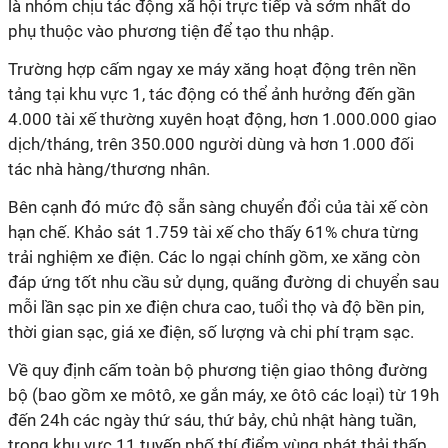
là nhóm chịu tác động xã hội trực tiếp và sớm nhất do
phụ thuộc vào phương tiện để tạo thu nhập.
Trường hợp cấm ngay xe máy xăng hoạt động trên nền
tảng tại khu vực 1, tác động có thể ảnh hưởng đến gần
4.000 tài xế thường xuyên hoạt động, hơn 1.000.000 giao
dịch/tháng, trên 350.000 người dùng và hơn 1.000 đối
tác nhà hàng/thương nhân.
Bên cạnh đó mức độ sẵn sàng chuyển đổi của tài xế còn
hạn chế. Khảo sát 1.759 tài xế cho thấy 61% chưa từng
trải nghiệm xe điện. Các lo ngại chính gồm, xe xăng còn
đáp ứng tốt nhu cầu sử dụng, quãng đường di chuyển sau
mỗi lần sạc pin xe điện chưa cao, tuổi thọ và độ bền pin,
thời gian sạc, giá xe điện, số lượng và chi phí trạm sạc.
Về quy định cấm toàn bộ phương tiện giao thông đường
bộ (bao gồm xe môtô, xe gắn máy, xe ôtô các loại) từ 19h
đến 24h các ngày thứ sáu, thứ bảy, chủ nhật hàng tuần,
trong khu vực 11 tuyến phố thí điểm vùng phát thải thấp,