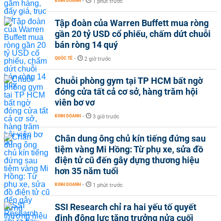
KINH DOANH
-
1 phút trước
Tập đoàn của Warren Buffett mua ròng
gần 20 tỷ USD cổ phiếu, chấm dứt chuỗi
bán ròng 14 quý
QUỐC TẾ
-
2 giờ trước
Chuỗi phòng gym tại TP HCM bất ngờ
đóng cửa tất cả cơ sở, hàng trăm hội
viên bơ vơ
KINH DOANH
-
3 giờ trước
Chân dung ông chủ kín tiếng đứng sau
tiệm vàng Mi Hồng: Từ phụ xe, sửa đồ
điện tử cũ đến gây dựng thương hiệu
hơn 35 năm tuổi
KINH DOANH
-
1 phút trước
SSI Research chỉ ra hai yếu tố quyết
định động lực tăng trưởng nửa cuối