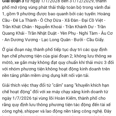
Giai đoạn 3
từ ngày 1/1/2028 đến 31/12/2029, thành
phố mở rộng vùng phát thải thấp toàn bộ trong vành đai
1, gồm 9 phường được bao quanh bởi các tuyến: Hoàng
Cầu - Đê La Thành - Ô Chợ Dừa - Xã Đàn - Đại Cồ Việt -
Trần Khát Chân - Nguyễn Khoái - Trần Khánh Dư - Trần
Quang Khải - Trần Nhật Duật - Yên Phụ - Nghi Tàm - Âu Cơ
- An Dương Vương - Lạc Long Quân - Bưởi - Cầu Giấy.
Ở giai đoạn này, thành phố tiếp tục duy trì các quy định
hạn chế phương tiện của giai đoạn 2; không lưu thông xe
môtô, xe gắn máy không đạt quy chuẩn khí thải mức 3 đối
với nhóm phương tiện không hoạt động kinh doanh trên
nền tảng phần mềm ứng dụng kết nối vận tải.
Giải thích việc thay đổi từ "cấm" sang "khuyến khích hạn
chế hoạt động" đối với xe máy chạy xăng kinh doanh từ
ngày 1/7/2026 tại vùng lõi Hoàn Kiếm, thành phố cho
rằng quy định lưu thông phương tiện tác động đến tài xế
công nghệ, shipper và lao động nền tảng công nghệ. Đây