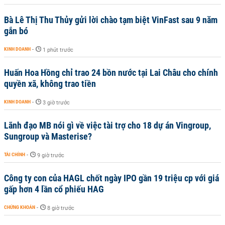
Bà Lê Thị Thu Thủy gửi lời chào tạm biệt VinFast sau 9 năm
gắn bó
KINH DOANH
-
1 phút trước
Huấn Hoa Hồng chỉ trao 24 bồn nước tại Lai Châu cho chính
quyền xã, không trao tiền
KINH DOANH
-
3 giờ trước
Lãnh đạo MB nói gì về việc tài trợ cho 18 dự án Vingroup,
Sungroup và Masterise?
TÀI CHÍNH
-
9 giờ trước
Công ty con của HAGL chốt ngày IPO gần 19 triệu cp với giá
gấp hơn 4 lần cổ phiếu HAG
CHỨNG KHOÁN
-
8 giờ trước