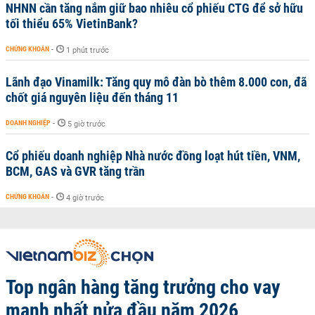
NHNN cần tăng nắm giữ bao nhiêu cổ phiếu CTG để sở hữu
tối thiểu 65% VietinBank?
CHỨNG KHOÁN
-
1 phút trước
Lãnh đạo Vinamilk: Tăng quy mô đàn bò thêm 8.000 con, đã
chốt giá nguyên liệu đến tháng 11
DOANH NGHIỆP
-
5 giờ trước
Cổ phiếu doanh nghiệp Nhà nước đồng loạt hút tiền, VNM,
BCM, GAS và GVR tăng trần
CHỨNG KHOÁN
-
4 giờ trước
Top ngân hàng tăng trưởng cho vay
mạnh nhất nửa đầu năm 2026