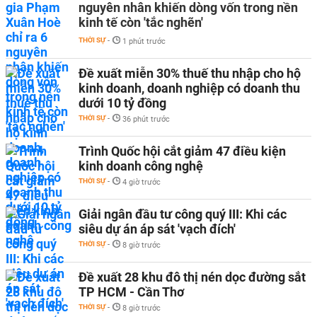
nguyên nhân khiến dòng vốn trong nền
kinh tế còn 'tắc nghẽn'
THỜI SỰ
-
1 phút trước
Đề xuất miễn 30% thuế thu nhập cho hộ
kinh doanh, doanh nghiệp có doanh thu
dưới 10 tỷ đồng
THỜI SỰ
-
36 phút trước
Trình Quốc hội cắt giảm 47 điều kiện
kinh doanh công nghệ
THỜI SỰ
-
4 giờ trước
Giải ngân đầu tư công quý III: Khi các
siêu dự án áp sát 'vạch đích'
THỜI SỰ
-
8 giờ trước
Đề xuất 28 khu đô thị nén dọc đường sắt
TP HCM - Cần Thơ
THỜI SỰ
-
8 giờ trước