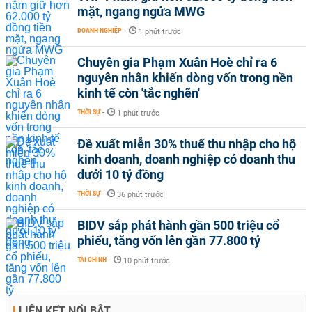
mặt, ngang ngửa MWG
DOANH NGHIỆP
-
1 phút trước
Chuyên gia Phạm Xuân Hoè chỉ ra 6
nguyên nhân khiến dòng vốn trong nền
kinh tế còn 'tắc nghẽn'
THỜI SỰ
-
1 phút trước
Đề xuất miễn 30% thuế thu nhập cho hộ
kinh doanh, doanh nghiệp có doanh thu
dưới 10 tỷ đồng
THỜI SỰ
-
36 phút trước
BIDV sắp phát hành gần 500 triệu cổ
phiếu, tăng vốn lên gần 77.800 tỷ
TÀI CHÍNH
-
10 phút trước
LIÊN KẾT NỔI BẬT