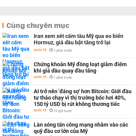
Cùng chuyên mục
Iran xem xét cấm tàu Mỹ qua eo biển
Hormuz, giá dầu bật tăng trở lại
QUỐC TẾ
-
1 phút trước
Chứng khoán Mỹ đồng loạt giảm điểm
khi giá dầu quay đầu tăng
QUỐC TẾ
-
1 phút trước
AI trở nên 'đáng sợ' hơn Bitcoin: Giới đầu
tư tháo chạy vì thị trường bốc hơi 40%,
150 tỷ USD bị rút không thương tiếc
QUỐC TẾ
-
10 giờ trước
Làn sóng tấn công mạng nhằm vào các
quỹ đầu cơ lớn của Mỹ