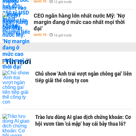
QUỐC TẾ
-
12 giờ trước
CEO ngân hàng lớn nhất nước Mỹ: ‘Nợ
margin đang ở mức cao nhất mọi thời
đại’
QUỐC TẾ
-
16 giờ trước
Tin mới
Chủ show 'Anh trai vượt ngàn chông gai' liên
tiếp giải thế công ty con
Trào lưu dùng AI giao dịch chứng khoán: Cơ
hội vươn tầm 'cá mập' hay cái bẫy thua lỗ?