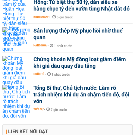
Hồng: Từ biệt thự 50 tỷ, dàn siêu xe
hàng chục tỷ đến vườn tùng Nhật đắt đỏ
KINH DOANH
-
5 giờ trước
Sản lượng thép Mỹ phục hồi nhờ thuế
quan
HÀNG HÓA
-
1 phút trước
Chứng khoán Mỹ đồng loạt giảm điểm
khi giá dầu quay đầu tăng
QUỐC TẾ
-
1 phút trước
Tổng Bí thư, Chủ tịch nước: Làm rõ
trách nhiệm khi dự án chậm tiến độ, đội
vốn
THỜI SỰ
-
7 giờ trước
LIÊN KẾT NỔI BẬT