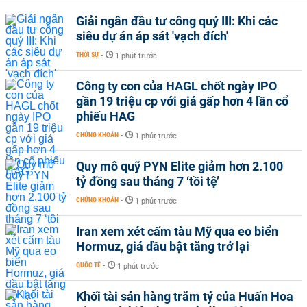
Giải ngân đầu tư công quý III: Khi các
siêu dự án áp sát 'vạch đích'
THỜI SỰ
-
1 phút trước
Công ty con của HAGL chốt ngày IPO
gần 19 triệu cp với giá gấp hơn 4 lần cổ
phiếu HAG
CHỨNG KHOÁN
-
1 phút trước
Quy mô quỹ PYN Elite giảm hơn 2.100
tỷ đồng sau tháng 7 ‘tồi tệ’
CHỨNG KHOÁN
-
1 phút trước
Iran xem xét cấm tàu Mỹ qua eo biển
Hormuz, giá dầu bật tăng trở lại
QUỐC TẾ
-
1 phút trước
Khối tài sản hàng trăm tỷ của Huấn Hoa