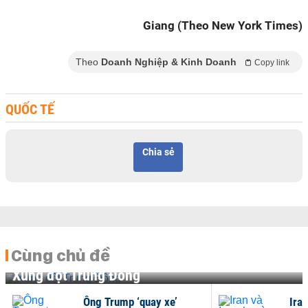
Giang (Theo New York Times)
Theo
Doanh Nghiệp & Kinh Doanh
Copy link
QUỐC TẾ
Chia sẻ
Cùng chủ đề
Xung đột Trung Đông
Ông Trump ‘quay xe’
Ira