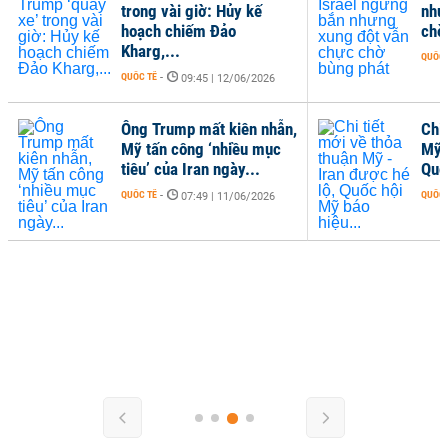
trong vài giờ: Hủy kế
như
hoạch chiếm Đảo
chờ
Kharg,...
QUỐC 
QUỐC TẾ
-
09:45 | 12/06/2026
Ông Trump mất kiên nhẫn,
Chi 
Mỹ tấn công ‘nhiều mục
Mỹ 
tiêu’ của Iran ngày...
Quố
QUỐC TẾ
-
QUỐC 
07:49 | 11/06/2026