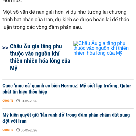
Hormuz.
Một số vấn đề nan giải hơn, ví dụ như tương lai chương
trình hạt nhân của Iran, dự kiến sẽ được hoãn lại
để thảo
luận trong các vòng đàm phán sau.
Châu Âu gia tăng phụ
thuộc vào nguồn khí
thiên nhiên hóa lỏng của
Mỹ
Cuộc 'mặc cả' quanh eo biển Hormuz: Mỹ siết lập trường, Qatar
phát tín hiệu thỏa hiệp
QUỐC TẾ
-
31-05-2026
Mỹ kiên quyết giữ 'lằn ranh đỏ' trong đàm phán chấm dứt xung
đột với Iran
QUỐC TẾ
-
30-05-2026