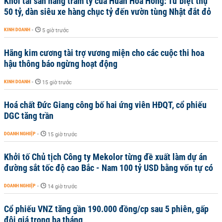
Khối tài sản hàng trăm tỷ của Huấn Hoa Hồng: Từ biệt thự
50 tỷ, dàn siêu xe hàng chục tỷ đến vườn tùng Nhật đắt đỏ
KINH DOANH
-
5 giờ trước
Hãng kim cương tài trợ vương miện cho các cuộc thi hoa
hậu thông báo ngừng hoạt động
KINH DOANH
-
15 giờ trước
Hoá chất Đức Giang công bố hai ứng viên HĐQT, cổ phiếu
DGC tăng trần
DOANH NGHIỆP
-
15 giờ trước
Khởi tố Chủ tịch Công ty Mekolor từng đề xuất làm dự án
đường sắt tốc độ cao Bắc - Nam 100 tỷ USD bằng vốn tự có
DOANH NGHIỆP
-
14 giờ trước
Cổ phiếu VNZ tăng gần 190.000 đồng/cp sau 5 phiên, gấp
đôi giá trong ba tháng