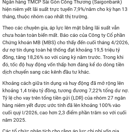
Ngân hàng TMCP Sài Gòn Công Thương (Saigonbank)
hiện niêm yết lãi suất trực tuyến 7,9%/năm cho kỳ hạn 13
tháng, thuộc nhóm cao nhất thị trường.
Theo các chuyên gia, áp lực lên mặt bằng lãi suất vẫn
chưa hoàn toàn biến mất. Báo cáo của Công ty Cổ phần
Chứng khoán MB (MBS) cho thấy đến cuối tháng 4/2026,
dư nợ tín dụng toàn hệ thống đạt khoảng 19,5 triệu tỷ
đồng, tăng 18,26% so với cùng kỳ năm trước. Trong khi
đó, tốc độ huy động vốn thấp hơn đáng kể do dòng tiền
dịch chuyển sang các kênh đầu tư khác.
Khoảng cách giữa tín dụng và huy động đã mở rộng lên
khoảng 1,4 triệu tỷ đồng, tương đương 7,22% tổng dư nợ.
Tỷ lệ cho vay trên tổng tiền gửi (LDR) của nhóm 27 ngân
hàng niêm yết được ước tính đã lên khoảng 100% vào
cuối quý I/2026, cao hơn 2,3 điểm phần trăm so với cuối
năm 2025.
Các tổ chức phân tích cho rằng áp lực chi phí vốn gia