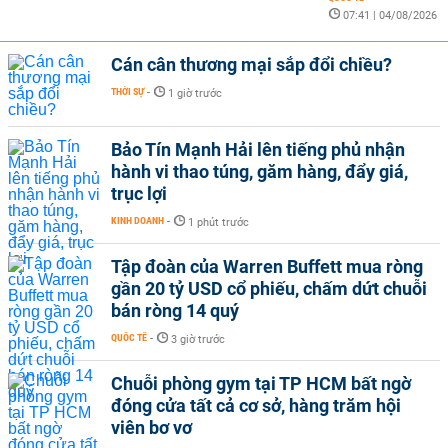
07:41 | 04/08/2026
Cán cân thương mại sắp đổi chiều?
THỜI SỰ
-
1 giờ trước
Bảo Tín Mạnh Hải lên tiếng phủ nhận
hành vi thao túng, găm hàng, đẩy giá,
trục lợi
KINH DOANH
-
1 phút trước
Tập đoàn của Warren Buffett mua ròng
gần 20 tỷ USD cổ phiếu, chấm dứt chuỗi
bán ròng 14 quý
QUỐC TẾ
-
3 giờ trước
Chuỗi phòng gym tại TP HCM bất ngờ
đóng cửa tất cả cơ sở, hàng trăm hội
viên bơ vơ