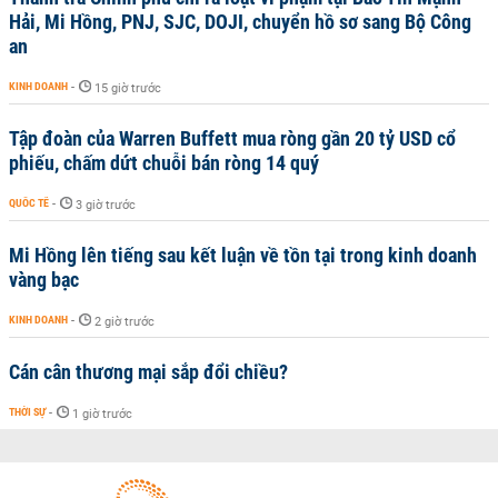
Hải, Mi Hồng, PNJ, SJC, DOJI, chuyển hồ sơ sang Bộ Công
an
KINH DOANH
-
15 giờ trước
Tập đoàn của Warren Buffett mua ròng gần 20 tỷ USD cổ
phiếu, chấm dứt chuỗi bán ròng 14 quý
QUỐC TẾ
-
3 giờ trước
Mi Hồng lên tiếng sau kết luận về tồn tại trong kinh doanh
vàng bạc
KINH DOANH
-
2 giờ trước
Cán cân thương mại sắp đổi chiều?
THỜI SỰ
-
1 giờ trước