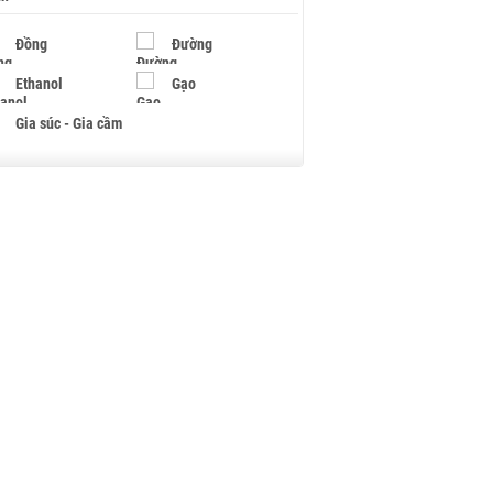
Đồng
Đường
Ethanol
Gạo
Gia súc - Gia cầm
Giấy
Gỗ
Hạt điều
Hồ tiêu - Hạt tiêu
Khí đốt
Kim loại khác
Mắc ca
Muối
Ngũ cốc
Nhựa - Hạt nhựa
Palladium
Phân bón