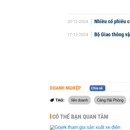
Nhiều cổ phiếu cả
20-12-2024
Bộ Giao thông vậ
17-12-2024
DOANH NGHIỆP
Chia sẻ
liên doanh
Cảng Hải Phòng
TAG:
CÓ THỂ BẠN QUAN TÂM