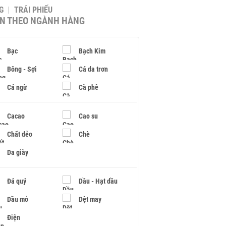
G
TRÁI PHIẾU
IN THEO NGÀNH HÀNG
Bạc
Bạch Kim
Bông - Sợi
Cá da trơn
Cá ngừ
Cà phê
Cacao
Cao su
Chất dẻo
Chè
Da giày
Đá quý
Dầu - Hạt dầu
Dầu mỏ
Dệt may
Điện