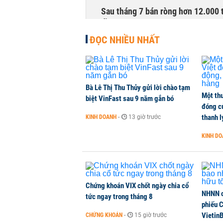
Sau tháng 7 bán ròng hơn 12.000 
đồng
CHỨNG KHOÁN
-
1 phút trước
ĐỌC NHIỀU NHẤT
Bà Lê Thị Thu Thủy gửi lời chào tạm
Một thư
biệt VinFast sau 9 năm gắn bó
đóng c
thanh l
KINH DOANH
-
13 giờ trước
KINH D
Chứng khoán VIX chốt ngày chia cổ
NHNN c
tức ngay trong tháng 8
phiếu 
Vietin
CHỨNG KHOÁN
-
15 giờ trước