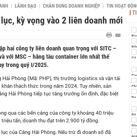
OANH
LÃNH ĐẠO
CHÂN DUNG DOANH NGHIỆP
TIN HOẠT ĐỘN
T
lục, kỳ vọng vào 2 liên doanh mới
ập hai công ty liên doanh quan trọng với SITC –
và với MSC – hãng tàu container lớn nhất thế
ay trong quý I/2025.
Hải Phòng (Mã: PHP), thị trường logistics và vận tải
ó khăn thách thức
trong năm 2024. Tuy nhiên, sản
ng Hải Phòng tiếp tục tăng trưởng ổn định, đặc biệt
ông qua các bến cảng của
công ty khoảng 40 triệu
triệu tấn, doanh thu đạt trên 2.900 tỷ đồng.
 lục của Cảng Hải Phòng. Nếu trừ đi doanh số đã