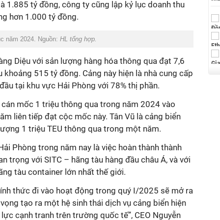
à 1.885 tỷ đồng, công ty cũng lập kỷ lục doanh thu
ng hơn 1.000 tỷ đồng.
ục năm 2024. Nguồn:
HL tổng hợp.
ng Diệu với sản lượng hàng hóa thông qua đạt 7,6
hu khoảng 515 tỷ đồng. Cảng này hiện
là nhà cung cấp
đầu tại khu vực Hải Phòng với 78% thị phần.
g cán mốc
1 triệu thông qua trong năm 2024 vào
năm liên tiếp đạt cộc mốc này. Tân Vũ là cảng biển
 lượng 1 triệu TEU thông qua trong một năm.
Hải Phòng trong năm nay là việc
hoàn thành thành
uan trọng với SITC – hãng tàu hàng đầu châu Á, và với
ng tàu container lớn nhất thế giới.
ính thức đi vào hoạt động trong quý I/2025 sẽ mở ra
 vọng tạo ra một hệ sinh thái dịch vụ cảng biển hiện
 lực cạnh tranh trên trường quốc tế”, CEO Nguyễn