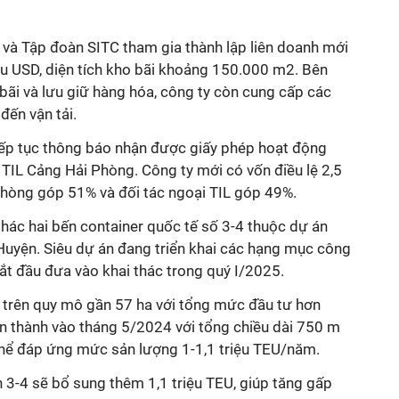
 và
Tập đoàn SITC
tham gia thành lập liên doanh mới
ệu USD, diện tích kho bãi khoảng 150.000 m2.
Bên
bãi và lưu giữ hàng hóa, công ty còn cung cấp các
đến vận tải.
tiếp tục thông báo nhận được giấy phép hoạt động
TIL Cảng Hải Phòng. Công ty mới có vốn điều lệ 2,5
 Phòng góp 51%
và đối tác ngoại TIL góp 49%.
thác hai bến container quốc tế số 3-4 thuộc dự án
Huyện.
Siêu dự án đang triển khai các hạng mục công
 bắt đầu đưa vào khai thác trong quý I/2025.
trên quy mô gần 57 ha với tổng mức đầu tư hơn
n thành vào tháng 5/2024 với tổng chiều dài 750 m
ó thể đáp ứng mức sản lượng 1-1,1 triệu TEU/năm.
n 3-4 sẽ bổ sung thêm 1,1 triệu TEU, giúp tăng gấp