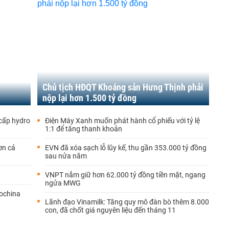
Chủ tịch HĐQT Khoáng sản Hưng Thịnh phải
nộp lại hơn 1.500 tỷ đồng
cấp hydro
Điện Máy Xanh muốn phát hành cổ phiếu với tỷ lệ
1:1 để tăng thanh khoản
ơn cả
EVN đã xóa sạch lỗ lũy kế, thu gần 353.000 tỷ đồng
sau nửa năm
VNPT nắm giữ hơn 62.000 tỷ đồng tiền mặt, ngang
ngửa MWG
ochina
Lãnh đạo Vinamilk: Tăng quy mô đàn bò thêm 8.000
con, đã chốt giá nguyên liệu đến tháng 11