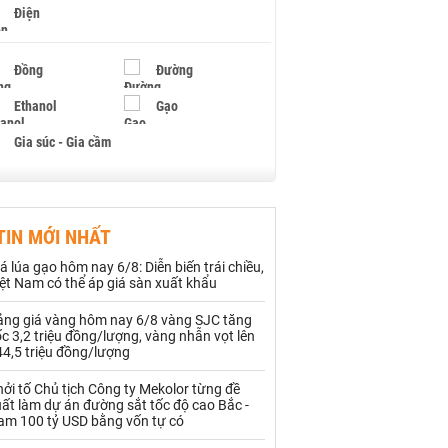
Điện
Đồng
Đường
Ethanol
Gạo
Gia súc - Gia cầm
Giấy
Gỗ
TIN MỚI NHẤT
Hạt điều
Hồ tiêu - Hạt tiêu
á lúa gạo hôm nay 6/8: Diễn biến trái chiều,
Khí đốt
ệt Nam có thể áp giá sàn xuất khẩu
ảng giá vàng hôm nay 6/8 vàng SJC tăng
Kim loại khác
Mắc ca
c 3,2 triệu đồng/lượng, vàng nhẫn vọt lên
4,5 triệu đồng/lượng
Muối
Ngũ cốc
ởi tố Chủ tịch Công ty Mekolor từng đề
Nhựa - Hạt nhựa
ất làm dự án đường sắt tốc độ cao Bắc -
am 100 tỷ USD bằng vốn tự có