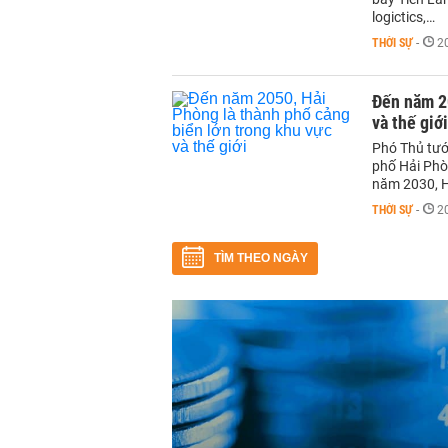
logictics,…
THỜI SỰ
-
2
Đến năm 20
và thế giới
Phó Thủ tướ
phố Hải Phò
năm 2030, H
THỜI SỰ
-
2
TÌM THEO NGÀY