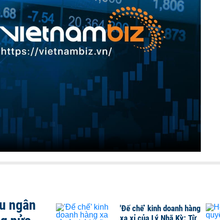
ều ngân
'Đế chế’ kinh doanh hàng
xa xỉ của Lý Nhã Kỳ: Từ