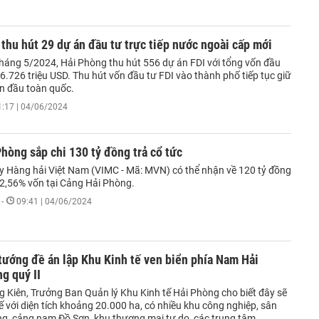
thu hút 29 dự án đầu tư trực tiếp nước ngoài cấp mới
tháng 5/2024, Hải Phòng thu hút 556 dự án FDI với tổng vốn đầu
6.726 triệu USD. Thu hút vốn đầu tư FDI vào thành phố tiếp tục giữ
n đầu toàn quốc.
1:17 | 04/06/2024
hòng sắp chi 130 tỷ đồng trả cổ tức
y Hàng hải Việt Nam (VIMC - Mã: MVN) có thể nhận về 120 tỷ đồng
92,56% vốn tại Cảng Hải Phòng.
-
09:41 | 04/06/2024
tướng đề án lập Khu Kinh tế ven biển phía Nam Hải
g quý II
g Kiên, Trưởng Ban Quản lý Khu Kinh tế Hải Phòng cho biết đây sẽ
tế với diện tích khoảng 20.000 ha, có nhiều khu công nghiệp, sân
ng, cảng nam Đồ Sơn, khu thương mại tự do, các trung tâm