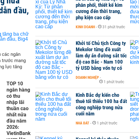
ng nửa
phân phối, thiết kế kim
dẫn đầu,
cương đến thời trang,
phụ kiện cao cấp
KINH DOANH
-
31 phút trước
Khởi tố Chủ tịch Công ty
Mekolor từng đề xuất
ụ các ngân
làm dự án đường sắt tốc
m trước mang
độ cao Bắc - Nam 100
ng lực tăng
tỷ USD bằng vốn tự có
DOANH NGHIỆP
-
1 phút trước
TOP 10
ngân hàng
Kinh Bắc dự kiến cho
có thu
thuê tối thiểu 100 ha đất
nhập lãi
công nghiệp trong nửa
thuần cao
cuối năm
nhất nửa
đầu năm
NHÀ ĐẤT
-
1 phút trước
2026:
VietinBank