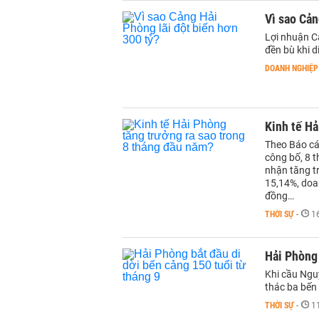
Vì sao Cản
Lợi nhuận Cả
đền bù khi d
DOANH NGHIỆP
Kinh tế Hả
Theo Báo cá
công bố, 8 t
nhận tăng t
15,14%, doa
đồng…
THỜI SỰ
-
1
Hải Phòng 
Khi cầu Ngu
thác ba bến 
THỜI SỰ
-
1