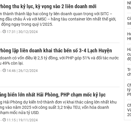
N
hòng thu kỷ lục, kỳ vọng vào 2 liên doanh mới
t
 thành thành lập hai công ty liên doanh quan trọng với SITC –
C
g đầu châu Á và với MSC – hãng tàu container lớn nhất thế giới,
sa
t động ngay trong quý I/2025.
-
17:31 | 30/12/2024
H
H
H
hòng lập liên doanh khai thác bến số 3-4 Lạch Huyện
c
 doanh có vốn điều lệ 2,5 tỷ đồng, với PHP góp 51% và đối tác nước
đ
 49% còn lại.
Tr
-
14:46 | 26/12/2024
c
C
tỷ
ảng biển lớn nhất Hải Phòng, PHP chạm mốc kỷ lục
P
 Hải Phòng dự kiến trở thành đơn vị khai thác cảng lớn nhất khu
C
ng vào năm 2025 với công suất 3,2 triệu TEU, vốn hóa doanh
Và
chạm mốc nửa tỷ USD.
2
-
11:15 | 19/11/2024