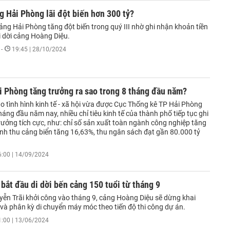
g Hải Phòng lãi đột biến hơn 300 tỷ?
ng Hải Phòng tăng đột biến trong quý III nhờ ghi nhận khoản tiền
i dời cảng Hoàng Diệu.
-
19:45 | 28/10/2024
i Phòng tăng trưởng ra sao trong 8 tháng đầu năm?
o tình hình kinh tế - xã hội vừa được Cục Thống kê TP Hải Phòng
háng đầu năm nay, nhiều chỉ tiêu kinh tế của thành phố tiếp tục ghi
rưởng tích cực, như: chỉ số sản xuất toàn ngành công nghiệp tăng
nh thu cảng biển tăng 16,63%, thu ngân sách đạt gần 80.000 tỷ
6:00 | 14/09/2024
bắt đầu di dời bến cảng 150 tuổi từ tháng 9
yễn Trãi khởi công vào tháng 9, cảng Hoàng Diệu sẽ dừng khai
và phân kỳ di chuyển máy móc theo tiến độ thi công dự án.
1:00 | 13/06/2024