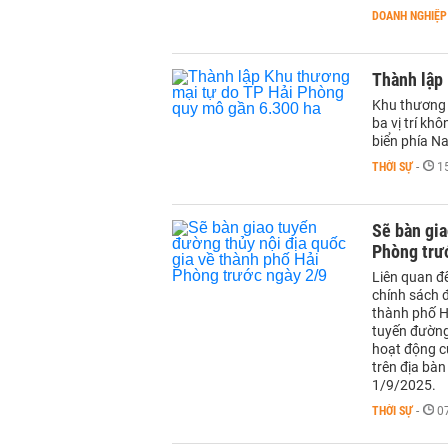
DOANH NGHIỆP
Thành lập
Khu thương 
ba vị trí kh
biển phía N
THỜI SỰ
-
1
Sẽ bàn gia
Phòng trư
Liên quan đ
chính sách 
thành phố H
tuyến đường 
hoạt động củ
trên địa bà
1/9/2025.
THỜI SỰ
-
0