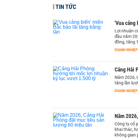
TIN TỨC
'Vua cảng 
Lợi nhuận c
đầu năm 202
đồng, tăng 
DOANH NGHIỆP
Cảng Hải P
Năm 2026, C
tăng lần lượ
DOANH NGHIỆP
Năm 2026, 
Công ty cổ 
khai thác, 
không gian 