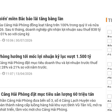
biển' miền Bắc báo lãi tăng bằng lần
T
ủa Cảng Hải Phòng đồng loạt tăng trên 100% trong quý II và nửa
6. Sau 6 tháng, doanh nghiệp ghi nhận lợi nhuận sau thuế 838 tỷ
101% so với cùng kỳ.
-
10:06 | 30/07/2026
hòng hướng tới mốc lợi nhuận kỷ lục vượt 1.500 tỷ
ảng Hải Phòng đặt mục tiêu doanh thu và lợi nhuận trước thuế
t 28% và 21% so với năm trước.
-
11:07 | 13/04/2026
Cảng Hải Phòng đặt mục tiêu sản lượng 60 triệu tấn
phần Cảng Hải Phòng đưa bến số 3, số 4 Cảng Lạch Huyện vào
hoàn thành nâng cấp luồng hàng hải khu vực Đình Vũ-Tân Vũ, mở ra
phát triển, tầm vóc mới cho Cảng Hải Phòng.