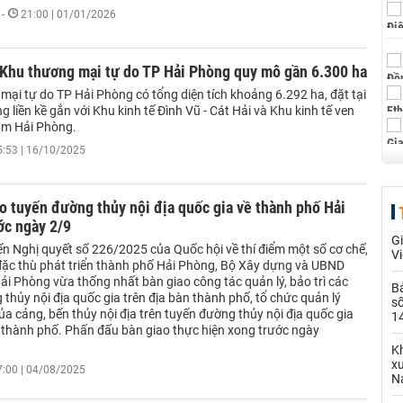
-
21:00 | 01/01/2026
 Khu thương mại tự do TP Hải Phòng quy mô gần 6.300 ha
mại tự do TP Hải Phòng có tổng diện tích khoảng 6.292 ha, đặt tại
ông liền kề gắn với Khu kinh tế Đình Vũ - Cát Hải và Khu kinh tế ven
am Hải Phòng.
5:53 | 16/10/2025
o tuyến đường thủy nội địa quốc gia về thành phố Hải
ớc ngày 2/9
Gi
ến Nghị quyết số 226/2025 của Quốc hội về thí điểm một số cơ chế,
Vi
đặc thù phát triển thành phố Hải Phòng, Bộ Xây dựng và UBND
ải Phòng vừa thống nhất bàn giao công tác quản lý, bảo trì các
B
thủy nội địa quốc gia trên địa bàn thành phố, tổ chức quản lý
số
a cảng, bến thủy nội địa trên tuyến đường thủy nội địa quốc gia
14
n thành phố. Phấn đấu bàn giao thực hiện xong trước ngày
Kh
xu
7:00 | 04/08/2025
N