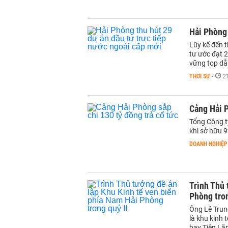
Hải Phòng 
Lũy kế đến 
tư ước đạt 2
vững top dẫ
THỜI SỰ
-
2
Cảng Hải P
Tổng Công t
khi sở hữu 
DOANH NGHIỆP
Trình Thủ 
Phòng tron
Ông Lê Trun
là khu kinh 
bay Tiên Lã