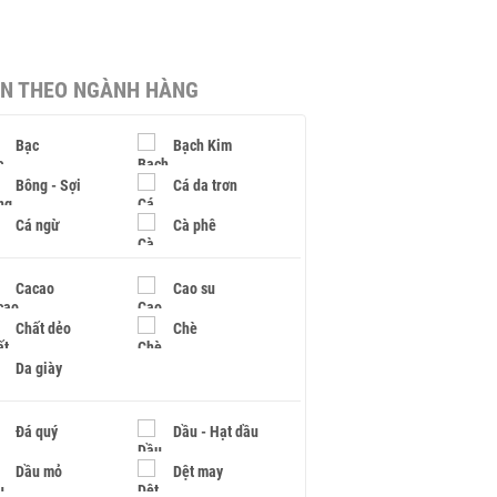
IN THEO NGÀNH HÀNG
Bạc
Bạch Kim
Bông - Sợi
Cá da trơn
Cá ngừ
Cà phê
Cacao
Cao su
Chất dẻo
Chè
Da giày
Đá quý
Dầu - Hạt dầu
Dầu mỏ
Dệt may