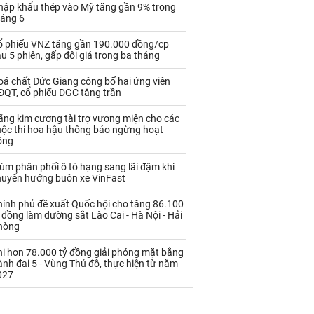
Palladium
Phân bón
hập khẩu thép vào Mỹ tăng gần 9% trong
háng 6
Rau - Củ -Quả
Sắt thép
ổ phiếu VNZ tăng gần 190.000 đồng/cp
u 5 phiên, gấp đôi giá trong ba tháng
Sữa
oá chất Đức Giang công bố hai ứng viên
ĐQT, cổ phiếu DGC tăng trần
Than
Thức ăn chăn nuôi
ãng kim cương tài trợ vương miện cho các
Thủy hải sản khác
Tôm
uộc thi hoa hậu thông báo ngừng hoạt
ộng
Vàng
ùm phân phối ô tô hạng sang lãi đậm khi
huyển hướng buôn xe VinFast
VLXD khác
Xăng dầu
hính phủ đề xuất Quốc hội cho tăng 86.100
Xi măng - Clynker
 đồng làm đường sắt Lào Cai - Hà Nội - Hải
hòng
hi hơn 78.000 tỷ đồng giải phóng mặt bằng
nh đai 5 - Vùng Thủ đô, thực hiện từ năm
027