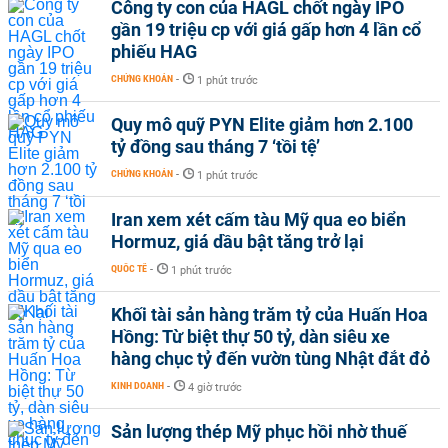
Công ty con của HAGL chốt ngày IPO
gần 19 triệu cp với giá gấp hơn 4 lần cổ
phiếu HAG
CHỨNG KHOÁN
-
1 phút trước
Quy mô quỹ PYN Elite giảm hơn 2.100
tỷ đồng sau tháng 7 ‘tồi tệ’
CHỨNG KHOÁN
-
1 phút trước
Iran xem xét cấm tàu Mỹ qua eo biển
Hormuz, giá dầu bật tăng trở lại
QUỐC TẾ
-
1 phút trước
Khối tài sản hàng trăm tỷ của Huấn Hoa
Hồng: Từ biệt thự 50 tỷ, dàn siêu xe
hàng chục tỷ đến vườn tùng Nhật đắt đỏ
KINH DOANH
-
4 giờ trước
Sản lượng thép Mỹ phục hồi nhờ thuế