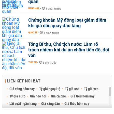
quan
HÀNG HÓA
-
1 phút trước
Chứng khoán Mỹ đồng loạt giảm điểm
khi giá dầu quay đầu tăng
QUỐC TẾ
-
1 phút trước
Tổng Bí thư, Chủ tịch nước: Làm rõ
trách nhiệm khi dự án chậm tiến độ, đội
vốn
THỜI SỰ
-
6 giờ trước
LIÊN KẾT NỔI BẬT
Giá vàng hôm nay
Tỷ giá ngoại tệ
Tỷ giá usd
Tỷ giá yen
Tỷ giá euro
Giá heo hơi
Giá cà phê
Giá tiêu hôm nay
Lãi suất ngân hàng
Giá xăng dầu
Giá thép hôm nay
Giá sầu riêng
Giá thịt heo
Giá gạo
Giá cao su