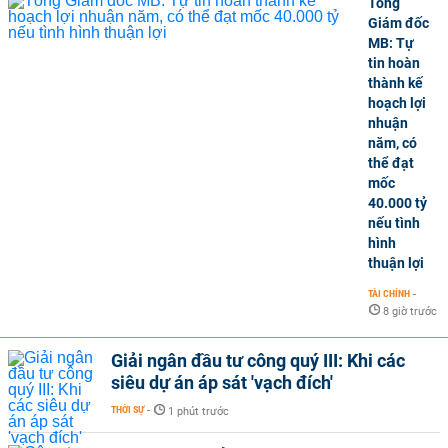
Tổng
Giám đốc
MB: Tự
tin hoàn
thành kế
hoạch lợi
nhuận
năm, có
thể đạt
mốc
40.000 tỷ
nếu tình
hình
thuận lợi
TÀI CHÍNH
-
8 giờ trước
Giải ngân đầu tư công quý III: Khi các
siêu dự án áp sát 'vạch đích'
THỜI SỰ
-
1 phút trước