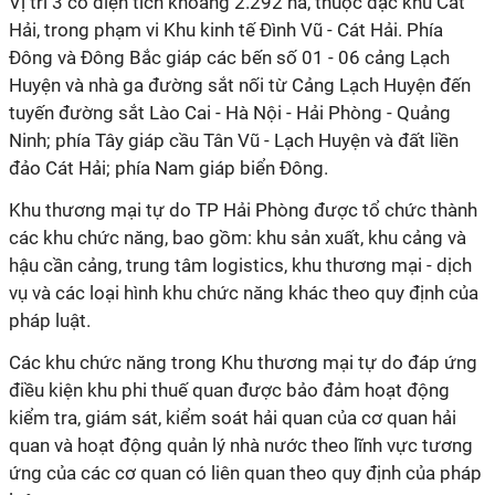
Vị trí 3 có diện tích khoảng 2.292 ha, thuộc đặc khu Cát
Hải, trong phạm vi Khu kinh tế Đình Vũ - Cát Hải. Phía
Đông và Đông Bắc giáp các bến số 01 - 06 cảng Lạch
Huyện và nhà ga đường sắt nối từ Cảng Lạch Huyện đến
tuyến đường sắt Lào Cai - Hà Nội - Hải Phòng - Quảng
Ninh; phía Tây giáp cầu Tân Vũ - Lạch Huyện và đất liền
đảo Cát Hải; phía Nam giáp biển Đông.
Khu thương mại tự do TP Hải Phòng được tổ chức thành
các khu chức năng, bao gồm: khu sản xuất, khu cảng và
hậu cần cảng, trung tâm logistics, khu thương mại - dịch
vụ và các loại hình khu chức năng khác theo quy định của
pháp luật.
Các khu chức năng trong Khu thương mại tự do đáp ứng
điều kiện khu phi thuế quan được bảo đảm hoạt động
kiểm tra, giám sát, kiểm soát hải quan của cơ quan hải
quan và hoạt động quản lý nhà nước theo lĩnh vực tương
ứng của các cơ quan có liên quan theo quy định của pháp