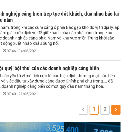
h nghiệp cảng biển tiếp tục đắt khách, đua nhau báo lãi
ầu năm
năm, trong khi các cụm cảng ở phía Bắc gặp khó do vị trí địa lý, áp
giảm giá cước dịch vụ để giữ khách của các nhà cảng trong khu
 các doanh nghiệp cảng phía Nam và khu vực miền Trung khởi sắc
t động xuất nhập khẩu bùng nổ.
-
07:46 | 04/08/2021
ột quý 'bội thu' của các doanh nghiệp cảng biển
 các yếu tố vĩ mô tích cực từ các hiệp định thương mại, sức tiêu
 và việc đầu tư xây dựng cảng được Chính phủ chú trọng,... đã
c doanh nghiệp cảng biển có một quý đầu năm thăng hoa.
-
07:40 | 21/05/2021
1
2