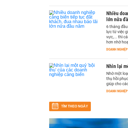
Nhiều doan
lớn nửa đ
6 tháng đầu 
lực từ việc 
vực,... thì
hơn nhờ hoạ
DOANH NGHIỆP
Nhìn lại m
Nhờ một loạt
thụ hồi phục
giúp cho cá
DOANH NGHIỆP
TÌM THEO NGÀY