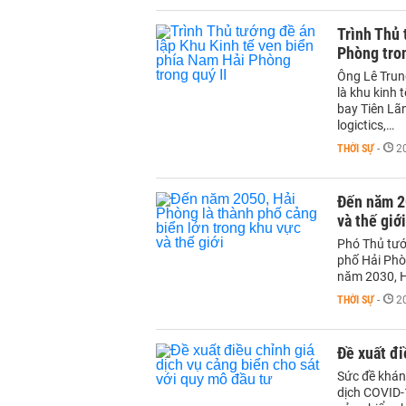
Trình Thủ 
Phòng tron
Ông Lê Trun
là khu kinh 
bay Tiên Lã
logictics,…
THỜI SỰ
-
2
Đến năm 20
và thế giới
Phó Thủ tướ
phố Hải Phò
năm 2030, H
THỜI SỰ
-
2
Đề xuất đi
Sức đề khán
dịch COVID-1