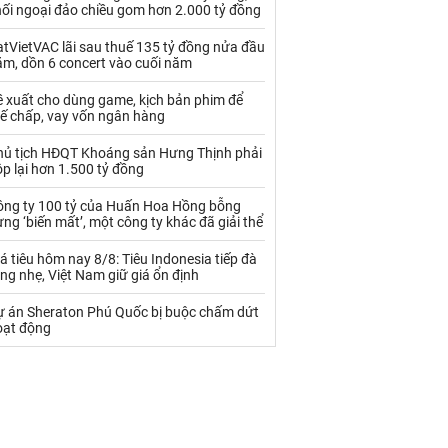
Palladium
Phân bón
hối ngoại đảo chiều gom hơn 2.000 tỷ đồng
Rau - Củ -Quả
Sắt thép
tVietVAC lãi sau thuế 135 tỷ đồng nửa đầu
ăm, dồn 6 concert vào cuối năm
Sữa
ề xuất cho dùng game, kịch bản phim để
hế chấp, vay vốn ngân hàng
Than
Thức ăn chăn nuôi
hủ tịch HĐQT Khoáng sản Hưng Thịnh phải
p lại hơn 1.500 tỷ đồng
Thủy hải sản khác
Tôm
ông ty 100 tỷ của Huấn Hoa Hồng bỗng
Vàng
ng ‘biến mất’, một công ty khác đã giải thể
á tiêu hôm nay 8/8: Tiêu Indonesia tiếp đà
VLXD khác
Xăng dầu
ng nhẹ, Việt Nam giữ giá ổn định
Xi măng - Clynker
ự án Sheraton Phú Quốc bị buộc chấm dứt
oạt động