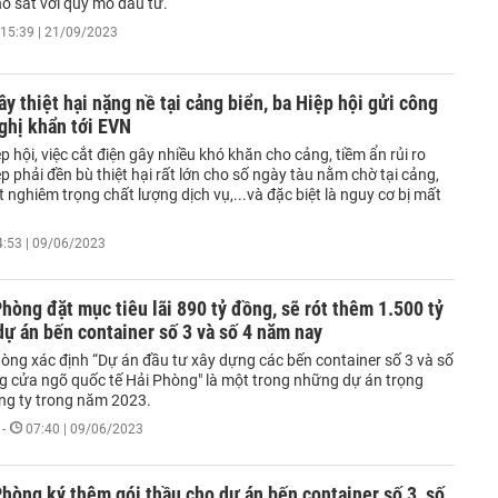
o sát với quy mô đầu tư.
15:39 | 21/09/2023
ây thiệt hại nặng nề tại cảng biển, ba Hiệp hội gửi công
ghị khẩn tới EVN
p hội, việc cắt điện gây nhiều khó khăn cho cảng, tiềm ẩn rủi ro
 phải đền bù thiệt hại rất lớn cho số ngày tàu nằm chờ tại cảng,
 nghiêm trọng chất lượng dịch vụ,...và đặc biệt là nguy cơ bị mất
.
4:53 | 09/06/2023
hòng đặt mục tiêu lãi 890 tỷ đồng, sẽ rót thêm 1.500 tỷ
ự án bến container số 3 và số 4 năm nay
òng xác định “Dự án đầu tư xây dựng các bến container số 3 và số
g cửa ngõ quốc tế Hải Phòng" là một trong những dự án trọng
ng ty trong năm 2023.
-
07:40 | 09/06/2023
hòng ký thêm gói thầu cho dự án bến container số 3, số