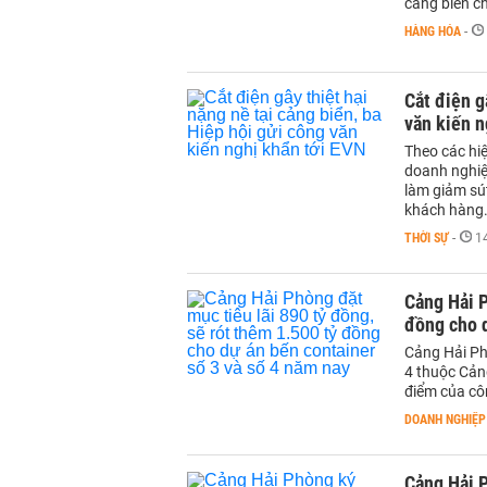
cảng biển ch
HÀNG HÓA
-
Cắt điện g
văn kiến n
Theo các hiệ
doanh nghiệp
làm giảm sút
khách hàng
THỜI SỰ
-
1
Cảng Hải P
đồng cho d
Cảng Hải Ph
4 thuộc Cản
điểm của cô
DOANH NGHIỆP
Cảng Hải P