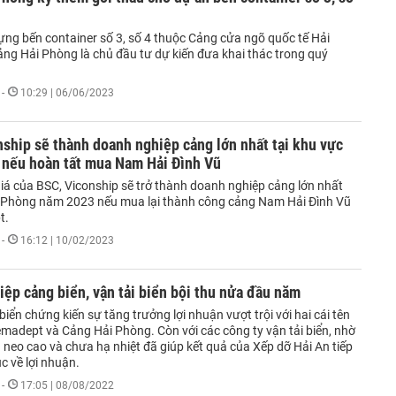
ựng bến container số 3, số 4 thuộc Cảng cửa ngõ quốc tế Hải
ng Hải Phòng là chủ đầu tư dự kiến đưa khai thác trong quý
-
10:29 | 06/06/2023
ship sẽ thành doanh nghiệp cảng lớn nhất tại khu vực
 nếu hoàn tất mua Nam Hải Đình Vũ
iá của BSC, Viconship sẽ trở thành doanh nghiệp cảng lớn nhất
 Phòng năm 2023 nếu mua lại thành công cảng Nam Hải Đình Vũ
t.
-
16:12 | 10/02/2023
ệp cảng biển, vận tải biển bội thu nửa đầu năm
ển chứng kiến sự tăng trưởng lợi nhuận vượt trội với hai cái tên
emadept và Cảng Hải Phòng. Còn với các công ty vận tải biển, nhờ
 neo cao và chưa hạ nhiệt đã giúp kết quả của Xếp dỡ Hải An tiếp
ục về lợi nhuận.
-
17:05 | 08/08/2022