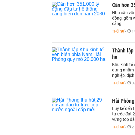
Cần hơn 3
Nhu cầu vốn
đồng, gồm v
cảng.
THỜI SỰ
-
1
Thành lập
ha
Khu kinh tế
dựng nhằm kh
nghiệp, dịc
THỜI SỰ
-
0
Hải Phòng 
Lũy kế đến 
tư ước đạt 2
vững top dẫ
THỜI SỰ
-
2