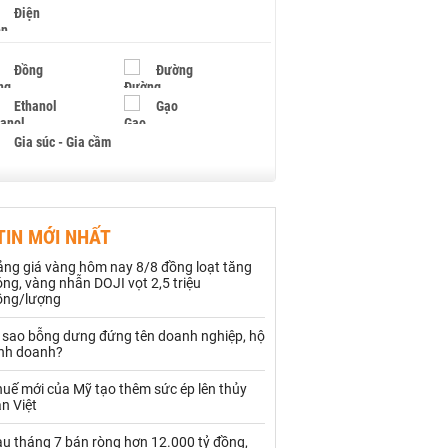
Điện
Đồng
Đường
Ethanol
Gạo
Gia súc - Gia cầm
Giấy
Gỗ
TIN MỚI NHẤT
Hạt điều
Hồ tiêu - Hạt tiêu
ảng giá vàng hôm nay 8/8 đồng loạt tăng
Khí đốt
ng, vàng nhẫn DOJI vọt 2,5 triệu
ồng/lượng
Kim loại khác
Mắc ca
ì sao bỗng dưng đứng tên doanh nghiệp, hộ
inh doanh?
Muối
Ngũ cốc
uế mới của Mỹ tạo thêm sức ép lên thủy
Nhựa - Hạt nhựa
n Việt
au tháng 7 bán ròng hơn 12.000 tỷ đồng,