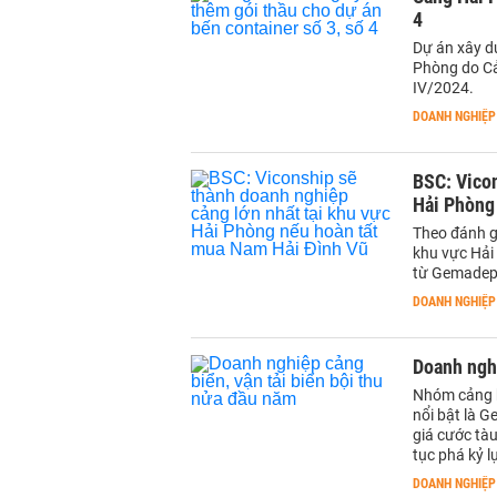
4
Dự án xây d
Phòng do Cả
IV/2024.
DOANH NGHIỆP
BSC: Vicon
Hải Phòng
Theo đánh g
khu vực Hải
từ Gemadep
DOANH NGHIỆP
Doanh nghi
Nhóm cảng bi
nổi bật là G
giá cước tàu
tục phá kỷ l
DOANH NGHIỆP