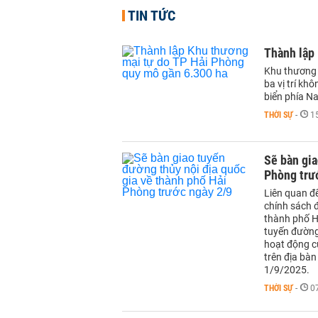
TIN TỨC
Thành lập
Khu thương 
ba vị trí kh
biển phía N
THỜI SỰ
-
1
Sẽ bàn gia
Phòng trư
Liên quan đ
chính sách 
thành phố H
tuyến đường 
hoạt động củ
trên địa bà
1/9/2025.
THỜI SỰ
-
0