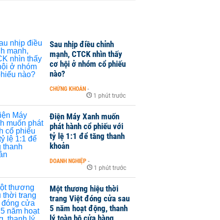
Sau nhịp điều chỉnh
mạnh, CTCK nhìn thấy
cơ hội ở nhóm cổ phiếu
nào?
CHỨNG KHOÁN
-
1 phút trước
Điện Máy Xanh muốn
phát hành cổ phiếu với
tỷ lệ 1:1 để tăng thanh
khoản
DOANH NGHIỆP
-
1 phút trước
Một thương hiệu thời
trang Việt đóng cửa sau
5 năm hoạt động, thanh
lý toàn bộ cửa hàng