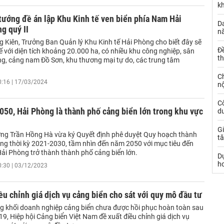
k
tướng đề án lập Khu Kinh tế ven biển phía Nam Hải
Da
g quý II
n
g Kiên, Trưởng Ban Quản lý Khu Kinh tế Hải Phòng cho biết đây sẽ
Đ
tế với diện tích khoảng 20.000 ha, có nhiều khu công nghiệp, sân
t
ng, cảng nam Đồ Sơn, khu thương mại tự do, các trung tâm
C
0:16 | 17/03/2024
nộ
C
50, Hải Phòng là thành phố cảng biển lớn trong khu vực
dư
Gi
ng Trần Hồng Hà vừa ký Quyết định phê duyệt Quy hoạch thành
tă
ng thời kỳ 2021-2030, tầm nhìn đến năm 2050 với mục tiêu đến
ải Phòng trở thành thành phố cảng biển lớn.
D
h
0:30 | 03/12/2023
ều chỉnh giá dịch vụ cảng biển cho sát với quy mô đầu tư
g khối doanh nghiệp cảng biển chưa được hồi phục hoàn toàn sau
9, Hiệp hội Cảng biển Việt Nam đề xuất điều chỉnh giá dịch vụ