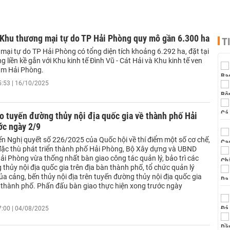
 Khu thương mại tự do TP Hải Phòng quy mô gần 6.300 ha
T
mại tự do TP Hải Phòng có tổng diện tích khoảng 6.292 ha, đặt tại
ông liền kề gắn với Khu kinh tế Đình Vũ - Cát Hải và Khu kinh tế ven
am Hải Phòng.
5:53 | 16/10/2025
o tuyến đường thủy nội địa quốc gia về thành phố Hải
ớc ngày 2/9
ến Nghị quyết số 226/2025 của Quốc hội về thí điểm một số cơ chế,
đặc thù phát triển thành phố Hải Phòng, Bộ Xây dựng và UBND
ải Phòng vừa thống nhất bàn giao công tác quản lý, bảo trì các
thủy nội địa quốc gia trên địa bàn thành phố, tổ chức quản lý
a cảng, bến thủy nội địa trên tuyến đường thủy nội địa quốc gia
n thành phố. Phấn đấu bàn giao thực hiện xong trước ngày
7:00 | 04/08/2025