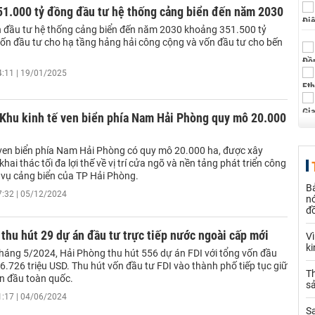
51.000 tỷ đồng đầu tư hệ thống cảng biển đến năm 2030
 đầu tư hệ thống cảng biển đến năm 2030 khoảng 351.500 tỷ
ốn đầu tư cho hạ tầng hảng hải công cộng và vốn đầu tư cho bến
4:11 | 19/01/2025
 Khu kinh tế ven biển phía Nam Hải Phòng quy mô 20.000
 ven biển phía Nam Hải Phòng có quy mô 20.000 ha, được xây
ai thác tối đa lợi thế về vị trí cửa ngõ và nền tảng phát triển công
h vụ cảng biển của TP Hải Phòng.
B
7:32 | 05/12/2024
nó
đ
thu hút 29 dự án đầu tư trực tiếp nước ngoài cấp mới
V
k
tháng 5/2024, Hải Phòng thu hút 556 dự án FDI với tổng vốn đầu
6.726 triệu USD. Thu hút vốn đầu tư FDI vào thành phố tiếp tục giữ
Th
n đầu toàn quốc.
sả
1:17 | 04/06/2024
S