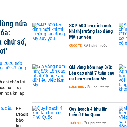
 dùng nửa
S&P 500 lên đỉnh mới
hóa:
khi thị trường lao động
Mỹ suy yếu
a chữ số,
QUỐC TẾ
-
1 phút trước
ơi'
Giá vàng hôm nay 8/8:
Lên cao nhất 7 tuần sau
dữ liệu việc làm Mỹ
h ghi nhận lợi
hục hồi. Tuy
HÀNG HÓA
-
1 phút trước
ân hóa khi áp
FE
Quy hoạch 4 khu lấn
Credit
biển ở Phú Quốc
báo
THỜI SỰ
-
1 phút trước
lãi