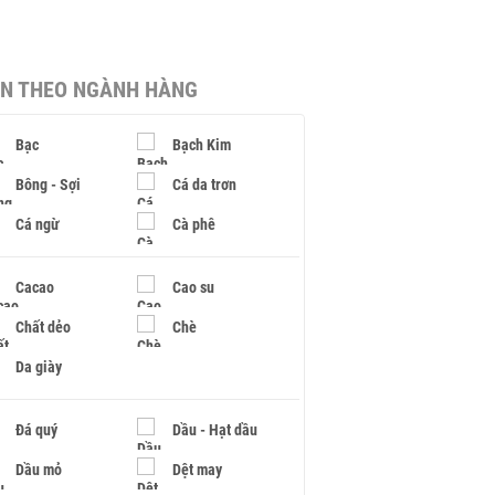
IN THEO NGÀNH HÀNG
Bạc
Bạch Kim
Bông - Sợi
Cá da trơn
Cá ngừ
Cà phê
Cacao
Cao su
Chất dẻo
Chè
Da giày
Đá quý
Dầu - Hạt dầu
Dầu mỏ
Dệt may