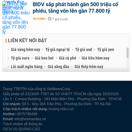
BIDV sắp phát hành gần 500 triệu cổ
phiếu, tăng vốn lên gần 77.800 tỷ
TÀI CHÍNH
-
7 giờ trước
LIÊN KẾT NỔI BẬT
Giá vàng hôm nay
Tỷ giá ngoại tệ
Tỷ giá usd
Tỷ giá yen
Tỷ giá euro
Giá heo hơi
Giá cà phê
Giá tiêu hôm nay
Lãi suất ngân hàng
Giá xăng dầu
Giá thép hôm nay
Giá sầu riêng
Giá thịt heo
Giá gạo
Giá cao su
Best Retail Brokers
Diễn đàn đầu tư Việt Nam 2026
Trang TTĐTTH của công ty VietNewsCorp
Giấy phép số 3323/GP-TTĐT do Sở VH&TT TP.HCM cấp ngày 20/3/2026
Lầu 5 - Compa Building - 293 Điện Biên Phủ - Phường Gia Định - TP.HCM
Chi nhánh:
Số 5 - Khu 38A Trần Phú - Phường Ba Đình - TP. Hà Nội
Chịu trách nhiệm nội dung:
Hoàng Hữu Lợi
Hotline:
0975798489
Email:
info@vietnambiz.vn
Trách nhiệm về thông tin
DỊCH VỤ QUẢNG CÁO