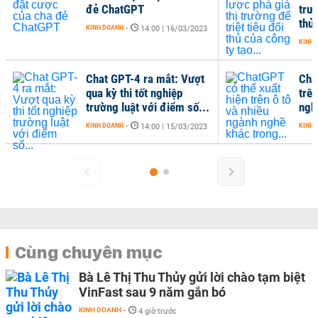
đẻ ChatGPT
trườ
thủ 
KINH DOANH
-
14:00 | 16/03/2023
KINH 
Chat GPT-4 ra mắt: Vượt
Cha
qua kỳ thi tốt nghiệp
trên
trường luật với điểm số...
ngh
KINH DOANH
-
KINH 
14:00 | 15/03/2023
Cùng chuyên mục
Bà Lê Thị Thu Thủy gửi lời chào tạm biệt
VinFast sau 9 năm gắn bó
KINH DOANH
-
4 giờ trước