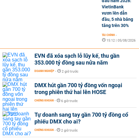
đầu năm 2026:
VietinBank
vươn lên dẫn
đầu, 5 nhà băng
tăng trên 30%
TÀI CHÍNH
-
15:12 | 05/08/2026
EVN đã xóa sạch lỗ lũy kế, thu gần
353.000 tỷ đồng sau nửa năm
DOANH NGHIỆP
-
2 giờ trước
DMX hút gần 700 tỷ đồng vốn ngoại
trong phiên thứ hai lên HOSE
CHỨNG KHOÁN
-
6 giờ trước
Tự doanh sang tay gần 700 tỷ đồng cổ
phiếu DMX cho ai?
CHỨNG KHOÁN
-
2 giờ trước