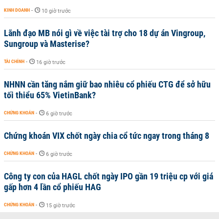
KINH DOANH
-
10 giờ trước
Lãnh đạo MB nói gì về việc tài trợ cho 18 dự án Vingroup,
Sungroup và Masterise?
TÀI CHÍNH
-
16 giờ trước
NHNN cần tăng nắm giữ bao nhiêu cổ phiếu CTG để sở hữu
tối thiểu 65% VietinBank?
CHỨNG KHOÁN
-
6 giờ trước
Chứng khoán VIX chốt ngày chia cổ tức ngay trong tháng 8
CHỨNG KHOÁN
-
6 giờ trước
Công ty con của HAGL chốt ngày IPO gần 19 triệu cp với giá
gấp hơn 4 lần cổ phiếu HAG
CHỨNG KHOÁN
-
15 giờ trước