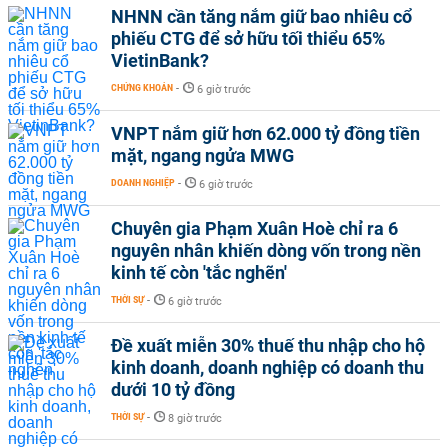
NHNN cần tăng nắm giữ bao nhiêu cổ
phiếu CTG để sở hữu tối thiểu 65%
VietinBank?
CHỨNG KHOÁN
-
6 giờ trước
VNPT nắm giữ hơn 62.000 tỷ đồng tiền
mặt, ngang ngửa MWG
DOANH NGHIỆP
-
6 giờ trước
Chuyên gia Phạm Xuân Hoè chỉ ra 6
nguyên nhân khiến dòng vốn trong nền
kinh tế còn 'tắc nghẽn'
THỜI SỰ
-
6 giờ trước
Đề xuất miễn 30% thuế thu nhập cho hộ
kinh doanh, doanh nghiệp có doanh thu
dưới 10 tỷ đồng
THỜI SỰ
-
8 giờ trước