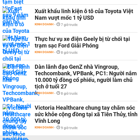
Xuất khẩu linh kiện ô tô của Toyota Việt
Nam vượt mốc 1 tỷ USD
KINH DOANH
-
7 giờ trước
Thực hư vụ xe điện Geely bị từ chối tại
trạm sạc Ford Giải Phóng
KINH DOANH
-
8 giờ trước
Dàn lãnh đạo GenZ nhà Vingroup,
Techcombank, VPBank, PC1: Người nắm
10.000 tỷ đồng cổ phiếu, người làm chủ
tịch ở tuổi 27
KINH DOANH
-
8 giờ trước
Victoria Healthcare chung tay chăm sóc
sức khỏe cộng đồng tại xã Tiên Thủy, tỉnh
Vĩnh Long
KINH DOANH
-
9 giờ trước