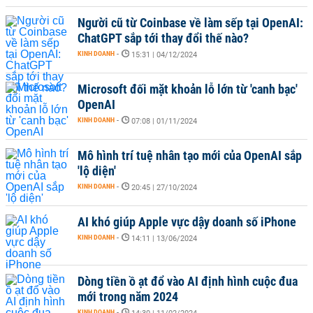
Người cũ từ Coinbase về làm sếp tại OpenAI:
ChatGPT sắp tới thay đổi thế nào?
KINH DOANH
-
15:31 | 04/12/2024
Microsoft đối mặt khoản lỗ lớn từ 'canh bạc'
OpenAI
KINH DOANH
-
07:08 | 01/11/2024
Mô hình trí tuệ nhân tạo mới của OpenAI sắp
'lộ diện'
KINH DOANH
-
20:45 | 27/10/2024
AI khó giúp Apple vực dậy doanh số iPhone
KINH DOANH
-
14:11 | 13/06/2024
Dòng tiền ồ ạt đổ vào AI định hình cuộc đua
mới trong năm 2024
KINH DOANH
-