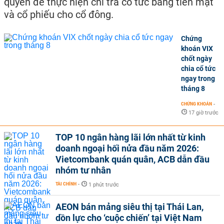
quyền để thực hiện chi trả cổ tức bằng tiền mặt
và cổ phiếu cho cổ đông.
Chứng
khoán VIX
chốt ngày
chia cổ tức
ngay trong
tháng 8
CHỨNG KHOÁN
-
17 giờ trước
TOP 10 ngân hàng lãi lớn nhất từ kinh
doanh ngoại hối nửa đầu năm 2026:
Vietcombank quán quân, ACB dẫn đầu
nhóm tư nhân
TÀI CHÍNH
-
1 phút trước
AEON bán mảng siêu thị tại Thái Lan,
dồn lực cho ‘cuộc chiến’ tại Việt Nam