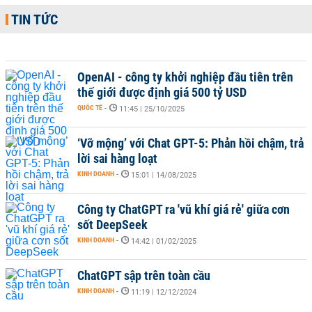
TIN TỨC
OpenAI - công ty khởi nghiệp đầu tiên trên
thế giới được định giá 500 tỷ USD
QUỐC TẾ
-
11:45 | 25/10/2025
‘Vỡ mộng’ với Chat GPT-5: Phản hồi chậm, trả
lời sai hàng loạt
KINH DOANH
-
15:01 | 14/08/2025
Công ty ChatGPT ra 'vũ khí giá rẻ' giữa cơn
sốt DeepSeek
KINH DOANH
-
14:42 | 01/02/2025
ChatGPT sập trên toàn cầu
KINH DOANH
-
11:19 | 12/12/2024