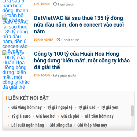
KINH DOANH
-
1 giờ trước
DatVietVAC lãi sau thuế 135 tỷ đồng
nửa đầu năm, dồn 6 concert vào cuối
năm
DOANH NGHIỆP
-
1 phút trước
Công ty 100 tỷ của Huấn Hoa Hồng
bỗng dưng ‘biến mất’, một công ty khác
đã giải thể
KINH DOANH
-
1 phút trước
LIÊN KẾT NỔI BẬT
Giá vàng hôm nay
Tỷ giá ngoại tệ
Tỷ giá usd
Tỷ giá yen
Tỷ giá euro
Giá heo hơi
Giá cà phê
Giá tiêu hôm nay
Lãi suất ngân hàng
Giá xăng dầu
Giá thép hôm nay
Giá sầu riêng
Giá thịt heo
Giá gạo
Giá cao su