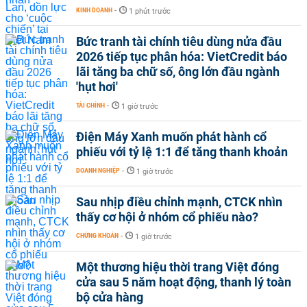
KINH DOANH
-
1 phút trước
Bức tranh tài chính tiêu dùng nửa đầu
2026 tiếp tục phân hóa: VietCredit báo
lãi tăng ba chữ số, ông lớn đầu ngành
'hụt hơi'
TÀI CHÍNH
-
1 giờ trước
Điện Máy Xanh muốn phát hành cổ
phiếu với tỷ lệ 1:1 để tăng thanh khoản
DOANH NGHIỆP
-
1 giờ trước
Sau nhịp điều chỉnh mạnh, CTCK nhìn
thấy cơ hội ở nhóm cổ phiếu nào?
CHỨNG KHOÁN
-
1 giờ trước
Một thương hiệu thời trang Việt đóng
cửa sau 5 năm hoạt động, thanh lý toàn
bộ cửa hàng