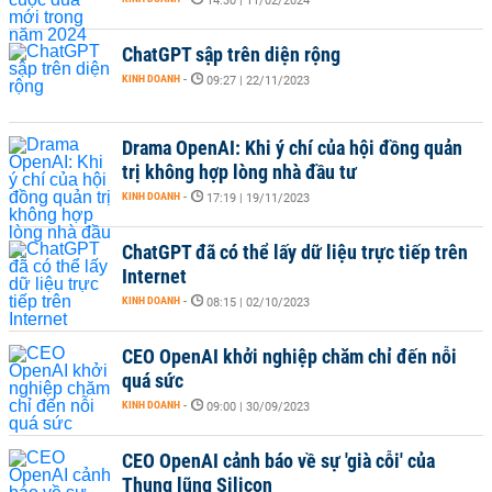
14:30 | 11/02/2024
ChatGPT sập trên diện rộng
KINH DOANH
-
09:27 | 22/11/2023
Drama OpenAI: Khi ý chí của hội đồng quản
trị không hợp lòng nhà đầu tư
KINH DOANH
-
17:19 | 19/11/2023
ChatGPT đã có thể lấy dữ liệu trực tiếp trên
Internet
KINH DOANH
-
08:15 | 02/10/2023
CEO OpenAI khởi nghiệp chăm chỉ đến nỗi
quá sức
KINH DOANH
-
09:00 | 30/09/2023
CEO OpenAI cảnh báo về sự 'già cỗi' của
Thung lũng Silicon