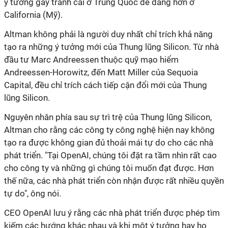
ý tưởng gây tranh cãi ở Trung Quốc dễ dàng hơn ở
California (Mỹ).
Altman không phải là người duy nhất chỉ trích khả năng
tạo ra những ý tưởng mới của Thung lũng Silicon. Từ nhà
đầu tư Marc Andreessen thuộc quỹ mạo hiểm
Andreessen-Horowitz, đến Matt Miller của Sequoia
Capital, đều chỉ trích cách tiếp cận đổi mới của Thung
lũng Silicon.
Nguyên nhân phía sau sự trì trệ của Thung lũng Silicon,
Altman cho rằng các công ty công nghệ hiện nay không
tạo ra được không gian đủ thoải mái tự do cho các nhà
phát triển. "Tại OpenAI, chúng tôi đặt ra tầm nhìn rất cao
cho công ty và những gì chúng tôi muốn đạt được. Hơn
thế nữa, các nhà phát triển còn nhận được rất nhiều quyền
tự do", ông nói.
CEO OpenAI lưu ý rằng các nhà phát triển được phép tìm
kiếm các hướng khác nhau và khi một ý tưởng hay ho