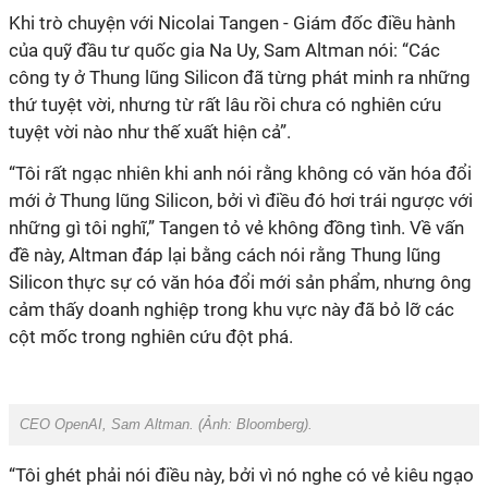
Khi trò chuyện với Nicolai Tangen - Giám đốc điều hành
của quỹ đầu tư quốc gia Na Uy, Sam Altman nói: “Các
công ty ở Thung lũng Silicon đã từng phát minh ra những
thứ tuyệt vời, nhưng từ rất lâu rồi chưa có nghiên cứu
tuyệt vời nào như thế xuất hiện cả”.
“Tôi rất ngạc nhiên khi anh nói rằng không có văn hóa đổi
mới ở Thung lũng Silicon, bởi vì điều đó hơi trái ngược với
những gì tôi nghĩ,” Tangen tỏ vẻ không đồng tình. Về vấn
đề này, Altman đáp lại bằng cách nói rằng Thung lũng
Silicon thực sự có văn hóa đổi mới sản phẩm, nhưng ông
cảm thấy doanh nghiệp trong khu vực này đã bỏ lỡ các
cột mốc trong nghiên cứu đột phá.
CEO OpenAI, Sam Altman. (Ảnh:
Bloomberg
).
“Tôi ghét phải nói điều này, bởi vì nó nghe có vẻ kiêu ngạo