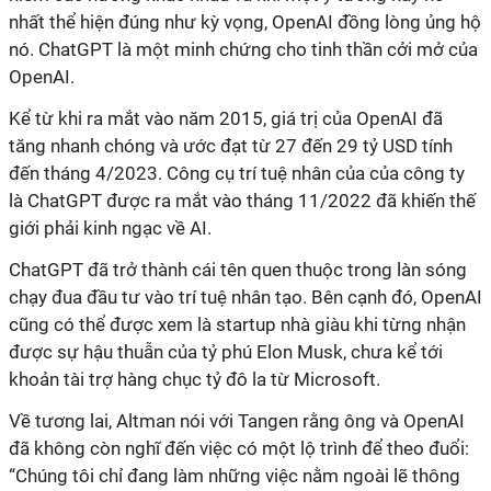
nhất thể hiện đúng như kỳ vọng, OpenAI đồng lòng ủng hộ
nó. ChatGPT là một minh chứng cho tinh thần cởi mở của
OpenAI.
Kể từ khi ra mắt vào năm 2015, giá trị của OpenAI đã
tăng nhanh chóng và ước đạt từ 27 đến 29 tỷ USD tính
đến tháng 4/2023. Công cụ trí tuệ nhân của của công ty
là ChatGPT được ra mắt vào tháng 11/2022 đã khiến thế
giới phải kinh ngạc về AI.
ChatGPT đã trở thành cái tên quen thuộc trong làn sóng
chạy đua đầu tư vào trí tuệ nhân tạo. Bên cạnh đó, OpenAI
cũng có thể được xem là startup nhà giàu khi từng nhận
được sự hậu thuẫn của tỷ phú Elon Musk, chưa kể tới
khoản tài trợ hàng chục tỷ đô la từ Microsoft.
Về tương lai, Altman nói với Tangen rằng ông và OpenAI
đã không còn nghĩ đến việc có một lộ trình để theo đuổi:
“Chúng tôi chỉ đang làm những việc nằm ngoài lẽ thông