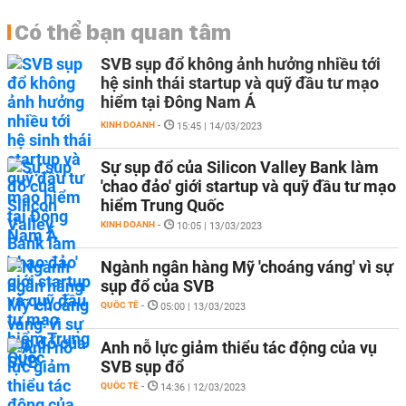
Có thể bạn quan tâm
SVB sụp đổ không ảnh hưởng nhiều tới
hệ sinh thái startup và quỹ đầu tư mạo
hiểm tại Đông Nam Á
KINH DOANH
-
15:45 | 14/03/2023
Sự sụp đổ của Silicon Valley Bank làm
'chao đảo' giới startup và quỹ đầu tư mạo
hiểm Trung Quốc
KINH DOANH
-
10:05 | 13/03/2023
Ngành ngân hàng Mỹ 'choáng váng' vì sự
sụp đổ của SVB
QUỐC TẾ
-
05:00 | 13/03/2023
Anh nỗ lực giảm thiểu tác động của vụ
SVB sụp đổ
QUỐC TẾ
-
14:36 | 12/03/2023