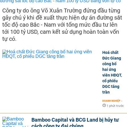
Công ty do ông Võ Xuân Trường đứng đầu từng
gây chú ý khi đề xuất thực hiện dự án đường sắt
tốc độ cao Bắc - Nam với tổng mức đầu tư lên
tới 100 tỷ USD, cam kết sử dụng hoàn toàn vốn
tự có.
Hoá chất
Đức Giang
công bố
hai ứng
viên HĐQT,
cổ phiếu
DGC tăng
trần
DOANH NGHIỆP
-
1 phút trước
Bamboo Capital và BCG Land bị hủy tư
cách công ty đại chúng