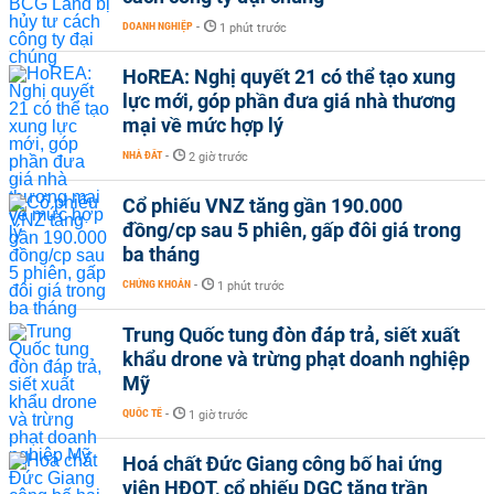
DOANH NGHIỆP
-
1 phút trước
HoREA: Nghị quyết 21 có thể tạo xung
lực mới, góp phần đưa giá nhà thương
mại về mức hợp lý
NHÀ ĐẤT
-
2 giờ trước
Cổ phiếu VNZ tăng gần 190.000
đồng/cp sau 5 phiên, gấp đôi giá trong
ba tháng
CHỨNG KHOÁN
-
1 phút trước
Trung Quốc tung đòn đáp trả, siết xuất
khẩu drone và trừng phạt doanh nghiệp
Mỹ
QUỐC TẾ
-
1 giờ trước
Hoá chất Đức Giang công bố hai ứng
viên HĐQT, cổ phiếu DGC tăng trần