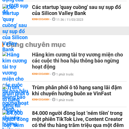
Các startup 'quay cuồng' sau sự sụp đổ
của Silicon Valley Bank
KINH DOANH
-
11:36 | 11/03/2023
Cùng chuyên mục
Hãng kim cương tài trợ vương miện cho
các cuộc thi hoa hậu thông báo ngừng
hoạt động
KINH DOANH
-
1 phút trước
Trùm phân phối ô tô hạng sang lãi đậm
khi chuyển hướng buôn xe VinFast
KINH DOANH
-
1 phút trước
84.000 người đồng loạt ‘ném tiền’ trong
một phiên TikTok Live, Content Creator
có thể thu hàng trăm triệu qua một đêm