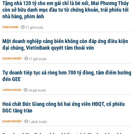
Tặng nhà 120 tỷ cho em gái chỉ là bề nổi, Mai Phương Thúy
còn sở hữu danh mục đầu tư từ chứng khoán, trái phiếu tới
nhà hàng, phim ảnh
KINH DOANH
-
17 giờ trước
Một doanh nghiệp cảng biển không còn đáp ứng điều kiện
đại chúng, VietinBank quyết tâm thoái vốn
DOANH NGHIỆP
-
17 giờ trước
Tự doanh tiếp tục xả ròng hơn 700 tỷ đồng, tâm điểm hướng
đến GEE
CHỨNG KHOÁN
-
14 giờ trước
Hoá chất Đức Giang công bố hai ứng viên HĐQT, cổ phiếu
DGC tăng trần
DOANH NGHIỆP
-
1 phút trước