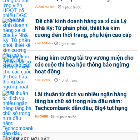
DOANH NGHIỆP
-
1 phút trước
'Đế chế’ kinh doanh hàng xa xỉ của Lý
Nhã Kỳ: Từ phân phối, thiết kế kim
cương đến thời trang, phụ kiện cao cấp
KINH DOANH
-
2 giờ trước
Hãng kim cương tài trợ vương miện cho
các cuộc thi hoa hậu thông báo ngừng
hoạt động
KINH DOANH
-
1 phút trước
Lãi thuần từ dịch vụ nhiều ngân hàng
tăng ba chữ số trong nửa đầu năm:
Techcombank dẫn đầu, Big4 tụt hạng
TÀI CHÍNH
-
25 phút trước
LIÊN KẾT NỔI BẬT