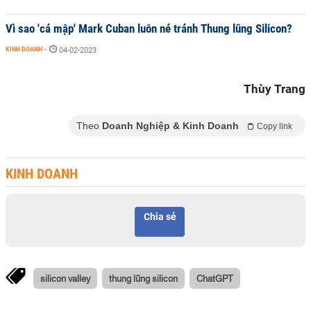
Vì sao 'cá mập' Mark Cuban luôn né tránh Thung lũng Silicon?
KINH DOANH
-
04-02-2023
Thùy Trang
Theo
Doanh Nghiệp & Kinh Doanh
Copy link
KINH DOANH
Chia sẻ
silicon valley
thung lũng silicon
ChatGPT