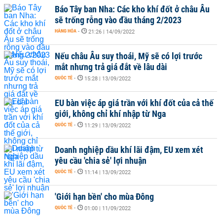
Báo Tây ban Nha: Các kho khí đốt ở châu Âu
sẽ trống rỗng vào đầu tháng 2/2023
HÀNG HÓA
-
21:26 | 14/09/2022
Nếu châu Âu suy thoái, Mỹ sẽ có lợi trước
mắt nhưng trả giá đắt về lâu dài
QUỐC TẾ
-
15:28 | 13/09/2022
EU bàn việc áp giá trần với khí đốt của cả thế
giới, không chỉ khí nhập từ Nga
QUỐC TẾ
-
11:29 | 13/09/2022
Doanh nghiệp dầu khí lãi đậm, EU xem xét
yêu cầu 'chia sẻ' lợi nhuận
QUỐC TẾ
-
11:14 | 13/09/2022
'Giới hạn bền' cho mùa Đông
QUỐC TẾ
-
01:00 | 11/09/2022