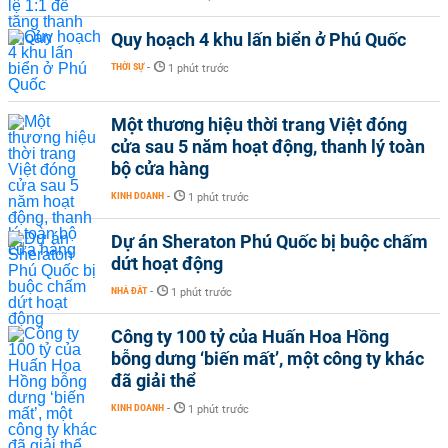
Quy hoạch 4 khu lấn biển ở Phú Quốc
THỜI SỰ
-
1 phút trước
Một thương hiệu thời trang Việt đóng
cửa sau 5 năm hoạt động, thanh lý toàn
bộ cửa hàng
KINH DOANH
-
1 phút trước
Dự án Sheraton Phú Quốc bị buộc chấm
dứt hoạt động
NHÀ ĐẤT
-
1 phút trước
Công ty 100 tỷ của Huấn Hoa Hồng
bỗng dưng ‘biến mất’, một công ty khác
đã giải thể
KINH DOANH
-
1 phút trước