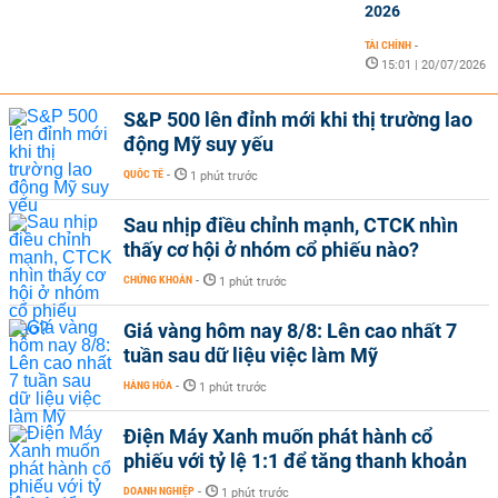
2026
TÀI CHÍNH
-
15:01 | 20/07/2026
S&P 500 lên đỉnh mới khi thị trường lao
động Mỹ suy yếu
QUỐC TẾ
-
1 phút trước
Sau nhịp điều chỉnh mạnh, CTCK nhìn
thấy cơ hội ở nhóm cổ phiếu nào?
CHỨNG KHOÁN
-
1 phút trước
Giá vàng hôm nay 8/8: Lên cao nhất 7
tuần sau dữ liệu việc làm Mỹ
HÀNG HÓA
-
1 phút trước
Điện Máy Xanh muốn phát hành cổ
phiếu với tỷ lệ 1:1 để tăng thanh khoản
DOANH NGHIỆP
-
1 phút trước