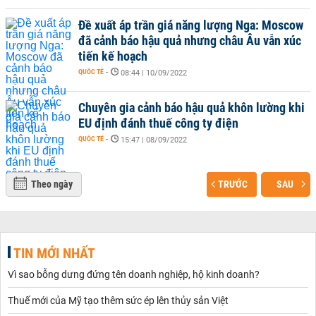
Đề xuất áp trần giá năng lượng Nga: Moscow
đã cảnh báo hậu quả nhưng châu Âu vẫn xúc
tiến kế hoạch
QUỐC TẾ
-
08:44 | 10/09/2022
Chuyên gia cảnh báo hậu quả khôn lường khi
EU định đánh thuế công ty điện
QUỐC TẾ
-
15:47 | 08/09/2022
Theo ngày
TRƯỚC
SAU
TIN MỚI NHẤT
Vì sao bỗng dưng đứng tên doanh nghiệp, hộ kinh doanh?
Thuế mới của Mỹ tạo thêm sức ép lên thủy sản Việt