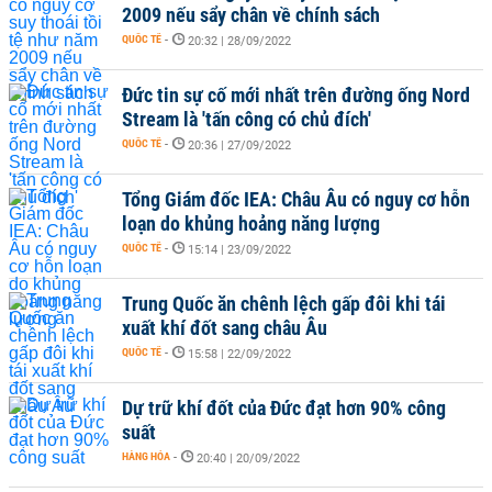
2009 nếu sẩy chân về chính sách
QUỐC TẾ
-
20:32 | 28/09/2022
Đức tin sự cố mới nhất trên đường ống Nord
Stream là 'tấn công có chủ đích'
QUỐC TẾ
-
20:36 | 27/09/2022
Tổng Giám đốc IEA: Châu Âu có nguy cơ hỗn
loạn do khủng hoảng năng lượng
QUỐC TẾ
-
15:14 | 23/09/2022
Trung Quốc ăn chênh lệch gấp đôi khi tái
xuất khí đốt sang châu Âu
QUỐC TẾ
-
15:58 | 22/09/2022
Dự trữ khí đốt của Đức đạt hơn 90% công
suất
HÀNG HÓA
-
20:40 | 20/09/2022