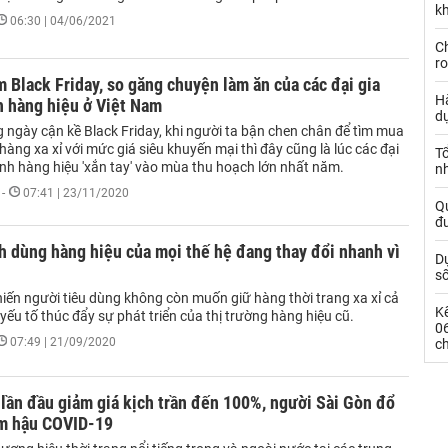
kh
06:30 | 04/06/2021
Ch
ro
 Black Friday, so găng chuyện làm ăn của các đại gia
Hà
h hàng hiệu ở Việt Nam
d
 ngày cận kề Black Friday, khi người ta bận chen chân để tìm mua
ng xa xỉ với mức giá siêu khuyến mại thì đây cũng là lúc các đại
Tổ
anh hàng hiệu 'xắn tay' vào mùa thu hoạch lớn nhất năm.
nh
-
07:41 | 23/11/2020
Qu
đ
 dùng hàng hiệu của mọi thế hệ đang thay đổi nhanh vì
Dự
s
iến người tiêu dùng không còn muốn giữ hàng thời trang xa xỉ cả
Kế
à yếu tố thúc đẩy sự phát triển của thị trường hàng hiệu cũ.
0
07:49 | 21/09/2020
c
lần đầu giảm giá kịch trần đến 100%, người Sài Gòn đổ
m hậu COVID-19