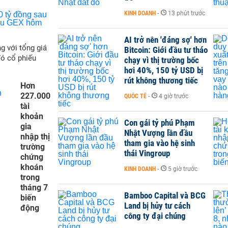
KINH DOANH
-
13 phút trước
AI trở nên 'đáng sợ' hơn
g với tổng giá
Bitcoin: Giới đầu tư tháo
đó cổ phiếu
chạy vì thị trường bốc
hơi 40%, 150 tỷ USD bị
rút không thương tiếc
Hơn
227.000
QUỐC TẾ
-
4 giờ trước
tài
khoản
Con gái tỷ phú Phạm
gia
Nhật Vượng lần đầu
nhập thị
tham gia vào hệ sinh
trường
thái Vingroup
chứng
khoán
KINH DOANH
-
5 giờ trước
trong
tháng 7
Bamboo Capital và BCG
biến
Land bị hủy tư cách
động
công ty đại chúng