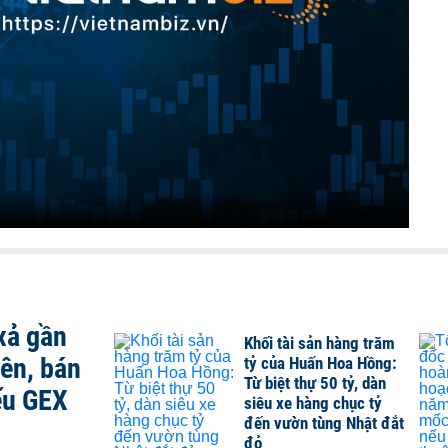
xả gần
Khối tài sản hàng trăm
iên, bán
tỷ của Huấn Hoa Hồng:
Từ biệt thự 50 tỷ, dàn
ếu GEX
siêu xe hàng chục tỷ
đến vườn tùng Nhật đắt
đỏ