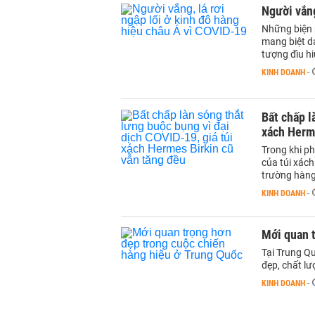
Người vắng
Những biện 
mang biệt d
tượng đìu h
KINH DOANH
-
Bất chấp l
xách Herm
Trong khi ph
của túi xách
trường hàng
KINH DOANH
-
Mới quan 
Tại Trung Qu
đẹp, chất l
KINH DOANH
-