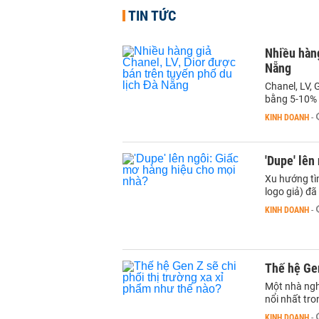
TIN TỨC
Nhiều hàng
Nẵng
Chanel, LV, 
bằng 5-10% 
KINH DOANH
-
'Dupe' lên
Xu hướng tì
logo giả) đ
KINH DOANH
-
Thế hệ Gen
Một nhà ngh
nổi nhất tro
KINH DOANH
-