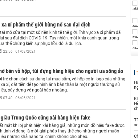
 xa xỉ phẩm thế giới bùng nổ sau đại dịch
tái mở cửa tại một số nền kinh tế thế giới, lĩnh vực xa xỉ phẩm đã
lại sau đại dịch COVID-19. Tuy nhiên, một khía cạnh quan trọng
a thể chứng kiến sự phục hồi, đó là du lịch.
22:56 | 01/08/2021
hờ bán vỏ hộp, túi đựng hàng hiệu cho người ưa sống ảo
i trẻ chọn cách sử dụng túi mua sắm, vỏ hộp có in logo của những
Hà
xa xỉ, đắt tiền để tạo hình ảnh bản thân là một người thường sử
n
iệu, xây dựng vẻ ngoài hào nhoáng.
07:40 | 06/06/2021
K
Hồ
c
giàu Trung Quốc cũng xài hàng hiệu fake
T
x
t mặt khi bị phát hiện xài hàng giả, những món đồ hiệu fake được
h tinh vi đang là một giải pháp thay thế cho những người muốn
Ch
iệu nhưng khả năng tài chính không cho phép.