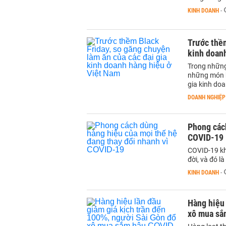
KINH DOANH
-
Trước thềm
kinh doan
Trong những
những món hà
gia kinh do
DOANH NGHIỆP
Phong cách
COVID-19
COVID-19 kh
đời, và đó l
KINH DOANH
-
Hàng hiệu 
xô mua sắ