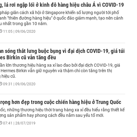
, lá rơi ngập lối ở kinh đô hàng hiệu châu Á vì COVID-19
pháp giãn cách xã hội ở Singapore khiến số lượng người tới phố
anh "thiên đường hàng hiệu" ở quốc đảo giảm mạnh, tạo nên cảnh
iu nhất trong gần 10 năm.
11:05 | 09/06/2020
àn sóng thắt lưng buộc bụng vì đại dịch COVID-19, giá túi
es Birkin cũ vẫn tăng đều
ần lớn thương hiệu hàng xa xỉ lao đao bởi đại dịch COVID-19, giá
 Hermes Birkin vẫn giữ nguyên và thậm chí còn tăng trên thị
 hiệu cũ.
09:31 | 09/06/2020
trọng hơn đẹp trong cuộc chiến hàng hiệu ở Trung Quốc
ốc, những thương hiệu thời trang hàng xa xỉ đều hiểu rằng thiết kế
ượng sản phẩm hay phong cách đều nằm sau yếu tố mới.
07:41 | 28/07/2019