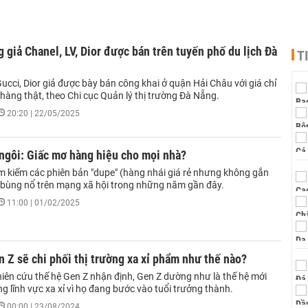
 giả Chanel, LV, Dior được bán trên tuyến phố du lịch Đà
T
Gucci, Dior giả được bày bán công khai ở quận Hải Châu với giá chỉ
hàng thật, theo Chi cục Quản lý thị trường Đà Nẵng.
20:20 | 22/05/2025
 ngôi: Giấc mơ hàng hiệu cho mọi nhà?
m kiếm các phiên bản "dupe" (hàng nhái giá rẻ nhưng không gắn
ã bùng nổ trên mạng xã hội trong những năm gần đây.
11:00 | 01/02/2025
 Z sẽ chi phối thị trường xa xỉ phẩm như thế nào?
iên cứu thế hệ Gen Z nhận định, Gen Z dường như là thế hệ mới
ng lĩnh vực xa xỉ vì họ đang bước vào tuổi trưởng thành.
00:00 | 23/08/2024