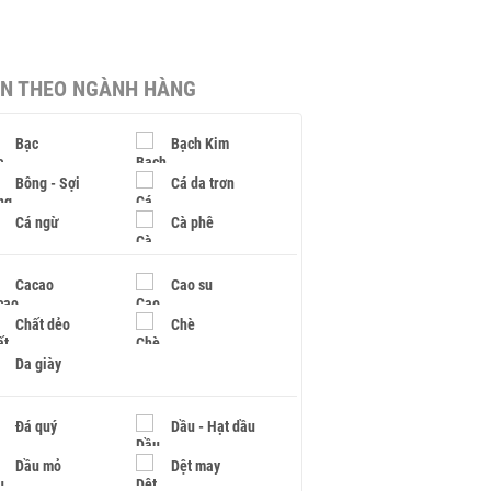
IN THEO NGÀNH HÀNG
Bạc
Bạch Kim
Bông - Sợi
Cá da trơn
Cá ngừ
Cà phê
Cacao
Cao su
Chất dẻo
Chè
Da giày
Đá quý
Dầu - Hạt dầu
Dầu mỏ
Dệt may