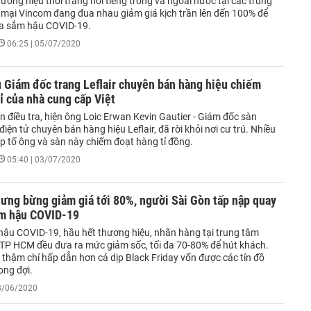
ương hiệu thời trang nổi tiếng trong và ngoài nước tại các trung
mại Vincom đang đua nhau giảm giá kịch trần lên đến 100% để
a sắm hậu COVID-19.
06:25 | 05/07/2020
ụ Giám đốc trang Leflair chuyên bán hàng hiệu chiếm
tỉ của nhà cung cấp Việt
 điều tra, hiện ông Loic Erwan Kevin Gautier - Giám đốc sàn
iện tử chuyên bán hàng hiệu Leflair, đã rời khỏi nơi cư trú. Nhiều
p tố ông và sàn này chiếm đoạt hàng tỉ đồng.
05:40 | 03/07/2020
ưng bừng giảm giá tới 80%, người Sài Gòn tấp nập quay
ắm hậu COVID-19
 hậu COVID-19, hầu hết thương hiệu, nhãn hàng tại trung tâm
TP HCM đều đưa ra mức giảm sốc, tối đa 70-80% để hút khách.
 thậm chí hấp dẫn hơn cả dịp Black Friday vốn được các tín đồ
ng đợi.
28/06/2020