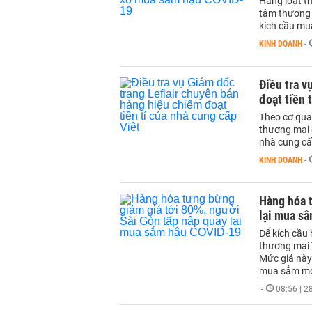
Hàng loạt th
tâm thương 
kích cầu mu
KINH DOANH
-
Điều tra v
đoạt tiền 
Theo cơ quan
thương mại đ
nhà cung cấ
KINH DOANH
-
Hàng hóa t
lại mua s
Để kích cầu
thương mại 
Mức giá này
mua sắm mo
-
08:56 | 