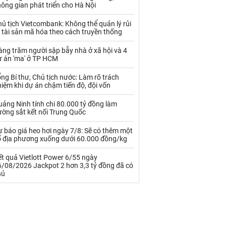
Palladium
Phân bón
ông gian phát triển cho Hà Nội
Rau - Củ -Quả
Sắt thép
ủ tịch Vietcombank: Không thể quản lý rủi
 tài sản mã hóa theo cách truyền thống
Sữa
ng trăm người sập bẫy nhà ở xã hội và 4
ự án 'ma' ở TP HCM
Than
Thức ăn chăn nuôi
ng Bí thư, Chủ tịch nước: Làm rõ trách
iệm khi dự án chậm tiến độ, đội vốn
Thủy hải sản khác
Tôm
ảng Ninh tính chi 80.000 tỷ đồng làm
Vàng
ường sắt kết nối Trung Quốc
 báo giá heo hơi ngày 7/8: Sẽ có thêm một
VLXD khác
Xăng dầu
ố địa phương xuống dưới 60.000 đồng/kg
Xi măng - Clynker
t quả Vietlott Power 6/55 ngày
6/08/2026 Jackpot 2 hơn 3,3 tỷ đồng đã có
hủ