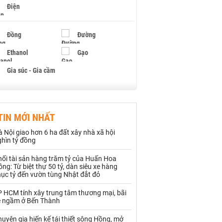
Điện
Đồng
Đường
Ethanol
Gạo
Gia súc - Gia cầm
Giấy
Gỗ
TIN MỚI NHẤT
Hạt điều
Hồ tiêu - Hạt tiêu
 Nội giao hơn 6 ha đất xây nhà xã hội
Khí đốt
ghìn tỷ đồng
hối tài sản hàng trăm tỷ của Huấn Hoa
Kim loại khác
Mắc ca
ng: Từ biệt thự 50 tỷ, dàn siêu xe hàng
hục tỷ đến vườn tùng Nhật đắt đỏ
Muối
Ngũ cốc
P HCM tính xây trung tâm thương mại, bãi
Nhựa - Hạt nhựa
e ngầm ở Bến Thành
uyên gia hiến kế tái thiết sông Hồng, mở