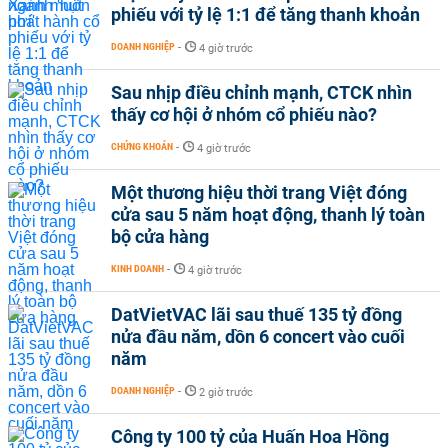
phiếu với tỷ lệ 1:1 để tăng thanh khoản
DOANH NGHIỆP
-
4 giờ trước
Sau nhịp điều chỉnh mạnh, CTCK nhìn
thấy cơ hội ở nhóm cổ phiếu nào?
CHỨNG KHOÁN
-
4 giờ trước
Một thương hiệu thời trang Việt đóng
cửa sau 5 năm hoạt động, thanh lý toàn
bộ cửa hàng
KINH DOANH
-
4 giờ trước
DatVietVAC lãi sau thuế 135 tỷ đồng
nửa đầu năm, dồn 6 concert vào cuối
năm
DOANH NGHIỆP
-
2 giờ trước
Công ty 100 tỷ của Huấn Hoa Hồng