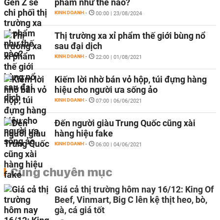
phẩm như thế nào?
KINH DOANH
-
00:00 | 23/08/2024
Thị trường xa xỉ phẩm thế giới bùng nổ
sau đại dịch
KINH DOANH
-
22:00 | 01/08/2021
Kiếm lời nhờ bán vỏ hộp, túi đựng hàng
hiệu cho người ưa sống ảo
KINH DOANH
-
07:00 | 06/06/2021
Đến người giàu Trung Quốc cũng xài
hàng hiệu fake
KINH DOANH
-
06:00 | 04/06/2021
Cùng chuyên mục
Giá cả thị trường hôm nay 16/12: King Of
Beef, Vinmart, Big C lên kệ thịt heo, bò,
gà, cá giá tốt