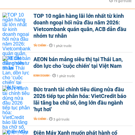
19 giờ trước
TOP 10 ngân hàng lãi lớn nhất từ kinh
doanh ngoại hối nửa đầu năm 2026:
Vietcombank quán quân, ACB dẫn đầu
nhóm tư nhân
TÀI CHÍNH
-
1 phút trước
AEON bán mảng siêu thị tại Thái Lan,
dồn lực cho ‘cuộc chiến’ tại Việt Nam
KINH DOANH
-
1 phút trước
Bức tranh tài chính tiêu dùng nửa đầu
2026 tiếp tục phân hóa: VietCredit báo
lãi tăng ba chữ số, ông lớn đầu ngành
'hụt hơi'
TÀI CHÍNH
-
3 giờ trước
Điện Máy Xanh muốn phát hành cổ