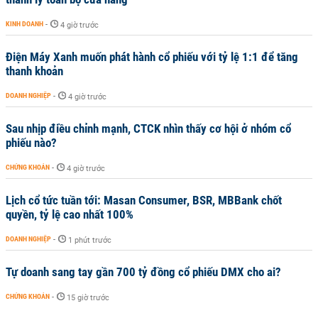
KINH DOANH
-
4 giờ trước
Điện Máy Xanh muốn phát hành cổ phiếu với tỷ lệ 1:1 để tăng
thanh khoản
DOANH NGHIỆP
-
4 giờ trước
Sau nhịp điều chỉnh mạnh, CTCK nhìn thấy cơ hội ở nhóm cổ
phiếu nào?
CHỨNG KHOÁN
-
4 giờ trước
Lịch cổ tức tuần tới: Masan Consumer, BSR, MBBank chốt
quyền, tỷ lệ cao nhất 100%
DOANH NGHIỆP
-
1 phút trước
Tự doanh sang tay gần 700 tỷ đồng cổ phiếu DMX cho ai?
CHỨNG KHOÁN
-
15 giờ trước