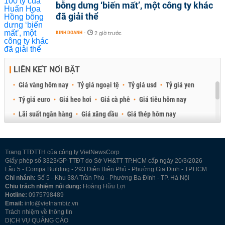
bỗng dưng ‘biến mất’, một công ty khác
đã giải thể
KINH DOANH
-
2 giờ trước
LIÊN KẾT NỔI BẬT
Giá vàng hôm nay
Tỷ giá ngoại tệ
Tỷ giá usd
Tỷ giá yen
Tỷ giá euro
Giá heo hơi
Giá cà phê
Giá tiêu hôm nay
Lãi suất ngân hàng
Giá xăng dầu
Giá thép hôm nay
Giá sầu riêng
Giá thịt heo
Giá gạo
Giá cao su
Best Retail Brokers
Diễn đàn đầu tư Việt Nam 2026
Trang TTĐTTH của công ty VietNewsCorp
Giấy phép số 3323/GP-TTĐT do Sở VH&TT TP.HCM cấp ngày 20/3/2026
Lầu 5 - Compa Building - 293 Điện Biên Phủ - Phường Gia Định - TP.HCM
Chi nhánh:
Số 5 - Khu 38A Trần Phú - Phường Ba Đình - TP. Hà Nội
Chịu trách nhiệm nội dung:
Hoàng Hữu Lợi
Hotline:
0975798489
Email:
info@vietnambiz.vn
Trách nhiệm về thông tin
DỊCH VỤ QUẢNG CÁO