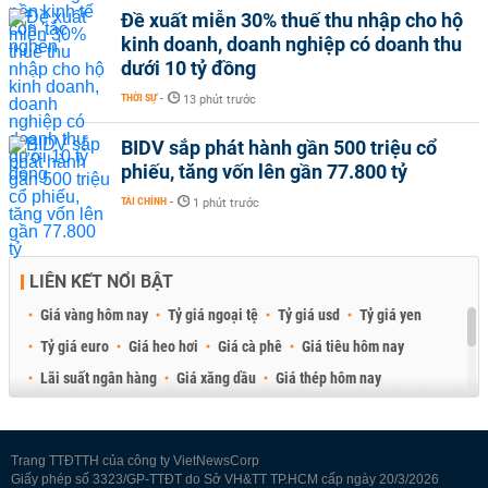
Đề xuất miễn 30% thuế thu nhập cho hộ
kinh doanh, doanh nghiệp có doanh thu
dưới 10 tỷ đồng
THỜI SỰ
-
13 phút trước
BIDV sắp phát hành gần 500 triệu cổ
phiếu, tăng vốn lên gần 77.800 tỷ
TÀI CHÍNH
-
1 phút trước
LIÊN KẾT NỔI BẬT
Giá vàng hôm nay
Tỷ giá ngoại tệ
Tỷ giá usd
Tỷ giá yen
Tỷ giá euro
Giá heo hơi
Giá cà phê
Giá tiêu hôm nay
Lãi suất ngân hàng
Giá xăng dầu
Giá thép hôm nay
Giá sầu riêng
Giá thịt heo
Giá gạo
Giá cao su
Best Retail Brokers
Diễn đàn đầu tư Việt Nam 2026
Trang TTĐTTH của công ty VietNewsCorp
Giấy phép số 3323/GP-TTĐT do Sở VH&TT TP.HCM cấp ngày 20/3/2026