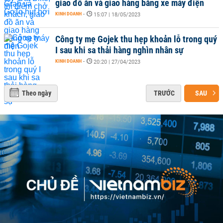
giao đồ ăn và giao hàng bằng xe máy điện
KINH DOANH
-
15:07 | 18/05/2023
Công ty mẹ Gojek thu hẹp khoản lỗ trong quý
I sau khi sa thải hàng nghìn nhân sự
KINH DOANH
-
20:20 | 27/04/2023
Theo ngày
TRƯỚC
SAU