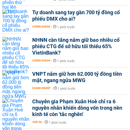
Tự doanh sang tay gần 700 tỷ đồng cổ
phiếu DMX cho ai?
CHỨNG KHOÁN
-
1 phút trước
NHNN cần tăng nắm giữ bao nhiêu cổ
phiếu CTG để sở hữu tối thiểu 65%
VietinBank?
CHỨNG KHOÁN
-
1 phút trước
VNPT nắm giữ hơn 62.000 tỷ đồng tiền
mặt, ngang ngửa MWG
DOANH NGHIỆP
-
1 phút trước
Chuyên gia Phạm Xuân Hoè chỉ ra 6
nguyên nhân khiến dòng vốn trong nền
kinh tế còn 'tắc nghẽn'
THỜI SỰ
-
1 phút trước