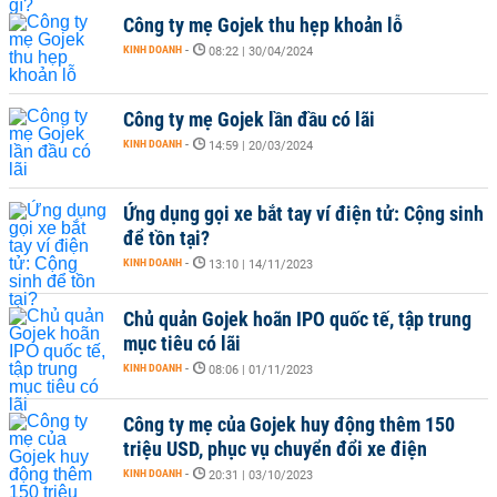
Công ty mẹ Gojek thu hẹp khoản lỗ
KINH DOANH
-
08:22 | 30/04/2024
Công ty mẹ Gojek lần đầu có lãi
KINH DOANH
-
14:59 | 20/03/2024
Ứng dụng gọi xe bắt tay ví điện tử: Cộng sinh
để tồn tại?
KINH DOANH
-
13:10 | 14/11/2023
Chủ quản Gojek hoãn IPO quốc tế, tập trung
mục tiêu có lãi
KINH DOANH
-
08:06 | 01/11/2023
Công ty mẹ của Gojek huy động thêm 150
triệu USD, phục vụ chuyển đổi xe điện
KINH DOANH
-
20:31 | 03/10/2023