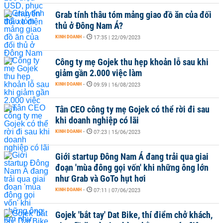
Grab tính thâu tóm mảng giao đồ ăn của đối
thủ ở Đông Nam Á?
KINH DOANH
-
17:35 | 22/09/2023
Công ty mẹ Gojek thu hẹp khoản lỗ sau khi
giảm gần 2.000 việc làm
KINH DOANH
-
09:59 | 16/08/2023
Tân CEO công ty mẹ Gojek có thể rời đi sau
khi doanh nghiệp có lãi
KINH DOANH
-
07:23 | 15/06/2023
Giới startup Đông Nam Á đang trải qua giai
đoạn 'mùa đông gọi vốn' khi những ông lớn
như Grab và GoTo hụt hơi
KINH DOANH
-
07:11 | 07/06/2023
Gojek 'bắt tay' Dat Bike, thí điểm chở khách,