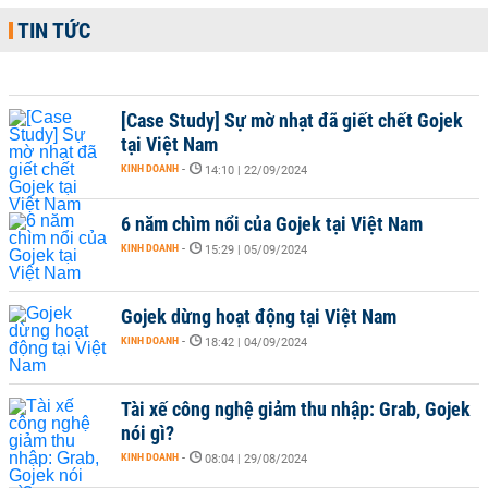
TIN TỨC
[Case Study] Sự mờ nhạt đã giết chết Gojek
tại Việt Nam
KINH DOANH
-
14:10 | 22/09/2024
6 năm chìm nổi của Gojek tại Việt Nam
KINH DOANH
-
15:29 | 05/09/2024
Gojek dừng hoạt động tại Việt Nam
KINH DOANH
-
18:42 | 04/09/2024
Tài xế công nghệ giảm thu nhập: Grab, Gojek
nói gì?
KINH DOANH
-
08:04 | 29/08/2024