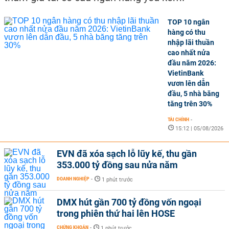
TOP 10 ngân
hàng có thu
nhập lãi thuần
cao nhất nửa
đầu năm 2026:
VietinBank
vươn lên dẫn
đầu, 5 nhà băng
tăng trên 30%
TÀI CHÍNH
-
15:12 | 05/08/2026
EVN đã xóa sạch lỗ lũy kế, thu gần
353.000 tỷ đồng sau nửa năm
DOANH NGHIỆP
-
1 phút trước
DMX hút gần 700 tỷ đồng vốn ngoại
trong phiên thứ hai lên HOSE
CHỨNG KHOÁN
-
1 phút trước