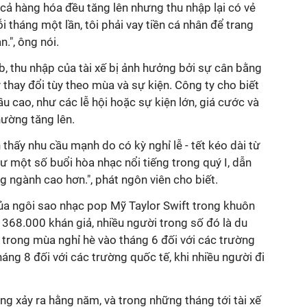
á cả hàng hóa đều tăng lên nhưng thu nhập lại có vẻ
 tháng một lần, tôi phải vay tiền cá nhân để trang
n.", ông nói.
, thu nhập của tài xế bị ảnh hưởng bởi sự cân bằng
 thay đổi tùy theo mùa và sự kiện. Công ty cho biết
u cao, như các lễ hội hoặc sự kiện lớn, giá cước và
hường tăng lên.
 thấy nhu cầu mạnh do có kỳ nghỉ lễ - tết kéo dài từ
ư một số buổi hòa nhạc nổi tiếng trong quý I, dẫn
g ngành cao hơn.", phát ngôn viên cho biết.
của ngôi sao nhạc pop Mỹ Taylor Swift trong khuôn
 368.000 khán giả, nhiều người trong số đó là du
trong mùa nghỉ hè vào tháng 6 đối với các trường
áng 8 đối với các trường quốc tế, khi nhiều người đi
ợng xảy ra hằng năm, và trong những tháng tới tài xế