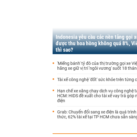
Indonesia yêu cầu các nền tảng gọi x
được thu hoa hồng không quá 8%, V
thì sao?
'Miếng bánh' tỷ đô của thị trường gọi xe Vi
hãng xe giữ vị trí 'ngôi vương' suốt 18 thá
Tài xế công nghệ 'đốt' sức khỏe trên từng 
Hạn chế xe xăng chạy dịch vụ công nghệ t
HCM: HIDS đề xuất cho tài xế vay trả góp
điện
Grab: Chuyển đổi sang xe điện là quá trình
thức, 62% tài xế tại TP HCM chưa sẵn sàn