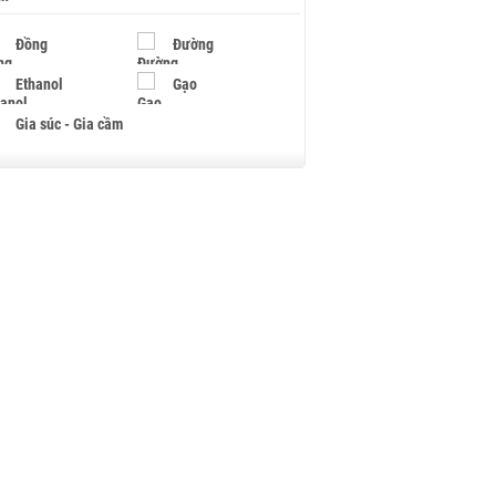
Đồng
Đường
Ethanol
Gạo
Gia súc - Gia cầm
Giấy
Gỗ
Hạt điều
Hồ tiêu - Hạt tiêu
Khí đốt
Kim loại khác
Mắc ca
Muối
Ngũ cốc
Nhựa - Hạt nhựa
Palladium
Phân bón