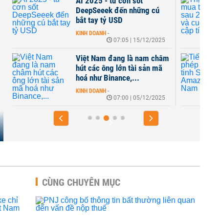
AI 2025 - từ cơn sốt
DeepSeeek đến những cú
bắt tay tỷ USD
KINH DOANH
-
07:05 | 15/12/2025
Việt Nam đang là nam châm
hút các ông lớn tài sản mã
hoá như Binance,...
KINH DOANH
-
07:00 | 05/12/2025
CÙNG CHUYÊN MỤC