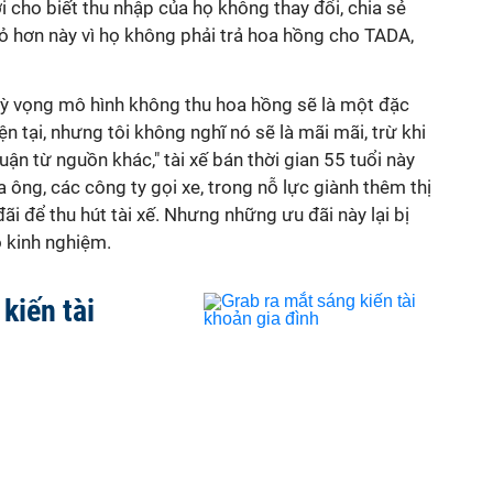
 cho biết thu nhập của họ không thay đổi, chia sẻ
ỏ hơn này vì họ không phải trả hoa hồng cho TADA,
 kỳ vọng mô hình không thu hoa hồng sẽ là một đặc
hiện tại, nhưng tôi không nghĩ nó sẽ là mãi mãi, trừ khi
ận từ nguồn khác," tài xế bán thời gian 55 tuổi này
 ông, các công ty gọi xe, trong nỗ lực giành thêm thị
i để thu hút tài xế. Nhưng những ưu đãi này lại bị
ó kinh nghiệm.
kiến tài