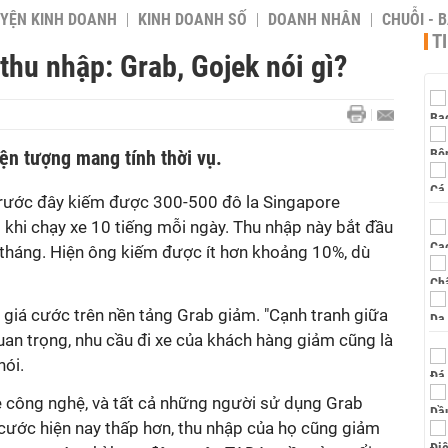
YỆN KINH DOANH
KINH DOANH SỐ
DOANH NHÂN
CHUỖI - 
T
thu nhập: Grab, Gojek nói gì?
iện tượng mang tính thời vụ.
 trước đây kiếm được 300-500 đô la Singapore
hi chạy xe 10 tiếng mỗi ngày. Thu nhập này bắt đầu
tháng. Hiện ông kiếm được ít hơn khoảng 10%, dù
 giá cước trên nền tảng Grab giảm. "Cạnh tranh giữa
uan trọng, nhu cầu đi xe của khách hàng giảm cũng là
nói.
e công nghệ, và tất cả những người sử dụng Grab
 cước hiện nay thấp hơn, thu nhập của họ cũng giảm