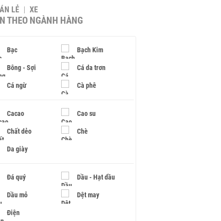
BÁN LẺ
XE
IN THEO NGÀNH HÀNG
Bạc
Bạch Kim
Bông - Sợi
Cá da trơn
Cá ngừ
Cà phê
Cacao
Cao su
Chất dẻo
Chè
Da giày
Đá quý
Dầu - Hạt dầu
Dầu mỏ
Dệt may
Điện