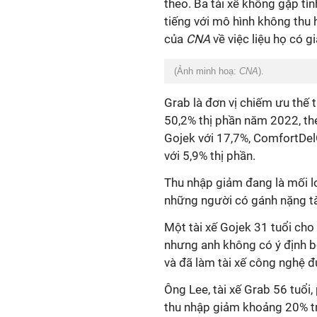
theo. Ba tài xế không gặp tìn
tiếng với mô hình không thu 
của
CNA
về việc liệu họ có 
(Ảnh minh hoạ:
CNA
).
Grab là đơn vị chiếm ưu thế t
50,2% thị phần năm 2022, the
Gojek với 17,7%, ComfortDel
với 5,9% thị phần.
Thu nhập giảm đang là mối lo 
những người có gánh nặng tà
Một tài xế Gojek 31 tuổi cho
nhưng anh không có ý định bỏ
và đã làm tài xế công nghệ 
Ông Lee, tài xế Grab 56 tuổi,
thu nhập giảm khoảng 20% tro