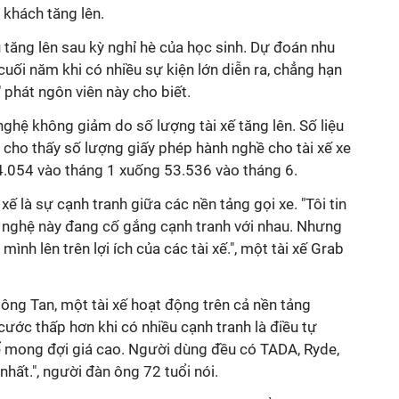
 khách tăng lên.
 tăng lên sau kỳ nghỉ hè của học sinh. Dự đoán nhu
uối năm khi có nhiều sự kiện lớn diễn ra, chẳng hạn
 phát ngôn viên này cho biết.
nghệ không giảm do số lượng tài xế tăng lên. Số liệu
cho thấy số lượng giấy phép hành nghề cho tài xế xe
.054 vào tháng 1 xuống 53.536 vào tháng 6.
 xế là sự cạnh tranh giữa các nền tảng gọi xe. "Tôi tin
g nghệ này đang cố gắng cạnh tranh với nhau. Nhưng
 mình lên trên lợi ích của các tài xế.", một tài xế Grab
 ông Tan, một tài xế hoạt động trên cả nền tảng
cước thấp hơn khi có nhiều cạnh tranh là điều tự
hể mong đợi giá cao. Người dùng đều có TADA, Ryde,
nhất.", người đàn ông 72 tuổi nói.