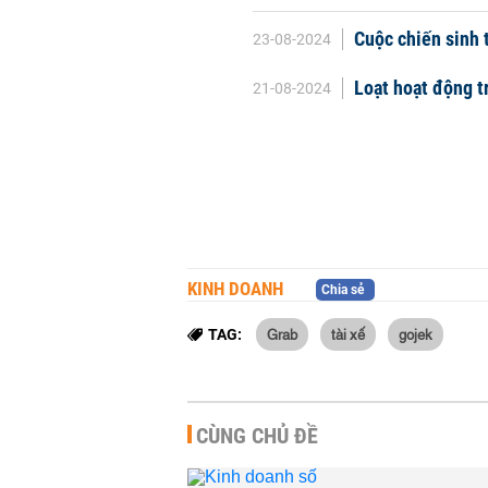
Cuộc chiến sinh 
23-08-2024
Loạt hoạt động t
21-08-2024
KINH DOANH
Chia sẻ
Grab
tài xế
gojek
TAG:
CÙNG CHỦ ĐỀ