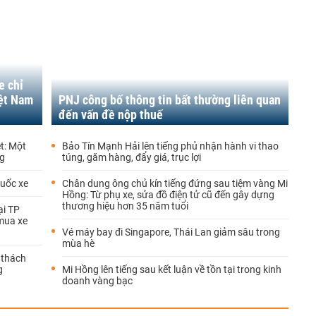
e chỉ
iệt Nam
PNJ công bố thông tin bất thường liên quan
đến vấn đề nộp thuế
ệt: Một
Bảo Tín Mạnh Hải lên tiếng phủ nhận hành vi thao
ng
túng, găm hàng, đẩy giá, trục lợi
cuốc xe
Chân dung ông chủ kín tiếng đứng sau tiệm vàng Mi
Hồng: Từ phụ xe, sửa đồ điện tử cũ đến gây dựng
thương hiệu hơn 35 năm tuổi
ại TP
 mua xe
Vé máy bay đi Singapore, Thái Lan giảm sâu trong
mùa hè
 thách
g
Mi Hồng lên tiếng sau kết luận về tồn tại trong kinh
doanh vàng bạc