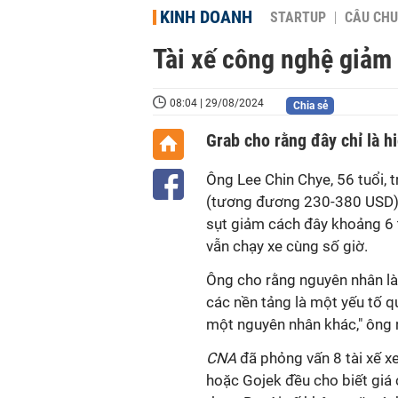
KINH DOANH
STARTUP
CÂU CHU
Tài xế công nghệ giảm 
08:04 | 29/08/2024
Chia sẻ
Grab cho rằng đây chỉ là h
Ông Lee Chin Chye, 56 tuổi,
(tương đương 230-380 USD) k
sụt giảm cách đây khoảng 6 
vẫn chạy xe cùng số giờ.
Ông cho rằng nguyên nhân là
các nền tảng là một yếu tố q
một nguyên nhân khác," ông 
CNA
đã phỏng vấn 8 tài xế x
hoặc Gojek đều cho biết giá