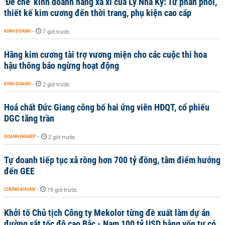
'Đế chế’ kinh doanh hàng xa xỉ của Lý Nhã Kỳ: Từ phân phối,
thiết kế kim cương đến thời trang, phụ kiện cao cấp
KINH DOANH
-
7 giờ trước
Hãng kim cương tài trợ vương miện cho các cuộc thi hoa
hậu thông báo ngừng hoạt động
KINH DOANH
-
2 giờ trước
Hoá chất Đức Giang công bố hai ứng viên HĐQT, cổ phiếu
DGC tăng trần
DOANH NGHIỆP
-
2 giờ trước
Tự doanh tiếp tục xả ròng hơn 700 tỷ đồng, tâm điểm hướng
đến GEE
CHỨNG KHOÁN
-
19 giờ trước
Khởi tố Chủ tịch Công ty Mekolor từng đề xuất làm dự án
đường sắt tốc độ cao Bắc - Nam 100 tỷ USD bằng vốn tự có