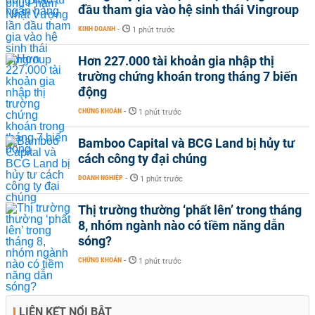
đầu tham gia vào hệ sinh thái Vingroup
KINH DOANH
-
1 phút trước
Hơn 227.000 tài khoản gia nhập thị
trường chứng khoán trong tháng 7 biến
động
CHỨNG KHOÁN
-
1 phút trước
Bamboo Capital và BCG Land bị hủy tư
cách công ty đại chúng
DOANH NGHIỆP
-
1 phút trước
Thị trường thường ‘phất lên’ trong tháng
8, nhóm ngành nào có tiềm năng dẫn
sóng?
CHỨNG KHOÁN
-
1 phút trước
LIÊN KẾT NỔI BẬT