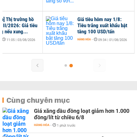
[Báo cáo] Thị trường hồ
Giá tiêu hôm nay 1
tiêu quý II/2026: Giá tiêu
Tiêu trắng xuất kh
khó tăng nếu xung...
tăng 100 USD/tấn
HÀNG HÓA
-
HÀNG HÓA
-
11:05 | 03/08/2026
09:34 | 01/
Cùng chuyên mục
Giá xăng dầu đồng loạt giảm hơn 1.000
đồng/lít từ chiều 6/8
HÀNG HÓA
-
1 phút trước