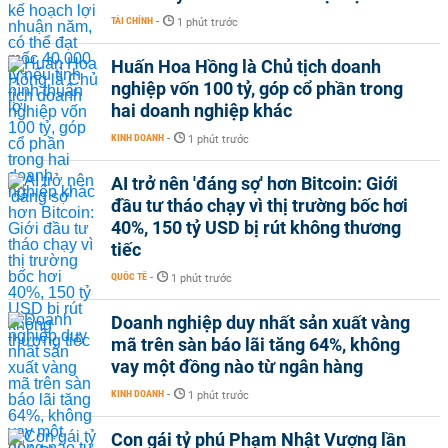
TÀI CHÍNH
-
1 phút trước
Huấn Hoa Hồng là Chủ tịch doanh
nghiệp vốn 100 tỷ, góp cổ phần trong
hai doanh nghiệp khác
KINH DOANH
-
1 phút trước
AI trở nên 'đáng sợ' hơn Bitcoin: Giới
đầu tư tháo chạy vì thị trường bốc hơi
40%, 150 tỷ USD bị rút không thương
tiếc
QUỐC TẾ
-
1 phút trước
Doanh nghiệp duy nhất sản xuất vàng
mã trên sàn báo lãi tăng 64%, không
vay một đồng nào từ ngân hàng
KINH DOANH
-
1 phút trước
Con gái tỷ phú Phạm Nhật Vượng lần