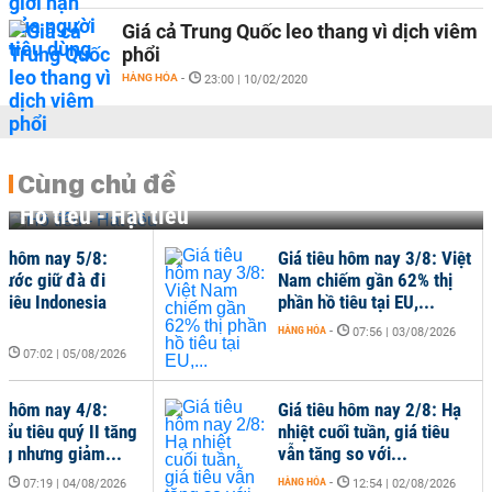
Giá cả Trung Quốc leo thang vì dịch viêm
phổi
HÀNG HÓA
-
23:00 | 10/02/2020
Cùng chủ đề
Hồ tiêu - Hạt tiêu
Giá tiêu hôm nay 5/8:
Giá tiêu hôm nay 3
Trong nước giữ đà đi
Nam chiếm gần 62
ngang, tiêu Indonesia
phần hồ tiêu tại EU,
tăng...
HÀNG HÓA
-
07:56 | 03/
HÀNG HÓA
-
07:02 | 05/08/2026
Giá tiêu hôm nay 4/8:
Giá tiêu hôm nay 2
Xuất khẩu tiêu quý II tăng
nhiệt cuối tuần, giá
về lượng nhưng giảm...
vẫn tăng so với...
HÀNG HÓA
-
HÀNG HÓA
-
07:19 | 04/08/2026
12:54 | 02/