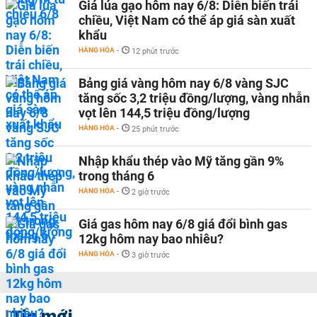
Giá lúa gạo hôm nay 6/8: Diễn biến trái
chiều, Việt Nam có thể áp giá sàn xuất
khẩu
HÀNG HÓA
-
12 phút trước
Bảng giá vàng hôm nay 6/8 vàng SJC
tăng sốc 3,2 triệu đồng/lượng, vàng nhẫn
vọt lên 144,5 triệu đồng/lượng
HÀNG HÓA
-
25 phút trước
Nhập khẩu thép vào Mỹ tăng gần 9%
trong tháng 6
HÀNG HÓA
-
2 giờ trước
Giá gas hôm nay 6/8 giá đổi bình gas
12kg hôm nay bao nhiêu?
HÀNG HÓA
-
3 giờ trước
Tin mới