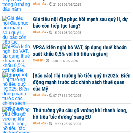
HÀNG HÓA
-
21:30 | 08/09/2025
Giá tiêu nội địa phục hồi mạnh sau quý II, dự
báo còn tiếp tục tăng?
HÀNG HÓA
-
15:09 | 03/09/2025
VPSA kiến nghị bỏ VAT, áp dụng thuế khoán
xuất khẩu 0,5% với hồ tiêu và gia vị
THỜI SỰ
-
10:38 | 01/08/2025
[Báo cáo] Thị trường hồ tiêu quý II/2025: Biến
động mạnh trước các chính sách thuế quan
của Mỹ
HÀNG HÓA
-
07:27 | 31/07/2025
Thủ tướng yêu cầu gỡ vướng khi thanh long,
hồ tiêu 'tắc đường' sang EU
HÀNG HÓA
-
19:37 | 25/07/2025