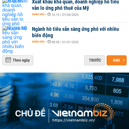
Xuất khẩu khả quan, doanh nghiệp hồ tiêu
vẫn lo ứng phó thuế của Mỹ
HÀNG HÓA
-
16:15 | 07/04/2025
Ngành hồ tiêu sẵn sàng ứng phó với nhiều
biến động
HÀNG HÓA
-
08:30 | 31/01/2025
Theo ngày
TRƯỚC
SAU