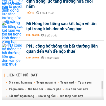
định động lực tăng trưởng nửa cuối
năm
THỜI SỰ
-
1 phút trước
Mi Hồng lên tiếng sau kết luận về tồn
tại trong kinh doanh vàng bạc
KINH DOANH
-
2 giờ trước
PNJ công bố thông tin bất thường liên
quan đến vấn đề nộp thuế
KINH DOANH
-
1 phút trước
LIÊN KẾT NỔI BẬT
Giá vàng hôm nay
Tỷ giá ngoại tệ
Tỷ giá usd
Tỷ giá yen
Tỷ giá euro
Giá heo hơi
Giá cà phê
Giá tiêu hôm nay
Lãi suất ngân hàng
Giá xăng dầu
Giá thép hôm nay
Giá sầu riêng
Giá thịt heo
Giá gạo
Giá cao su