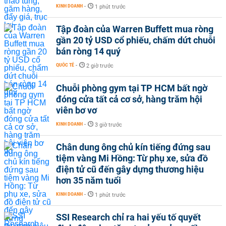
KINH DOANH
-
1 phút trước
Tập đoàn của Warren Buffett mua ròng
gần 20 tỷ USD cổ phiếu, chấm dứt chuỗi
bán ròng 14 quý
QUỐC TẾ
-
2 giờ trước
Chuỗi phòng gym tại TP HCM bất ngờ
đóng cửa tất cả cơ sở, hàng trăm hội
viên bơ vơ
KINH DOANH
-
3 giờ trước
Chân dung ông chủ kín tiếng đứng sau
tiệm vàng Mi Hồng: Từ phụ xe, sửa đồ
điện tử cũ đến gây dựng thương hiệu
hơn 35 năm tuổi
KINH DOANH
-
1 phút trước
SSI Research chỉ ra hai yếu tố quyết