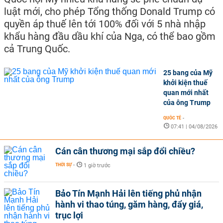
luật mới, cho phép Tổng thống Donald Trump có
quyền áp thuế lên tới 100% đối với 5 nhà nhập
khẩu hàng đầu dầu khí của Nga, có thể bao gồm
cả Trung Quốc.
25 bang của Mỹ
khởi kiện thuế
quan mới nhất
của ông Trump
QUỐC TẾ
-
07:41 | 04/08/2026
Cán cân thương mại sắp đổi chiều?
THỜI SỰ
-
1 giờ trước
Bảo Tín Mạnh Hải lên tiếng phủ nhận
hành vi thao túng, găm hàng, đẩy giá,
trục lợi