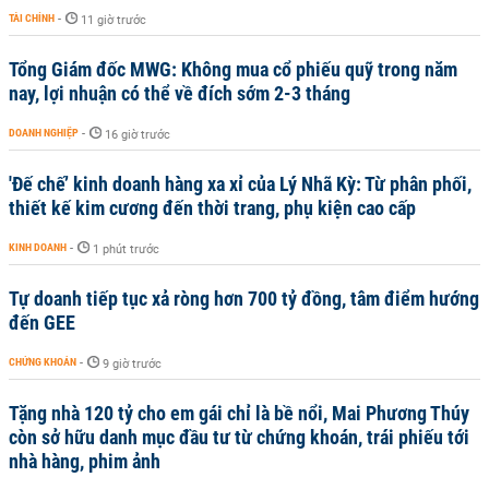
TÀI CHÍNH
-
11 giờ trước
Tổng Giám đốc MWG: Không mua cổ phiếu quỹ trong năm
nay, lợi nhuận có thể về đích sớm 2-3 tháng
DOANH NGHIỆP
-
16 giờ trước
'Đế chế’ kinh doanh hàng xa xỉ của Lý Nhã Kỳ: Từ phân phối,
thiết kế kim cương đến thời trang, phụ kiện cao cấp
KINH DOANH
-
1 phút trước
Tự doanh tiếp tục xả ròng hơn 700 tỷ đồng, tâm điểm hướng
đến GEE
CHỨNG KHOÁN
-
9 giờ trước
Tặng nhà 120 tỷ cho em gái chỉ là bề nổi, Mai Phương Thúy
còn sở hữu danh mục đầu tư từ chứng khoán, trái phiếu tới
nhà hàng, phim ảnh