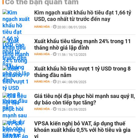
Có thể bạn quan tâm
Kim ngạch xuất khẩu hồ tiêu đạt 1,66 tỷ
USD, cao nhất từ trước đến nay
HÀNG HÓA
-
20:00 | 08/01/2026
Xuất khẩu tiêu tăng mạnh 24% trong 11
tháng nhờ giá lập đỉnh
HÀNG HÓA
-
11:56 | 16/12/2025
Xuất khẩu hồ tiêu vượt 1 tỷ USD trong 8
tháng đầu năm
HÀNG HÓA
-
21:44 | 08/09/2025
Giá tiêu nội địa phục hồi mạnh sau quý II,
dự báo còn tiếp tục tăng?
HÀNG HÓA
-
15:26 | 03/09/2025
VPSA kiến nghị bỏ VAT, áp dụng thuế
khoán xuất khẩu 0,5% với hồ tiêu và gia
vị