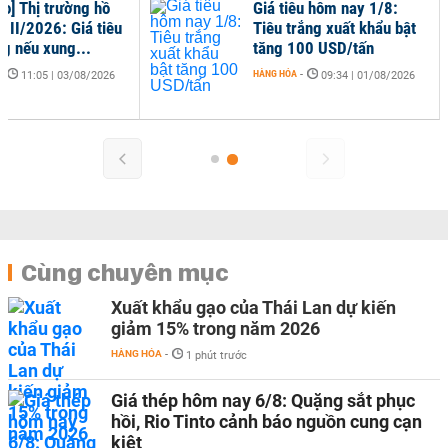
áo] Thị trường hồ
Giá tiêu hôm nay 1/8:
ý II/2026: Giá tiêu
Tiêu trắng xuất khẩu bật
ng nếu xung...
tăng 100 USD/tấn
-
HÀNG HÓA
-
11:05 | 03/08/2026
09:34 | 01/08/2026
Cùng chuyên mục
Xuất khẩu gạo của Thái Lan dự kiến
giảm 15% trong năm 2026
HÀNG HÓA
-
1 phút trước
Giá thép hôm nay 6/8: Quặng sắt phục
hồi, Rio Tinto cảnh báo nguồn cung cạn
kiệt