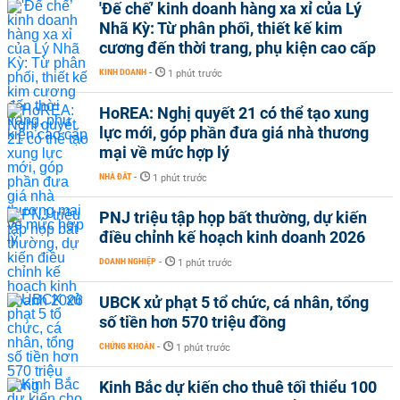
'Đế chế’ kinh doanh hàng xa xỉ của Lý
Nhã Kỳ: Từ phân phối, thiết kế kim
cương đến thời trang, phụ kiện cao cấp
KINH DOANH
-
1 phút trước
HoREA: Nghị quyết 21 có thể tạo xung
lực mới, góp phần đưa giá nhà thương
mại về mức hợp lý
NHÀ ĐẤT
-
1 phút trước
PNJ triệu tập họp bất thường, dự kiến
điều chỉnh kế hoạch kinh doanh 2026
DOANH NGHIỆP
-
1 phút trước
UBCK xử phạt 5 tổ chức, cá nhân, tổng
số tiền hơn 570 triệu đồng
CHỨNG KHOÁN
-
1 phút trước
Kinh Bắc dự kiến cho thuê tối thiểu 100