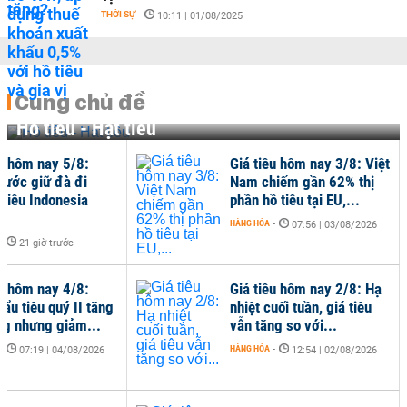
THỜI SỰ
-
10:11 | 01/08/2025
Cùng chủ đề
Hồ tiêu - Hạt tiêu
êu hôm nay 5/8:
Giá tiêu hôm nay 3/8: Việt
nước giữ đà đi
Nam chiếm gần 62% thị
 tiêu Indonesia
phần hồ tiêu tại EU,...
HÀNG HÓA
-
07:56 | 03/08/2026
-
21 giờ trước
êu hôm nay 4/8:
Giá tiêu hôm nay 2/8: Hạ
ẩu tiêu quý II tăng
nhiệt cuối tuần, giá tiêu
ng nhưng giảm...
vẫn tăng so với...
-
HÀNG HÓA
-
07:19 | 04/08/2026
12:54 | 02/08/2026