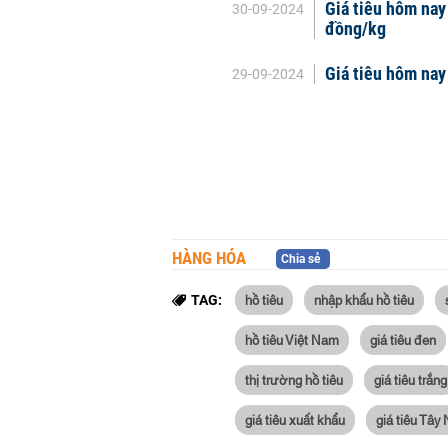
Giá tiêu hôm na
30-09-2024
đồng/kg
Giá tiêu hôm nay
29-09-2024
HÀNG HÓA
Chia sẻ
hồ tiêu
nhập khẩu hồ tiêu
TAG:
hồ tiêu Việt Nam
giá tiêu đen
thị trường hồ tiêu
giá tiêu trắng
giá tiêu xuất khẩu
giá tiêu Tây