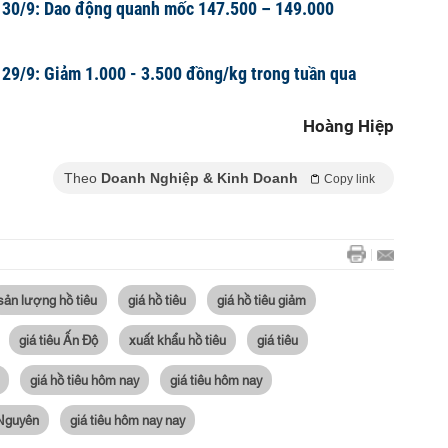
y 30/9: Dao động quanh mốc 147.500 – 149.000
 29/9: Giảm 1.000 - 3.500 đồng/kg trong tuần qua
Hoàng Hiệp
Theo
Doanh Nghiệp & Kinh Doanh
Copy link
sản lượng hồ tiêu
giá hồ tiêu
giá hồ tiêu giảm
giá tiêu Ấn Độ
xuất khẩu hồ tiêu
giá tiêu
giá hồ tiêu hôm nay
giá tiêu hôm nay
 Nguyên
giá tiêu hôm nay nay