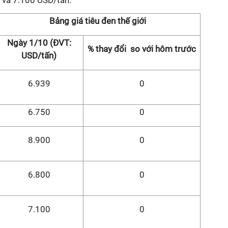
 và 7.100 USD/tấn.
Bảng giá tiêu đen thế giới
Ngày 1/10 (ĐVT:
% thay đổi so với hôm trước
USD/tấn)
6.939
0
6.750
0
8.900
0
6.800
0
7.100
0