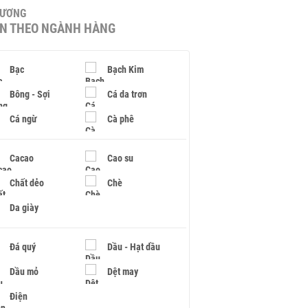
HƯƠNG
IN THEO NGÀNH HÀNG
Bạc
Bạch Kim
Bông - Sợi
Cá da trơn
Cá ngừ
Cà phê
Cacao
Cao su
Chất dẻo
Chè
Da giày
Đá quý
Dầu - Hạt dầu
Dầu mỏ
Dệt may
Điện