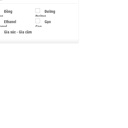
Đồng
Đường
Ethanol
Gạo
Gia súc - Gia cầm
Giấy
Gỗ
Hạt điều
Hồ tiêu - Hạt tiêu
Khí đốt
Kim loại khác
Mắc ca
Muối
Ngũ cốc
Nhựa - Hạt nhựa
Palladium
Phân bón