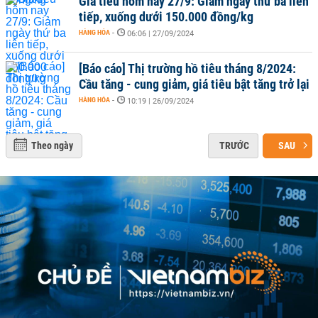
Giá tiêu hôm nay 27/9: Giảm ngày thứ ba liên
tiếp, xuống dưới 150.000 đồng/kg
HÀNG HÓA
-
06:06 | 27/09/2024
[Báo cáo] Thị trường hồ tiêu tháng 8/2024:
Cầu tăng - cung giảm, giá tiêu bật tăng trở lại
HÀNG HÓA
-
10:19 | 26/09/2024
Theo ngày
TRƯỚC
SAU