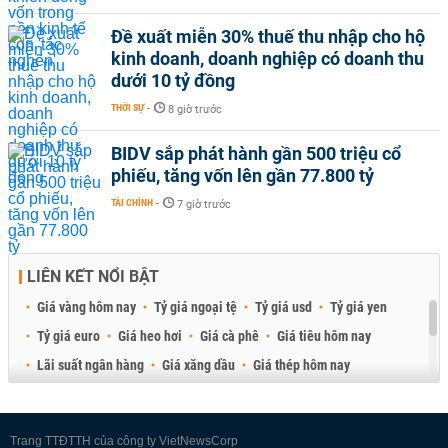
Đề xuất miễn 30% thuế thu nhập cho hộ
kinh doanh, doanh nghiệp có doanh thu
dưới 10 tỷ đồng
THỜI SỰ
-
8 giờ trước
BIDV sắp phát hành gần 500 triệu cổ
phiếu, tăng vốn lên gần 77.800 tỷ
TÀI CHÍNH
-
7 giờ trước
LIÊN KẾT NỔI BẬT
Giá vàng hôm nay
Tỷ giá ngoại tệ
Tỷ giá usd
Tỷ giá yen
Tỷ giá euro
Giá heo hơi
Giá cà phê
Giá tiêu hôm nay
Lãi suất ngân hàng
Giá xăng dầu
Giá thép hôm nay
Giá sầu riêng
Giá thịt heo
Giá gạo
Giá cao su
Best Retail Brokers
Diễn đàn đầu tư Việt Nam 2026
Trang TTĐTTH của công ty VietNewsCorp