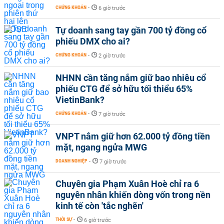
CHỨNG KHOÁN
-
6 giờ trước
Tự doanh sang tay gần 700 tỷ đồng cổ
phiếu DMX cho ai?
CHỨNG KHOÁN
-
2 giờ trước
NHNN cần tăng nắm giữ bao nhiêu cổ
phiếu CTG để sở hữu tối thiểu 65%
VietinBank?
CHỨNG KHOÁN
-
7 giờ trước
VNPT nắm giữ hơn 62.000 tỷ đồng tiền
mặt, ngang ngửa MWG
DOANH NGHIỆP
-
7 giờ trước
Chuyên gia Phạm Xuân Hoè chỉ ra 6
nguyên nhân khiến dòng vốn trong nền
kinh tế còn 'tắc nghẽn'
THỜI SỰ
-
6 giờ trước