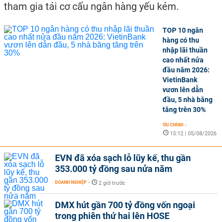
tham gia tái cơ cấu ngân hàng yếu kém.
TOP 10 ngân
hàng có thu
nhập lãi thuần
cao nhất nửa
đầu năm 2026:
VietinBank
vươn lên dẫn
đầu, 5 nhà băng
tăng trên 30%
TÀI CHÍNH
-
15:12 | 05/08/2026
EVN đã xóa sạch lỗ lũy kế, thu gần
353.000 tỷ đồng sau nửa năm
DOANH NGHIỆP
-
2 giờ trước
DMX hút gần 700 tỷ đồng vốn ngoại
trong phiên thứ hai lên HOSE