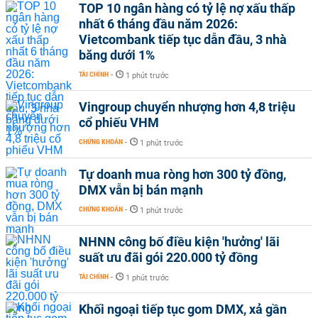
TOP 10 ngân hàng có tỷ lệ nợ xấu thấp
nhất 6 tháng đầu năm 2026:
Vietcombank tiếp tục dẫn đầu, 3 nhà
băng dưới 1%
TÀI CHÍNH
-
1 phút trước
Vingroup chuyển nhượng hơn 4,8 triệu
cổ phiếu VHM
CHỨNG KHOÁN
-
1 phút trước
Tự doanh mua ròng hơn 300 tỷ đồng,
DMX vẫn bị bán mạnh
CHỨNG KHOÁN
-
1 phút trước
NHNN công bố điều kiện 'hưởng' lãi
suất ưu đãi gói 220.000 tỷ đồng
TÀI CHÍNH
-
1 phút trước
Khối ngoại tiếp tục gom DMX, xả gần