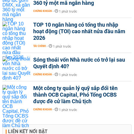
360 tỷ một mã ngân hàng
CHỨNG KHOÁN
-
1 phút trước
TOP 10 ngân hàng có tổng thu nhập
hoạt động (TOI) cao nhất nửa đầu năm
2026
TÀI CHÍNH
-
1 phút trước
Sóng thoái vốn Nhà nước có trở lại sau
Quyết định 40?
CHỨNG KHOÁN
-
1 phút trước
Một công ty quản lý quỹ sắp đổi tên
thành OCB Capital, Phó Tổng OCBS
được đề cử làm Chủ tịch
CHỨNG KHOÁN
-
1 phút trước
LIÊN KẾT NỔI BẬT