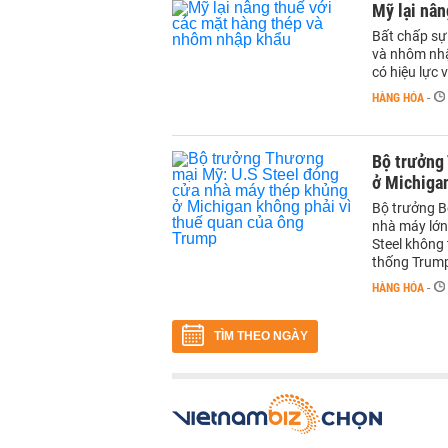
Mỹ lại nân
Bất chấp sự 
và nhôm nhậ
có hiệu lực 
HÀNG HÓA
-
Bộ trưởng
ở Michiga
Bộ trưởng B
nhà máy lớn
Steel không
thống Trump
HÀNG HÓA
-
TÌM THEO NGÀY