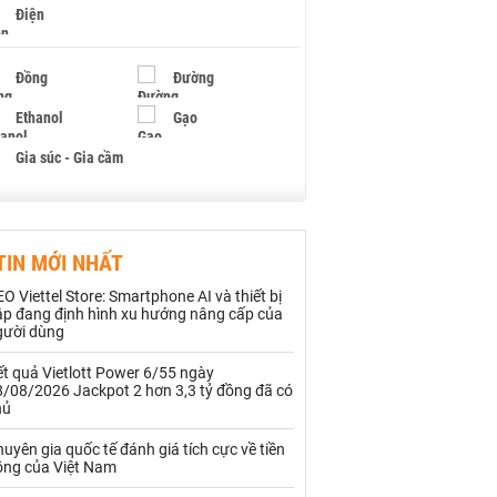
Điện
Đồng
Đường
Ethanol
Gạo
Gia súc - Gia cầm
Giấy
Gỗ
TIN MỚI NHẤT
Hạt điều
Hồ tiêu - Hạt tiêu
O Viettel Store: Smartphone AI và thiết bị
Khí đốt
ập đang định hình xu hướng nâng cấp của
gười dùng
Kim loại khác
Mắc ca
t quả Vietlott Power 6/55 ngày
8/08/2026 Jackpot 2 hơn 3,3 tỷ đồng đã có
Muối
Ngũ cốc
hủ
Nhựa - Hạt nhựa
uyên gia quốc tế đánh giá tích cực về tiền
ồng của Việt Nam