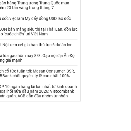
Palladium
Phân bón
gân hàng Trung ương Trung Quốc mua
hêm 20 tấn vàng trong tháng 7
Rau - Củ -Quả
Sắt thép
ú sốc việc làm Mỹ đẩy đồng USD lao dốc
Sữa
ON bán mảng siêu thị tại Thái Lan, dồn lực
o ‘cuộc chiến’ tại Việt Nam
Than
Thức ăn chăn nuôi
 Nội xem xét gia hạn thủ tục 6 dự án lớn
Thủy hải sản khác
Tôm
á lúa gạo hôm nay 8/8: Gạo nội địa Ấn Độ
ăng giá mạnh
Vàng
ch cổ tức tuần tới: Masan Consumer, BSR,
BBank chốt quyền, tỷ lệ cao nhất 100%
VLXD khác
Xăng dầu
P 10 ngân hàng lãi lớn nhất từ kinh doanh
Xi măng - Clynker
goại hối nửa đầu năm 2026: Vietcombank
uán quân, ACB dẫn đầu nhóm tư nhân