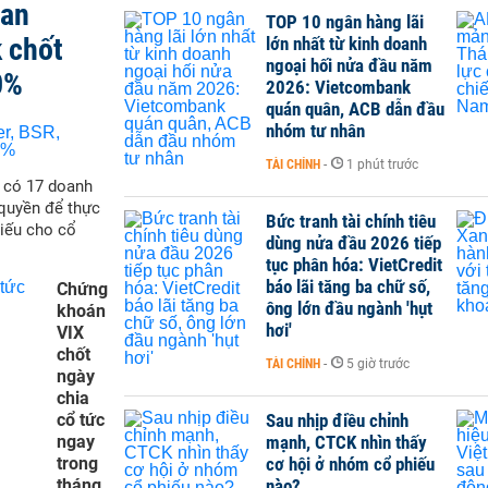
san
TOP 10 ngân hàng lãi
 chốt
lớn nhất từ kinh doanh
ngoại hối nửa đầu năm
0%
2026: Vietcombank
quán quân, ACB dẫn đầu
nhóm tư nhân
TÀI CHÍNH
-
1 phút trước
ẽ có 17 doanh
quyền để thực
Bức tranh tài chính tiêu
hiếu cho cổ
dùng nửa đầu 2026 tiếp
tục phân hóa: VietCredit
báo lãi tăng ba chữ số,
Chứng
ông lớn đầu ngành 'hụt
khoán
hơi'
VIX
chốt
TÀI CHÍNH
-
5 giờ trước
ngày
chia
cổ tức
Sau nhịp điều chỉnh
ngay
mạnh, CTCK nhìn thấy
trong
cơ hội ở nhóm cổ phiếu
tháng
nào?