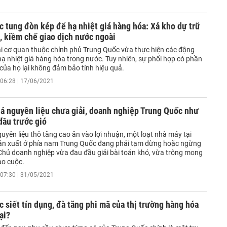
 tung đòn kép để hạ nhiệt giá hàng hóa: Xả kho dự trữ
, kiềm chế giao dịch nước ngoài
ai cơ quan thuộc chính phủ Trung Quốc vừa thực hiện các động
hạ nhiệt giá hàng hóa trong nước. Tuy nhiên, sự phối hợp có phần
của họ lại không đảm bảo tính hiệu quả.
06:28 | 17/06/2021
iá nguyên liệu chưa giải, doanh nghiệp Trung Quốc như
dầu trước gió
guyên liệu thô tăng cao ăn vào lợi nhuận, một loạt nhà máy tại
ản xuất ở phía nam Trung Quốc đang phải tạm dừng hoặc ngừng
Chủ doanh nghiệp vừa đau đầu giải bài toán khó, vừa trông mong
ào cuộc.
07:30 | 31/05/2021
 siết tín dụng, đà tăng phi mã của thị trường hàng hóa
ại?