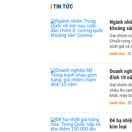
TIN TỨC
Ngành nhô
khoáng sả
Giá nhôm vừ
Chuỗi cung ứ
soát giá cả
HÀNG HÓA
-
Doanh ngh
đỉnh 10 n
Giá nhôm đa
châu Âu cạn
khát, máy b
HÀNG HÓA
-
Để hạ nhiệ
kim loại