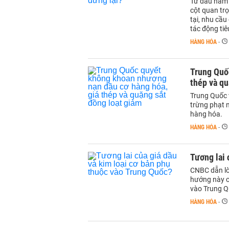
Từ đầu năm 
cột quan tr
tại, nhu cầ
tác động tiê
HÀNG HÓA
-
Trung Quố
thép và qu
Trung Quốc 
trừng phạt n
hàng hóa.
HÀNG HÓA
-
Tương lai 
CNBC dẫn lời
hướng này có
vào Trung Q
HÀNG HÓA
-