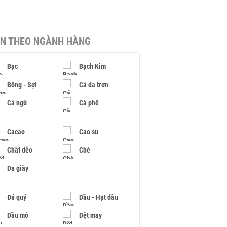
IN THEO NGÀNH HÀNG
Bạc
Bạch Kim
Bông - Sợi
Cá da trơn
Cá ngừ
Cà phê
Cacao
Cao su
Chất dẻo
Chè
Da giày
Đá quý
Dầu - Hạt dầu
Dầu mỏ
Dệt may