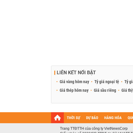
LIÊN KẾT NỔI BẬT
Giá vàng hôm nay
Tỷ giá ngoại tệ
Tỷ gi
Giá thép hôm nay
Giá sầu riêng
Giá thị
THỜI SỰ
DỰ BÁO
HÀNG HÓA
QU
Trang TTĐTTH của công ty VietNewsCorp