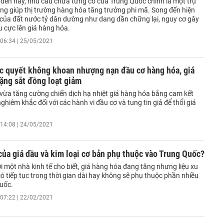
đến nay, nhu cầu chưa từng có của Trung Quốc chính là một trụ
ọng giúp thị trường hàng hóa tăng trưởng phi mã. Song đến hiện
u của đất nước tỷ dân dường như dang dần chững lại, nguy cơ gây
u cực lên giá hàng hóa.
06:34 | 25/05/2021
c quyết không khoan nhượng nạn đầu cơ hàng hóa, giá
ặng sắt đồng loạt giảm
vừa tăng cường chiến dịch hạ nhiệt giá hàng hóa bằng cam kết
ghiêm khắc đối với các hành vi đầu cơ và tung tin giả để thổi giá
14:08 | 24/05/2021
của giá dầu và kim loại cơ bản phụ thuộc vào Trung Quốc?
 một nhà kinh tế cho biết, giá hàng hóa đang tăng nhưng liệu xu
 tiếp tục trong thời gian dài hay không sẽ phụ thuộc phần nhiều
uốc.
07:22 | 22/02/2021