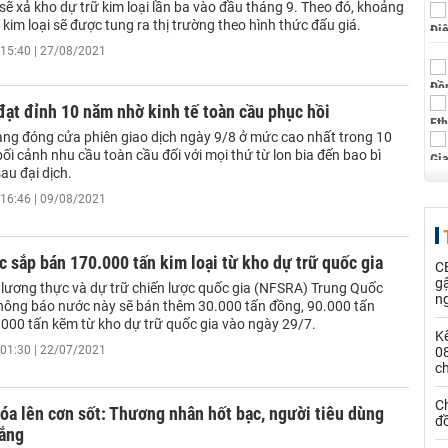
ẽ xả kho dự trữ kim loại lần ba vào đầu tháng 9. Theo đó, khoảng
kim loại sẽ được tung ra thị trường theo hình thức đấu giá.
15:40 | 27/08/2021
ạt đỉnh 10 năm nhờ kinh tế toàn cầu phục hồi
ng đóng cửa phiên giao dịch ngày 9/8 ở mức cao nhất trong 10
ối cảnh nhu cầu toàn cầu đối với mọi thứ từ lon bia đến bao bì
sau đại dịch.
16:46 | 09/08/2021
 sắp bán 170.000 tấn kim loại từ kho dự trữ quốc gia
CE
g
 lương thực và dự trữ chiến lược quốc gia (NFSRA) Trung Quốc
n
hông báo nước này sẽ bán thêm 30.000 tấn đồng, 90.000 tấn
000 tấn kẽm từ kho dự trữ quốc gia vào ngày 29/7.
Kế
01:30 | 22/07/2021
0
c
Ch
óa lên cơn sốt: Thương nhân hốt bạc, người tiêu dùng
đ
đắng