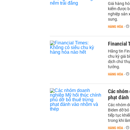
Giá hàng hó
kiếm được bộ
nghiệp sản x
sung.
HÀNG HÓA
-
Financial 
Hãng tin Fin
chu kỳ giá b
dịch chứ th
tưởng.
HÀNG HÓA
-
Các nhóm 
phạt đánh
Các nhóm do
Biden dỡ bỏ 
tiếp tục kh
trong khi là
HÀNG HÓA
-