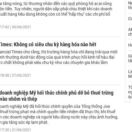
N
a tăng nóng, từ thương nhân đến các quỹ phòng hộ ai ai cũng
t
n tiền. Tuy nhiên, người dân sắp phải chịu thiệt khi các doanh
uất hàng tiêu dùng không còn có thể "hấp thụ" các chi phí bổ
C
17:42 | 30/06/2021
AE
ch
Times: Không có siêu chu kỳ hàng hóa nào hết
Hà
ancial Times cho rằng, thị trường hàng hóa chỉ đang trải qua một
Gi
ình thường dưới tác động của quá trình phục hồi kinh tế hậu đại
t
ực chất không phải siêu chu kỳ như các chuyên gia khác lầm
Lị
18:58 | 27/06/2021
M
TO
doanh nghiệp Mỹ hối thúc chính phủ dỡ bỏ thuế trừng
n
q
 vào nhôm và thép
anh nghiệp Mỹ đã hối thúc chính quyền của Tổng thống Joe
thuế trừng phạt mà chính quyền tiền nhiệm đã thực thi, khi thuế
iến các doanh nghiệp và người tiêu dùng nước này chịu ảnh hưởng,
m gia tăng sức ép lạm phát.
17:30 | 21/06/2021