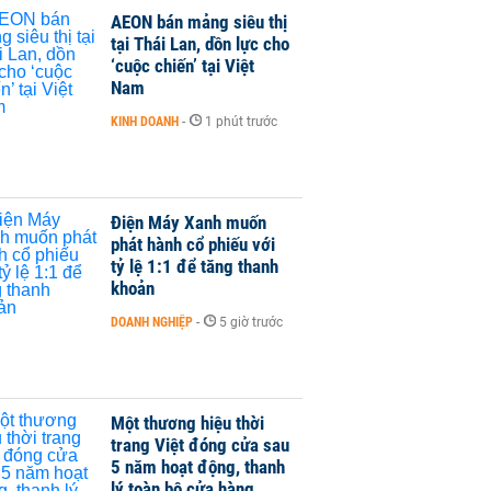
AEON bán mảng siêu thị
tại Thái Lan, dồn lực cho
‘cuộc chiến’ tại Việt
Nam
KINH DOANH
-
1 phút trước
Điện Máy Xanh muốn
phát hành cổ phiếu với
tỷ lệ 1:1 để tăng thanh
khoản
DOANH NGHIỆP
-
5 giờ trước
Một thương hiệu thời
trang Việt đóng cửa sau
5 năm hoạt động, thanh
lý toàn bộ cửa hàng