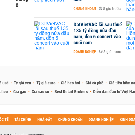
8
CHỨNG KHOÁN
-
5 giờ trước
DatVietVAC lãi sau thuế
135 tỷ đồng nửa đầu
năm, dồn 6 concert vào
cuối năm
DOANH NGHIỆP
-
3 giờ trước
á usd
Tỷ giá yen
Tỷ giá euro
Giá heo hơi
Giá cà phê
Giá tiêu hôm n
t heo
Giá gạo
Giá cao su
Best Retail Brokers
Diễn đàn đầu tư Việt N
ỐC TẾ
TÀI CHÍNH
NHÀ ĐẤT
CHỨNG KHOÁN
DOANH NGHIỆP
KINH DO