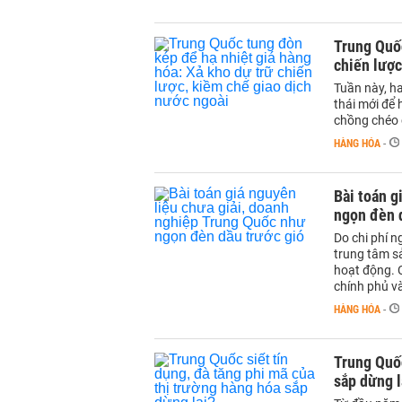
Trung Quốc
chiến lược
Tuần này, h
thái mới để 
chồng chéo 
HÀNG HÓA
-
Bài toán g
ngọn đèn 
Do chi phí n
trung tâm s
hoạt động. 
chính phủ v
HÀNG HÓA
-
Trung Quốc
sắp dừng l