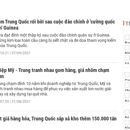
m Trung Quốc rối bời sau cuộc đảo chính ở 'cường quốc
T
n' Guinea
a đạt đỉnh một thập kỷ sau cuộc đảo chính quân sự ở Guinea.
ng kim loại toàn cầu càng bị siết chặt và đe dọa tham vọng kiểm
 của Trung Quốc.
10:21 | 07/09/2021
iệp Mỹ - Trung tranh nhau gom hàng, giá nhôm chạm
ăm
ng chạm đỉnh 10 năm khi doanh nghiệp từ Trung Quốc, Mỹ và
h tranh nhau mua hàng để phục vụ việc sản xuất lon nước giải
ay và xây dựng tại quê nhà.
07:35 | 31/08/2021
t giá hàng hóa, Trung Quốc sắp xả kho thêm 150.000 tấn