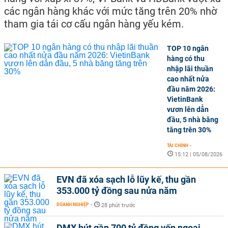
các ngân hàng khác với mức tăng trên 20% nhờ
tham gia tái cơ cấu ngân hàng yếu kém.
TOP 10 ngân
hàng có thu
nhập lãi thuần
cao nhất nửa
đầu năm 2026:
VietinBank
vươn lên dẫn
đầu, 5 nhà băng
tăng trên 30%
TÀI CHÍNH
-
15:12 | 05/08/2026
EVN đã xóa sạch lỗ lũy kế, thu gần
353.000 tỷ đồng sau nửa năm
DOANH NGHIỆP
-
28 phút trước
DMX hút gần 700 tỷ đồng vốn ngoại