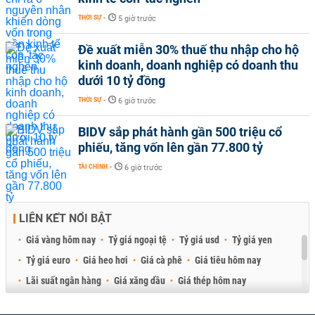
THỜI SỰ
-
5 giờ trước
Đề xuất miễn 30% thuế thu nhập cho hộ
kinh doanh, doanh nghiệp có doanh thu
dưới 10 tỷ đồng
THỜI SỰ
-
6 giờ trước
BIDV sắp phát hành gần 500 triệu cổ
phiếu, tăng vốn lên gần 77.800 tỷ
TÀI CHÍNH
-
6 giờ trước
LIÊN KẾT NỔI BẬT
Giá vàng hôm nay
Tỷ giá ngoại tệ
Tỷ giá usd
Tỷ giá yen
Tỷ giá euro
Giá heo hơi
Giá cà phê
Giá tiêu hôm nay
Lãi suất ngân hàng
Giá xăng dầu
Giá thép hôm nay
Giá sầu riêng
Giá thịt heo
Giá gạo
Giá cao su