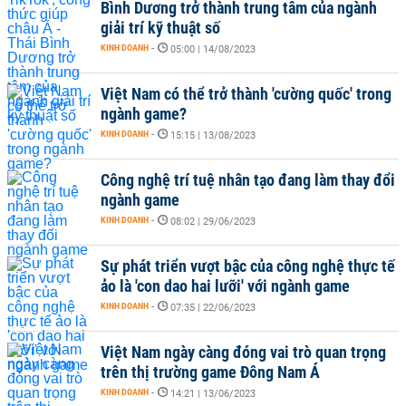
Bình Dương trở thành trung tâm của ngành
giải trí kỹ thuật số
KINH DOANH
-
05:00 | 14/08/2023
Việt Nam có thể trở thành 'cường quốc' trong
ngành game?
KINH DOANH
-
15:15 | 13/08/2023
Công nghệ trí tuệ nhân tạo đang làm thay đổi
ngành game
KINH DOANH
-
08:02 | 29/06/2023
Sự phát triển vượt bậc của công nghệ thực tế
ảo là 'con dao hai lưỡi' với ngành game
KINH DOANH
-
07:35 | 22/06/2023
Việt Nam ngày càng đóng vai trò quan trọng
trên thị trường game Đông Nam Á
KINH DOANH
-
14:21 | 13/06/2023