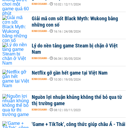
KINH DOANH
-
10:02 | 12/11/2024
Giải mã cơn sốt Black Myth: Wukong bằng
những con số
KINH DOANH
-
16:16 | 24/08/2024
Lý do nền tảng game Steam bị chặn ở Việt
Nam
KINH DOANH
-
06:34 | 30/05/2024
Netflix gỡ gần hết game tại Việt Nam
KINH DOANH
-
10:30 | 19/05/2024
Nguồn lợi nhuận khủng không thể bỏ qua từ
thị trường game
KINH DOANH
-
08:12 | 03/11/2023
'Game + TikTok', công thức giúp châu Á - Thái