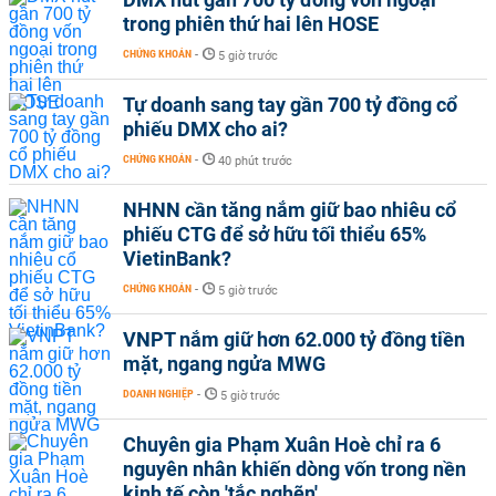
trong phiên thứ hai lên HOSE
CHỨNG KHOÁN
-
5 giờ trước
Tự doanh sang tay gần 700 tỷ đồng cổ
phiếu DMX cho ai?
CHỨNG KHOÁN
-
40 phút trước
NHNN cần tăng nắm giữ bao nhiêu cổ
phiếu CTG để sở hữu tối thiểu 65%
VietinBank?
CHỨNG KHOÁN
-
5 giờ trước
VNPT nắm giữ hơn 62.000 tỷ đồng tiền
mặt, ngang ngửa MWG
DOANH NGHIỆP
-
5 giờ trước
Chuyên gia Phạm Xuân Hoè chỉ ra 6
nguyên nhân khiến dòng vốn trong nền
kinh tế còn 'tắc nghẽn'