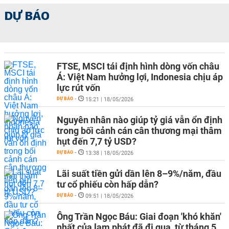
DỰ BÁO
FTSE, MSCI tái định hình dòng vốn châu
Á: Việt Nam hưởng lợi, Indonesia chịu áp
lực rút vốn
DỰ BÁO
-
15:21 | 18/05/2026
Nguyên nhân nào giúp tỷ giá vẫn ổn định
trong bối cảnh cán cân thương mại thâm
hụt đến 7,7 tỷ USD?
DỰ BÁO
-
13:38 | 18/05/2026
Lãi suất tiền gửi dần lên 8–9%/năm, đầu
tư cổ phiếu còn hấp dẫn?
DỰ BÁO
-
09:51 | 18/05/2026
Ông Trần Ngọc Báu: Giai đoạn 'khó khăn'
nhất của lạm phát đã đi qua, từ tháng 5