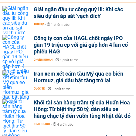
Giải ngân đầu tư công quý III: Khi các
siêu dự án áp sát 'vạch đích'
THỜI SỰ
-
1 phút trước
Công ty con của HAGL chốt ngày IPO
gần 19 triệu cp với giá gấp hơn 4 lần cổ
phiếu HAG
CHỨNG KHOÁN
-
1 phút trước
Iran xem xét cấm tàu Mỹ qua eo biển
Hormuz, giá dầu bật tăng trở lại
QUỐC TẾ
-
1 phút trước
Khối tài sản hàng trăm tỷ của Huấn Hoa
Hồng: Từ biệt thự 50 tỷ, dàn siêu xe
hàng chục tỷ đến vườn tùng Nhật đắt đỏ
KINH DOANH
-
4 giờ trước