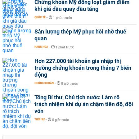
Chứng khoán Mỹ đồng loạt giảm điểm
khi giá dầu quay đầu tăng
QUỐC TẾ
-
1 phút trước
Sản lượng thép Mỹ phục hồi nhờ thuế
quan
HÀNG HÓA
-
1 phút trước
Hơn 227.000 tài khoản gia nhập thị
trường chứng khoán trong tháng 7 biến
động
CHỨNG KHOÁN
-
8 giờ trước
Tổng Bí thư, Chủ tịch nước: Làm rõ
trách nhiệm khi dự án chậm tiến độ, đội
vốn
THỜI SỰ
-
5 giờ trước