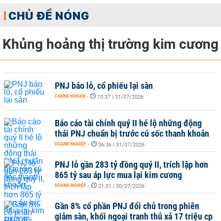
CHỦ ĐỀ NÓNG
Khủng hoảng thị trường kim cương
PNJ báo lỗ, cổ phiếu lại sàn
CHỨNG KHOÁN
-
10:37 | 31/07/2026
Báo cáo tài chính quý II hé lộ những động
thái PNJ chuẩn bị trước cú sốc thanh khoản
DOANH NGHIỆP
-
06:36 | 31/07/2026
PNJ lỗ gần 283 tỷ đồng quý II, trích lập hơn
865 tỷ sau áp lực mua lại kim cương
DOANH NGHIỆP
-
21:01 | 30/07/2026
Gần 8% cổ phần PNJ đổi chủ trong phiên
giảm sàn, khối ngoại tranh thủ xả 17 triệu cp