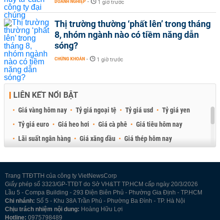
DOANH NGHIỆP
-
1 giờ trước
Thị trường thường ‘phất lên’ trong tháng
8, nhóm ngành nào có tiềm năng dẫn
sóng?
CHỨNG KHOÁN
-
1 giờ trước
LIÊN KẾT NỔI BẬT
Giá vàng hôm nay
Tỷ giá ngoại tệ
Tỷ giá usd
Tỷ giá yen
Tỷ giá euro
Giá heo hơi
Giá cà phê
Giá tiêu hôm nay
Lãi suất ngân hàng
Giá xăng dầu
Giá thép hôm nay
Giá sầu riêng
Giá thịt heo
Giá gạo
Giá cao su
Best Retail Brokers
Diễn đàn đầu tư Việt Nam 2026
Trang TTĐTTH của công ty VietNewsCorp
Giấy phép số 3323/GP-TTĐT do Sở VH&TT TP.HCM cấp ngày 20/3/2026
Lầu 5 - Compa Building - 293 Điện Biên Phủ - Phường Gia Định - TP.HCM
Chi nhánh:
Số 5 - Khu 38A Trần Phú - Phường Ba Đình - TP. Hà Nội
Chịu trách nhiệm nội dung:
Hoàng Hữu Lợi
Hotline:
0975798489