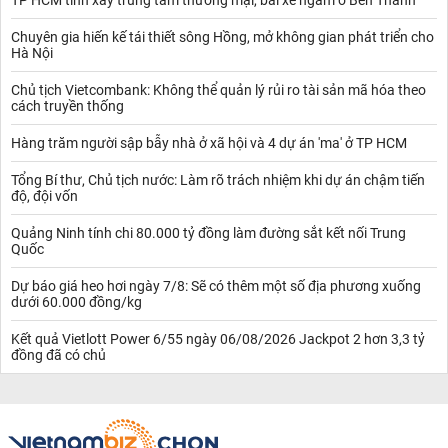
TP HCM tính xây trung tâm thương mại, bãi xe ngầm ở Bến Thành
Chuyên gia hiến kế tái thiết sông Hồng, mở không gian phát triển cho
Hà Nội
Chủ tịch Vietcombank: Không thể quản lý rủi ro tài sản mã hóa theo
cách truyền thống
Hàng trăm người sập bẫy nhà ở xã hội và 4 dự án 'ma' ở TP HCM
Tổng Bí thư, Chủ tịch nước: Làm rõ trách nhiệm khi dự án chậm tiến
độ, đội vốn
Quảng Ninh tính chi 80.000 tỷ đồng làm đường sắt kết nối Trung
Quốc
Dự báo giá heo hơi ngày 7/8: Sẽ có thêm một số địa phương xuống
dưới 60.000 đồng/kg
Kết quả Vietlott Power 6/55 ngày 06/08/2026 Jackpot 2 hơn 3,3 tỷ
đồng đã có chủ