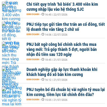
Chi tiết quy trình ‘hô biến’ 3.400 viên kim
cương nhập lậu vào hệ thống SJC
KINH DOANH
-
16:45 | 22/07/2026
PNJ tiếp tục gửi tâm thư trấn an cổ đông, tiết
lộ doanh thu vẫn tăng 2 chữ số
KINH DOANH
-
14:06 | 22/07/2026
PNJ bất ngờ công bố chính sách thu mua
vàng mới: Trả góp thành 5 đợt, người bán
nhận đủ tiền sau 120 ngày
KINH DOANH
-
18:45 | 21/07/2026
Doanh nghiệp gặp áp lực thanh khoản khi
khách hàng đổ xô bán kim cương
KINH DOANH
-
16:12 | 21/07/2026
PNJ tuyên bố đã chuẩn bị vài nghìn tỷ mua lại
kim cương, tiềm lực tài chính đến đâu?
KINH DOANH
-
15:05 | 21/07/2026