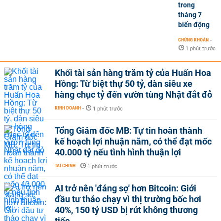
trong
tháng 7
biến động
CHỨNG KHOÁN
-
1 phút trước
Khối tài sản hàng trăm tỷ của Huấn Hoa
Hồng: Từ biệt thự 50 tỷ, dàn siêu xe
hàng chục tỷ đến vườn tùng Nhật đắt đỏ
KINH DOANH
-
1 phút trước
Tổng Giám đốc MB: Tự tin hoàn thành
kế hoạch lợi nhuận năm, có thể đạt mốc
40.000 tỷ nếu tình hình thuận lợi
TÀI CHÍNH
-
1 phút trước
AI trở nên 'đáng sợ' hơn Bitcoin: Giới
đầu tư tháo chạy vì thị trường bốc hơi
40%, 150 tỷ USD bị rút không thương
tiếc