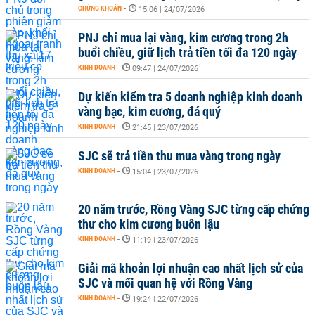
CHỨNG KHOÁN
-
15:06 | 24/07/2026
PNJ chỉ mua lại vàng, kim cương trong 2h
buổi chiều, giữ lịch trả tiền tối đa 120 ngày
KINH DOANH
-
09:47 | 24/07/2026
Dự kiến kiểm tra 5 doanh nghiệp kinh doanh
vàng bạc, kim cương, đá quý
KINH DOANH
-
21:45 | 23/07/2026
SJC sẽ trả tiền thu mua vàng trong ngày
KINH DOANH
-
15:04 | 23/07/2026
20 năm trước, Rồng Vàng SJC từng cấp chứng
thư cho kim cương buôn lậu
KINH DOANH
-
11:19 | 23/07/2026
Giải mã khoản lợi nhuận cao nhất lịch sử của
SJC và mối quan hệ với Rồng Vàng
KINH DOANH
-
19:24 | 22/07/2026