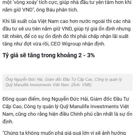
một 'vòng xoáy' tích cực, giúp nhà đầu tư yên tâm hơn khi
nắm giữ VND", ông Báu phân tích.
Khi lãi suất của Việt Nam cao hơn nước ngoài thì các nhà
đầu tư sẽ ưu tiên nắm giữ VND, giúp tỷ giá ổn định nhưng
tất nhiên, để có sự ổn định đó thì phải chấp nhận lãi suất
tăng như đợt vừa rồi, CEO Wigroup nhận định.
Tỷ giá sẽ tăng trong khoảng 2 - 3%
Ông Nguyễn Đức Hải, Giám đốc Đầu Tư Cấp Cao, Công ty quản lý
Quỹ Manulife Investments Việt Nam. (Ảnh:
VNB)
.
Đồng quan điểm, ông Nguyễn Đức Hải, Giám đốc Đầu Tư
Cấp Cao, Công ty quản lý Quỹ Manulife Investments Việt
Nam, cũng cho rằng hiện điều Chính phủ cần nhất là sự ổn
định.
"Chúng ta không muốn phá giá quá lớn vì sẽ ảnh hưởng