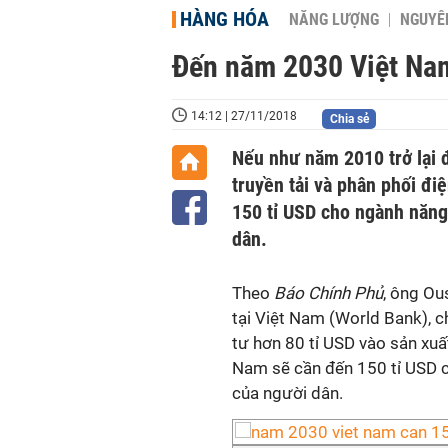
HÀNG HÓA
NĂNG LƯỢNG
NGUYÊN
Đến năm 2030 Việt Nam
14:12 | 27/11/2018
Chia sẻ
Nếu như năm 2010 trở lại đ
truyền tải và phân phối đ
150 tỉ USD cho ngành năng
dân.
Theo
Báo Chính Phủ
, ông Ou
tại Việt Nam (World Bank), c
tư hơn 80 tỉ USD vào sản xuất
Nam sẽ cần đến 150 tỉ USD 
của người dân.