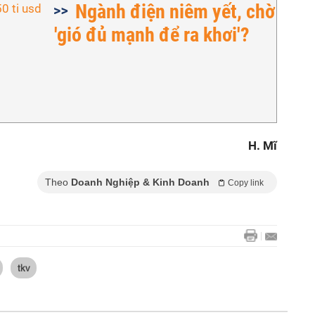
Ngành điện niêm yết, chờ
'gió đủ mạnh để ra khơi'?
H. Mĩ
Theo
Doanh Nghiệp & Kinh Doanh
Copy link
tkv