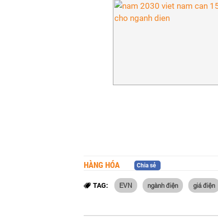
HÀNG HÓA
Chia sẻ
EVN
ngành điện
giá điện
TAG: