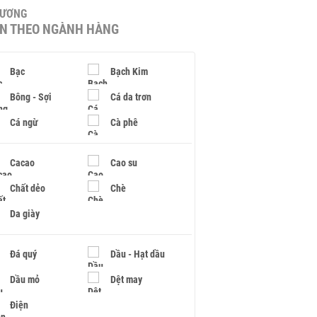
HƯƠNG
IN THEO NGÀNH HÀNG
Bạc
Bạch Kim
Bông - Sợi
Cá da trơn
Cá ngừ
Cà phê
Cacao
Cao su
Chất dẻo
Chè
Da giày
Đá quý
Dầu - Hạt dầu
Dầu mỏ
Dệt may
Điện