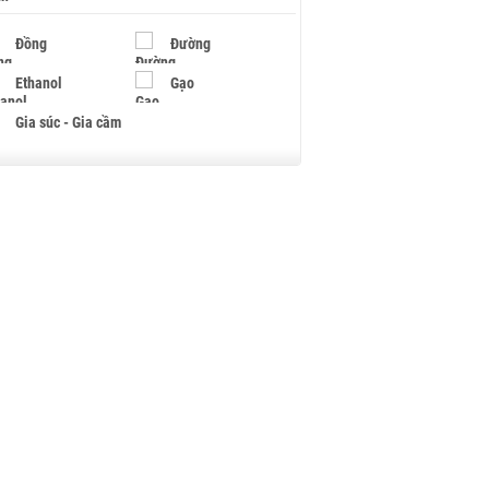
Đồng
Đường
Ethanol
Gạo
Gia súc - Gia cầm
Giấy
Gỗ
Hạt điều
Hồ tiêu - Hạt tiêu
Khí đốt
Kim loại khác
Mắc ca
Muối
Ngũ cốc
Nhựa - Hạt nhựa
Palladium
Phân bón