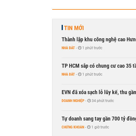
TIN MỚI
Thành lập khu công nghệ cao Hưn
NHÀ ĐẤT
-
1 phút trước
TP HCM sắp có chung cư cao 35 tầ
NHÀ ĐẤT
-
1 phút trước
EVN đã xóa sạch lỗ lũy kế, thu g
DOANH NGHIỆP
-
34 phút trước
Tự doanh sang tay gần 700 tỷ đồn
CHỨNG KHOÁN
-
1 giờ trước