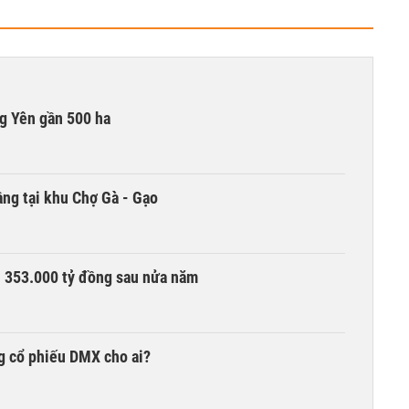
g Yên gần 500 ha
ng tại khu Chợ Gà - Gạo
ần 353.000 tỷ đồng sau nửa năm
g cổ phiếu DMX cho ai?