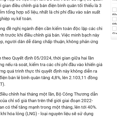
i gian điều chỉnh giá bán điện bình quân tối thiểu là 3
ểm tổng hợp số liệu, nhất là chi phí đầu vào sản xuất
ghiệp vụ kế toán.
ng đề nghị ngành điện cần kiểm toán độc lập các chi
anh trước khi điều chỉnh giá bán. Việc minh bạch này
iệp, người dân dễ dàng chấp thuận, không phản ứng
n theo Quyết định 05/2024, thời gian giữa hai lần
ng nếu rà soát, kiểm tra các chi phí đầu vào khiến giá
ng quá trình thực thi quyết định này không diễn ra
điện bán lẻ bình quân tăng 4,8%, lên 2.103,11 đồng
T).
an điều chỉnh hai tháng một lần, Bộ Công Thương dẫn
của chỉ số giá than trên thế giới giai đoạn 2022-
han có thể tăng mạnh trong một tháng, lên tới 40%.
 khí hóa lỏng (LNG) - loại nguyên liệu sẽ sử dụng