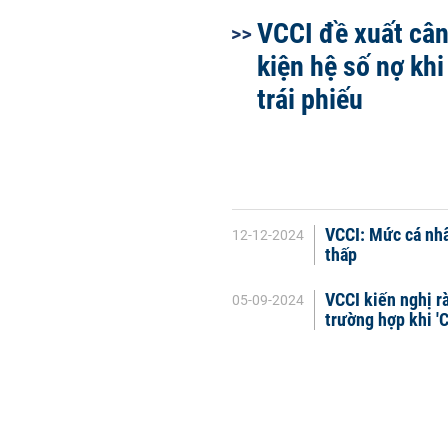
VCCI đề xuất cân
kiện hệ số nợ kh
trái phiếu
VCCI: Mức cá nhâ
12-12-2024
thấp
VCCI kiến nghị r
05-09-2024
trường hợp khi 'C