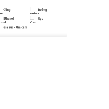
Đồng
Đường
Ethanol
Gạo
Gia súc - Gia cầm
Giấy
Gỗ
Hạt điều
Hồ tiêu - Hạt tiêu
Khí đốt
Kim loại khác
Mắc ca
Muối
Ngũ cốc
Nhựa - Hạt nhựa
Palladium
Phân bón