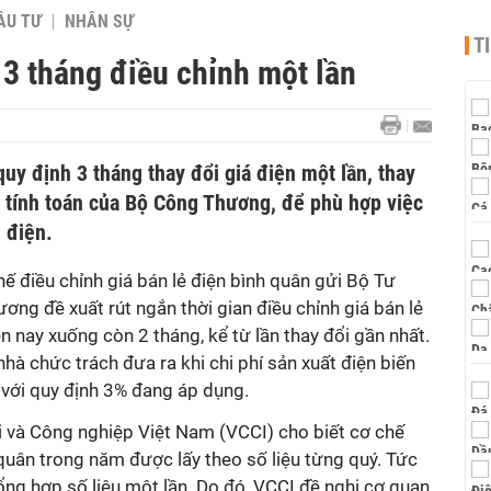
ẦU TƯ
NHÂN SỰ
T
 3 tháng điều chỉnh một lần
quy định 3 tháng thay đổi giá điện một lần, thay
o tính toán của Bộ Công Thương, để phù hợp việc
 điện.
hế điều chỉnh giá bán lẻ điện bình quân gửi Bộ Tư
ng đề xuất rút ngắn thời gian điều chỉnh giá bán lẻ
n nay xuống còn 2 tháng, kể từ lần thay đổi gần nhất.
hà chức trách đưa ra khi chi phí sản xuất điện biến
 với quy định 3% đang áp dụng.
 và Công nghiệp Việt Nam (VCCI) cho biết cơ chế
 quân trong năm được lấy theo số liệu từng quý. Tức
ổng hợp số liệu một lần. Do đó, VCCI đề nghị cơ quan