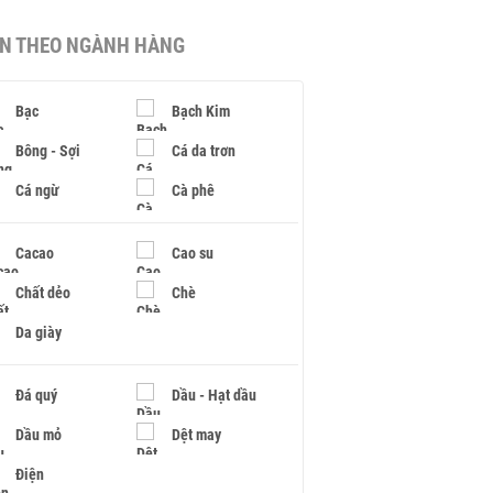
IN THEO NGÀNH HÀNG
Bạc
Bạch Kim
Bông - Sợi
Cá da trơn
Cá ngừ
Cà phê
Cacao
Cao su
Chất dẻo
Chè
Da giày
Đá quý
Dầu - Hạt dầu
Dầu mỏ
Dệt may
Điện