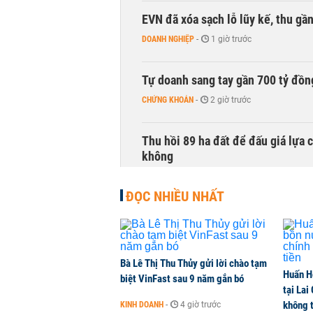
EVN đã xóa sạch lỗ lũy kế, thu g
DOANH NGHIỆP
-
1 giờ trước
Tự doanh sang tay gần 700 tỷ đồn
CHỨNG KHOÁN
-
2 giờ trước
Thu hồi 89 ha đất để đấu giá lựa 
không
NHÀ ĐẤT
-
2 giờ trước
ĐỌC NHIỀU NHẤT
Dòng tiền ngoại bất ngờ trở lại T
CHỨNG KHOÁN
-
2 giờ trước
Bà Lê Thị Thu Thủy gửi lời chào tạm
Huấn H
Kiến nghị đưa người bán hàng onl
biệt VinFast sau 9 năm gắn bó
tại Lai
THỜI SỰ
-
2 giờ trước
không t
KINH DOANH
-
4 giờ trước