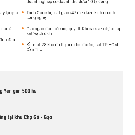
doanh nghiệp có doanh thu dưới 10 tỷ đồng
ây lại qua
Trình Quốc hội cắt giảm 47 điều kiện kinh doanh
công nghệ
u năm?
Giải ngân đầu tư công quý III: Khi các siêu dự án áp
sát 'vạch đích'
lãnh đạo
Đề xuất 28 khu đô thị nén dọc đường sắt TP HCM -
Cần Thơ
g Yên gần 500 ha
ng tại khu Chợ Gà - Gạo