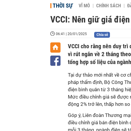
THỜI SỰ
VĨ MÔ
CHÍNH SÁCH
Đ
VCCI: Nên giữ giá điện
06:41 | 20/01/2025
Chia sẻ
VCCI cho rằng nên duy trì 
vì rút ngắn về 2 tháng the
tổng hợp số liệu của ngành
Tại dự thảo mới nhất về cơ c
pháp thẩm định, Bộ Công Thươ
điện bình quân từ 3 tháng hiệ
Mức điều chỉnh giá sẽ được n
động 2% trở lên, thấp hơn so
Góp ý, Liên đoàn Thương mại
điều chỉnh giá bán điện bình
mỗi 3 tháng, ngành điện sẽ t