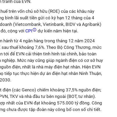
h tranh của EVN.
u thuế trên vốn chủ sở hữu (ROE) của các khâu này
 bình lãi suất tiền gửi có kỳ hạn 12 tháng của 4
doanh (Vietcombank, Vietinbank, BIDV và Agribank)
 đó, cộng với
CPI
dự kiến năm hiện tại.
iện hành từ 4 ngân hàng trong tháng 12 năm 2024
 sau thuế khoảng 7,6%. Theo Bộ Công Thương, mức
n tới để EVN cải thiện tình hình tài chính, bảo toàn
h nghiệp. Mức này cũng giúp ngành điện có cơ sở huy
nguồn điện, nhất là nhà máy điện hạt nhân. Hiện EVN
ọ tiếp tục thực hiện dự án điện hạt nhân Ninh Thuận,
 2030.
t điện (các Genco) chiếm khoảng 37,5% nguồn điện;
PVN, TKV và nhà đầu tư bên ngoài (BOT, tư nhân).
hợp nhất của EVN đạt khoảng 575.000 tỷ đồng. Công
ưng chưa được tập đoàn này công bố con số chi tiết.