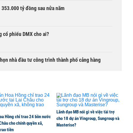
ần 353.000 tỷ đồng sau nửa năm
g cổ phiếu DMX cho ai?
chọn nhà đầu tư công trình thành phố cảng hàng
TCK, ai đã mua vào?
Lãnh đạo MB nói gì về việc tài trợ
oa Hồng chỉ trao 24 bồn nước
ine, lao động công trình đóng BHXH bắt buộc
cho 18 dự án Vingroup, Sungroup và
 Châu cho chính quyền xã,
Masterise?
rao tiền