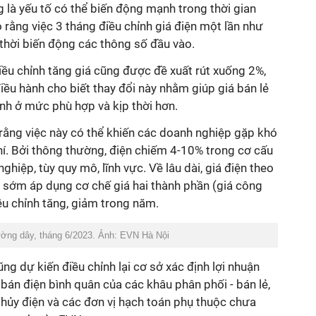
ũng là yếu tố có thể biến động mạnh trong thời gian
 rằng việc 3 tháng điều chỉnh giá điện một lần như
thời biến động các thông số đầu vào.
iều chỉnh tăng giá cũng được đề xuất rút xuống 2%,
điều hành cho biết thay đổi này nhằm giúp giá bán lẻ
nh ở mức phù hợp và kịp thời hơn.
o rằng việc này có thể khiến các doanh nghiệp gặp khó
phí. Bởi thông thường, điện chiếm 4-10% trong cơ cấu
hiệp, tùy quy mô, lĩnh vực. Về lâu dài, giá điện theo
n sớm áp dụng cơ chế giá hai thành phần (giá công
iều chỉnh tăng, giảm trong năm.
ờng dây, tháng 6/2023. Ảnh: EVN Hà Nội
g dự kiến điều chỉnh lại cơ sở xác định lợi nhuận
 bán điện bình quân của các khâu phân phối - bán lẻ,
 thủy điện và các đơn vị hạch toán phụ thuộc chưa