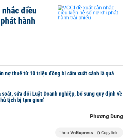
 nhắc điều
i phát hành
n nợ thuế từ 10 triệu đồng bị cấm xuất cảnh là quá
à soát, sửa đổi Luật Doanh nghiệp, bổ sung quy định về
hủ tịch bị tạm giam'
Phương Dung
Theo
VnExpress
Copy link