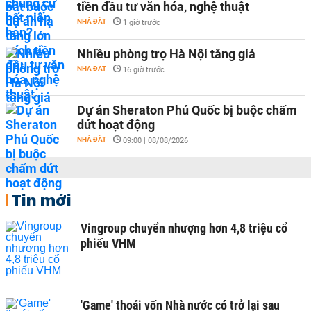
tiền đầu tư văn hóa, nghệ thuật
NHÀ ĐẤT
-
1 giờ trước
Nhiều phòng trọ Hà Nội tăng giá
NHÀ ĐẤT
-
16 giờ trước
Dự án Sheraton Phú Quốc bị buộc chấm
dứt hoạt động
NHÀ ĐẤT
-
09:00 | 08/08/2026
Tin mới
Vingroup chuyển nhượng hơn 4,8 triệu cổ
phiếu VHM
'Game' thoái vốn Nhà nước có trở lại sau