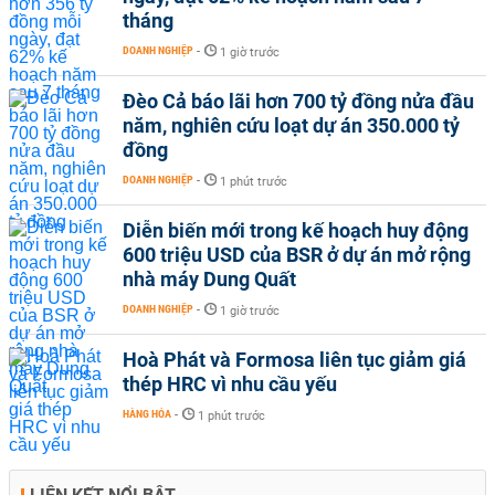
tháng
DOANH NGHIỆP
-
1 giờ trước
Đèo Cả báo lãi hơn 700 tỷ đồng nửa đầu
năm, nghiên cứu loạt dự án 350.000 tỷ
đồng
DOANH NGHIỆP
-
1 phút trước
Diễn biến mới trong kế hoạch huy động
600 triệu USD của BSR ở dự án mở rộng
nhà máy Dung Quất
DOANH NGHIỆP
-
1 giờ trước
Hoà Phát và Formosa liên tục giảm giá
thép HRC vì nhu cầu yếu
HÀNG HÓA
-
1 phút trước