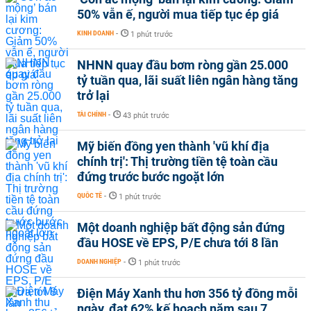
50% vẫn ế, người mua tiếp tục ép giá
KINH DOANH
-
1 phút trước
NHNN quay đầu bơm ròng gần 25.000
tỷ tuần qua, lãi suất liên ngân hàng tăng
trở lại
TÀI CHÍNH
-
43 phút trước
Mỹ biến đồng yen thành 'vũ khí địa
chính trị': Thị trường tiền tệ toàn cầu
đứng trước bước ngoặt lớn
QUỐC TẾ
-
1 phút trước
Một doanh nghiệp bất động sản đứng
đầu HOSE về EPS, P/E chưa tới 8 lần
DOANH NGHIỆP
-
1 phút trước
Điện Máy Xanh thu hơn 356 tỷ đồng mỗi
ngày, đạt 62% kế hoạch năm sau 7