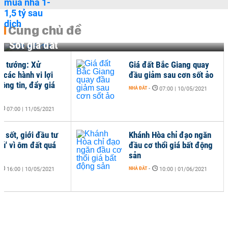
Cùng chủ đề
Sốt giá đất
ủ tướng: Xử
Giá đất Bắc Giang quay
 các hành vi lợi
đầu giảm sau cơn sốt ảo
hông tin, đẩy giá
NHÀ ĐẤT
-
07:00 | 10/05/2021
07:00 | 11/05/2021
 sốt, giới đầu tư
Khánh Hòa chỉ đạo ngăn
gủ' vì ôm đất quá
đầu cơ thổi giá bất động
sản
NHÀ ĐẤT
-
16:00 | 10/05/2021
10:00 | 01/06/2021