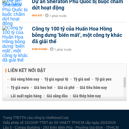
Dự án Sheraton Phú Quốc bị buộc chấm
dứt hoạt động
NHÀ ĐẤT
-
1 phút trước
Công ty 100 tỷ của Huấn Hoa Hồng
bỗng dưng ‘biến mất’, một công ty khác
đã giải thể
KINH DOANH
-
1 phút trước
LIÊN KẾT NỔI BẬT
Giá vàng hôm nay
Tỷ giá ngoại tệ
Tỷ giá usd
Tỷ giá yen
Tỷ giá euro
Giá heo hơi
Giá cà phê
Giá tiêu hôm nay
Lãi suất ngân hàng
Giá xăng dầu
Giá thép hôm nay
Giá sầu riêng
Giá thịt heo
Giá gạo
Giá cao su
Best Retail Brokers
Diễn đàn đầu tư Việt Nam 2026
Trang TTĐTTH của công ty VietNewsCorp
Giấy phép số 3323/GP-TTĐT do Sở VH&TT TP.HCM cấp ngày 20/3/2026
Lầu 5 - Compa Building - 293 Điện Biên Phủ - Phường Gia Định - TP.HCM