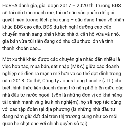
HoREA đánh giá, giai đoạn 2017 – 2020 thị trường BĐS
sẽ tái cấu trúc mạnh mẽ, tái cơ cấu sản phẩm để giải
quyết hiện tượng lệch pha cung – cầu đang thiên về phân
khúc BĐS cao cấp, BĐS du lịch nghỉ dưỡng cao cấp,
chuyển mạnh sang phân khúc nhà ở, căn hộ vừa và nhỏ,
giá bán vừa túi tiền đang có nhu cầu thực lớn và tính
thanh khoản cao...
Một xu thế khác được các chuyên gia nhắc đến nhiều là
việc hợp tác, mua bán, sát nhập (M&A) giữa các doanh
nghiệp sẽ diễn ra mạnh mẽ hơn và có thể đạt đỉnh trong
năm 2018. Cụ thể, Công ty Jones Lang Lasalle (JLL) cho
biết, hình thức liên doanh đang trở nên phổ biến giữa các
nhà đầu tư nước ngoài (vốn là những đơn vị có khả năng
tài chính mạnh và giàu kinh nghiệm), họ sẽ hợp tác cùng
với các tập đoàn tại địa phương (là những nhà đầu tư
đang nắm giữ đất đai trên thị trường cũng như có mối
quan hệ chặt chẽ với chính quyền sở tại).