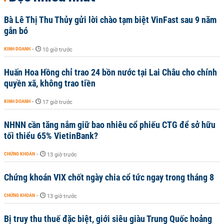
Bà Lê Thị Thu Thủy gửi lời chào tạm biệt VinFast sau 9 năm
gắn bó
KINH DOANH
-
10 giờ trước
Huấn Hoa Hồng chỉ trao 24 bồn nước tại Lai Châu cho chính
quyền xã, không trao tiền
KINH DOANH
-
17 giờ trước
NHNN cần tăng nắm giữ bao nhiêu cổ phiếu CTG để sở hữu
tối thiểu 65% VietinBank?
CHỨNG KHOÁN
-
13 giờ trước
Chứng khoán VIX chốt ngày chia cổ tức ngay trong tháng 8
CHỨNG KHOÁN
-
13 giờ trước
Bị truy thu thuế đặc biệt, giới siêu giàu Trung Quốc hoảng