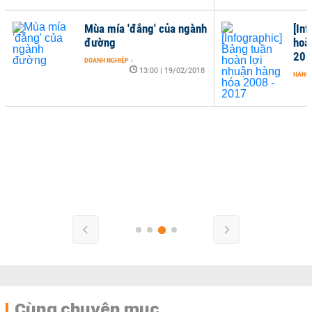
Mùa mía 'đắng' của ngành
[In
đường
hoà
200
DOANH NGHIỆP
-
13:00 | 19/02/2018
HÀNG
Cùng chuyên mục