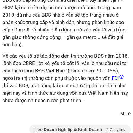
BĐS cao cấp không có nhiều diễn biến, tuy nhiên tại TP
HCM lại có nhiều dự án mới được mở bán. Trong năm
2018, dù nhu cầu BĐS nhà ở vẫn sẽ tập trung nhiều ở
phân khúc trung cấp và bình dân, nhưng phân khúc cao
cấp cũng sẽ có nhiều biến động nhờ vào yếu tố vị trí (nơi
gần giao thông công cộng – gần ga metro... sẽ đắt giá
hơn hẳn).
Về các yếu tố sẽ tác động đến thị trường BĐS năm 2018,
lãnh đạo CBRE liệt kê, yếu tố cốt lõi vẫn là nhu cầu nội tại
của thị trường BĐS Việt Nam (đang chiếm 90 - 95%);
ngoài ra thị trường còn phụ thuộc vào nguồn vốn
FDI
đổ vào BĐS, mặt bằng lãi suất sẽ tương đối ổn định như
hiện nay và hình thức sử dụng vốn của Việt Nam hiện nay
chưa được như các nước phát triển...
N.Lê
Theo
Doanh Nghiệp & Kinh Doanh
Copy link