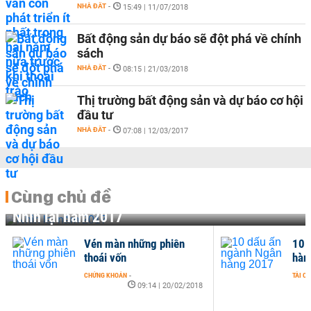
NHÀ ĐẤT
-
15:49 | 11/07/2018
Bất động sản dự báo sẽ đột phá về chính
sách
NHÀ ĐẤT
-
08:15 | 21/03/2018
Thị trường bất động sản và dự báo cơ hội
đầu tư
NHÀ ĐẤT
-
07:08 | 12/03/2017
Cùng chủ đề
Nhìn lại năm 2017
Vén màn những phiên
10 
thoái vốn
hàn
CHỨNG KHOÁN
-
TÀI C
09:14 | 20/02/2018