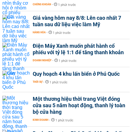
CHỨNG KHOÁN
-
1 phút trước
Giá vàng hôm nay 8/8: Lên cao nhất 7
tuần sau dữ liệu việc làm Mỹ
HÀNG HÓA
-
1 phút trước
Điện Máy Xanh muốn phát hành cổ
phiếu với tỷ lệ 1:1 để tăng thanh khoản
DOANH NGHIỆP
-
1 phút trước
Quy hoạch 4 khu lấn biển ở Phú Quốc
THỜI SỰ
-
1 phút trước
Một thương hiệu thời trang Việt đóng
cửa sau 5 năm hoạt động, thanh lý toàn
bộ cửa hàng
KINH DOANH
-
1 phút trước