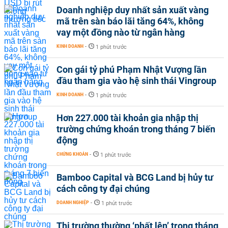
Doanh nghiệp duy nhất sản xuất vàng
mã trên sàn báo lãi tăng 64%, không
vay một đồng nào từ ngân hàng
KINH DOANH
-
1 phút trước
Con gái tỷ phú Phạm Nhật Vượng lần
đầu tham gia vào hệ sinh thái Vingroup
KINH DOANH
-
1 phút trước
Hơn 227.000 tài khoản gia nhập thị
trường chứng khoán trong tháng 7 biến
động
CHỨNG KHOÁN
-
1 phút trước
Bamboo Capital và BCG Land bị hủy tư
cách công ty đại chúng
DOANH NGHIỆP
-
1 phút trước
Thị trường thường ‘phất lên’ trong tháng