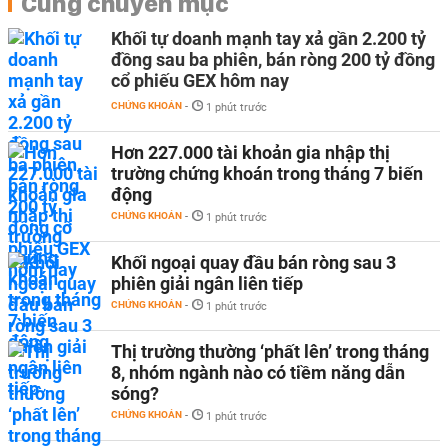
Cùng chuyên mục
Khối tự doanh mạnh tay xả gần 2.200 tỷ
đồng sau ba phiên, bán ròng 200 tỷ đồng
cổ phiếu GEX hôm nay
CHỨNG KHOÁN
-
1 phút trước
Hơn 227.000 tài khoản gia nhập thị
trường chứng khoán trong tháng 7 biến
động
CHỨNG KHOÁN
-
1 phút trước
Khối ngoại quay đầu bán ròng sau 3
phiên giải ngân liên tiếp
CHỨNG KHOÁN
-
1 phút trước
Thị trường thường ‘phất lên’ trong tháng
8, nhóm ngành nào có tiềm năng dẫn
sóng?
CHỨNG KHOÁN
-
1 phút trước