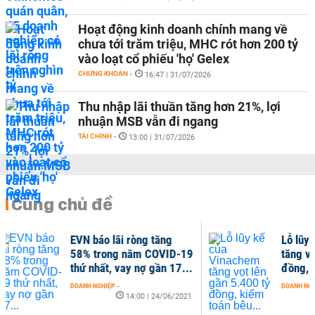
Hoạt động kinh doanh chính mang về
chưa tới trăm triệu, MHC rót hơn 200 tỷ
vào loạt cổ phiếu 'họ' Gelex
CHỨNG KHOÁN
-
16:47 | 31/07/2026
Thu nhập lãi thuần tăng hơn 21%, lợi
nhuận MSB vẫn đi ngang
TÀI CHÍNH
-
13:00 | 31/07/2026
Cùng chủ đề
Lỗ lũy kế của Vinachem
-19
tăng vọt lên gần 5.400 tỷ
...
đồng, kiểm toán bêu...
DOANH NGHIỆP
-
2021
07:00 | 11/05/2021