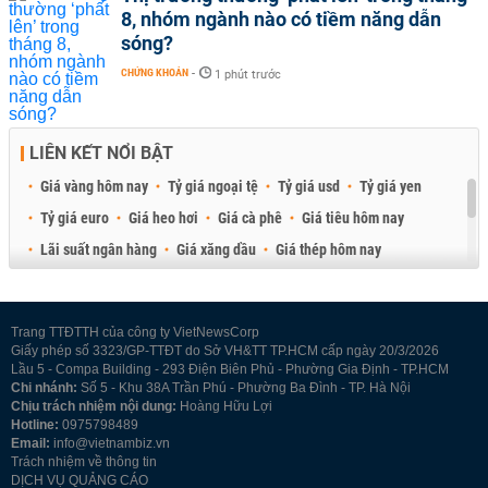
8, nhóm ngành nào có tiềm năng dẫn
sóng?
CHỨNG KHOÁN
-
1 phút trước
LIÊN KẾT NỔI BẬT
Giá vàng hôm nay
Tỷ giá ngoại tệ
Tỷ giá usd
Tỷ giá yen
Tỷ giá euro
Giá heo hơi
Giá cà phê
Giá tiêu hôm nay
Lãi suất ngân hàng
Giá xăng dầu
Giá thép hôm nay
Giá sầu riêng
Giá thịt heo
Giá gạo
Giá cao su
Best Retail Brokers
Diễn đàn đầu tư Việt Nam 2026
Trang TTĐTTH của công ty VietNewsCorp
Giấy phép số 3323/GP-TTĐT do Sở VH&TT TP.HCM cấp ngày 20/3/2026
Lầu 5 - Compa Building - 293 Điện Biên Phủ - Phường Gia Định - TP.HCM
Chi nhánh:
Số 5 - Khu 38A Trần Phú - Phường Ba Đình - TP. Hà Nội
Chịu trách nhiệm nội dung:
Hoàng Hữu Lợi
Hotline:
0975798489
Email:
info@vietnambiz.vn
Trách nhiệm về thông tin
DỊCH VỤ QUẢNG CÁO