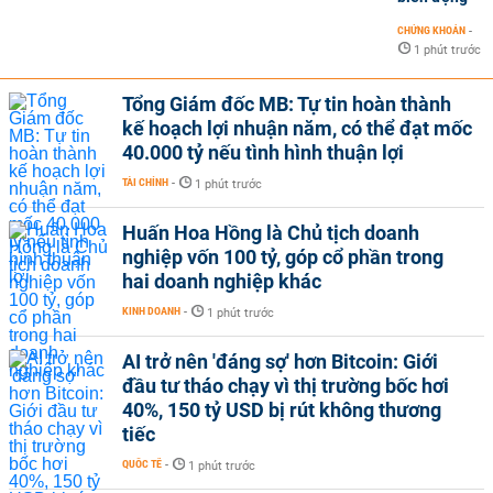
CHỨNG KHOÁN
-
1 phút trước
Tổng Giám đốc MB: Tự tin hoàn thành
kế hoạch lợi nhuận năm, có thể đạt mốc
40.000 tỷ nếu tình hình thuận lợi
TÀI CHÍNH
-
1 phút trước
Huấn Hoa Hồng là Chủ tịch doanh
nghiệp vốn 100 tỷ, góp cổ phần trong
hai doanh nghiệp khác
KINH DOANH
-
1 phút trước
AI trở nên 'đáng sợ' hơn Bitcoin: Giới
đầu tư tháo chạy vì thị trường bốc hơi
40%, 150 tỷ USD bị rút không thương
tiếc
QUỐC TẾ
-
1 phút trước