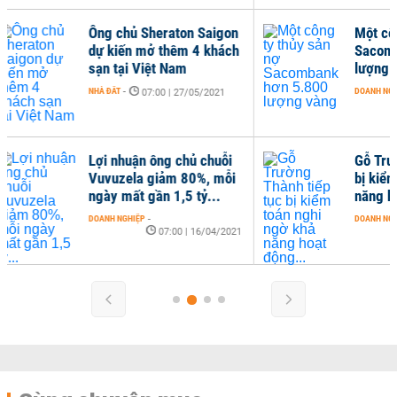
on
Một công ty thủy sản nợ
ch
Sacombank hơn 5.800
lượng vàng
DOANH NGHIỆP
-
10:00 | 06/05/2021
i
Gỗ Trường Thành tiếp tục
ỗi
bị kiểm toán nghi ngờ khả
năng hoạt động...
DOANH NGHIỆP
-
2021
10:00 | 12/04/2021