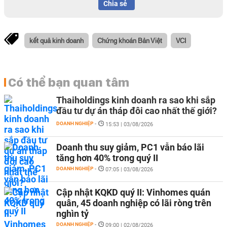
Chia sẻ
kết quả kinh doanh
Chứng khoán Bản Việt
VCI
Có thể bạn quan tâm
Thaiholdings kinh doanh ra sao khi sắp
đầu tư dự án tháp đôi cao nhất thế giới?
DOANH NGHIỆP
-
15:53 | 03/08/2026
Doanh thu suy giảm, PC1 vẫn báo lãi
tăng hơn 40% trong quý II
DOANH NGHIỆP
-
07:05 | 03/08/2026
Cập nhật KQKD quý II: Vinhomes quán
quân, 45 doanh nghiệp có lãi ròng trên
nghìn tỷ
DOANH NGHIỆP
-
09:00 | 02/08/2026