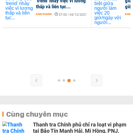
'trend' nhảy việc vì lương
giữ
thấp và liên tục...
giờ
KINH DOANH
-
KINH 
07:00 | 04/12/2021
Cùng chuyên mục
Thanh tra Chính phủ chỉ ra loạt vi phạm
tại Bảo Tín Mạnh Hải, Mi Hồng, PNJ,