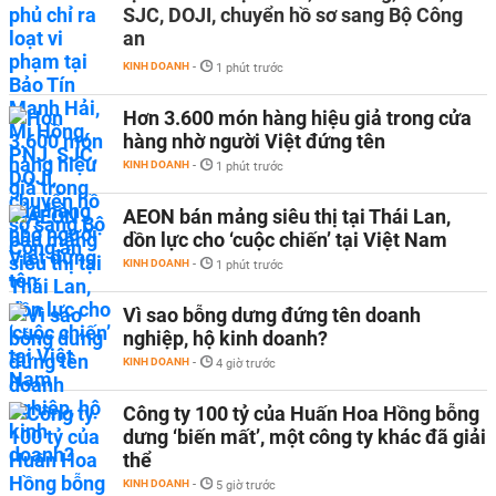
SJC, DOJI, chuyển hồ sơ sang Bộ Công
an
KINH DOANH
-
1 phút trước
Hơn 3.600 món hàng hiệu giả trong cửa
hàng nhờ người Việt đứng tên
KINH DOANH
-
1 phút trước
AEON bán mảng siêu thị tại Thái Lan,
dồn lực cho ‘cuộc chiến’ tại Việt Nam
KINH DOANH
-
1 phút trước
Vì sao bỗng dưng đứng tên doanh
nghiệp, hộ kinh doanh?
KINH DOANH
-
4 giờ trước
Công ty 100 tỷ của Huấn Hoa Hồng bỗng
dưng ‘biến mất’, một công ty khác đã giải
thể
KINH DOANH
-
5 giờ trước