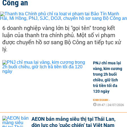
Công an
6 doanh nghiệp vàng lớn bị "gọi tên" trong kết
luận của thanh tra chính phủ. Một số vi phạm
được chuyển hồ sơ sang Bộ Công an tiếp tục xử
lý.
PNJ chỉ mua lại
vàng, kim cương
trong 2h buổi
chiều, giữ lịch
trả tiền tối đa
120 ngày
KINH DOANH
-
09:47 | 24/07/2026
AEON bán mảng siêu thị tại Thái Lan,
dồn lực cho ‘cuộc chiến’ tại Việt Nam