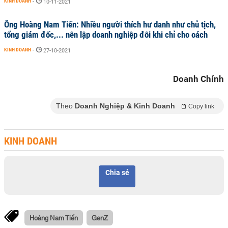
KINH DOANH
-
10-11-2021
Ông Hoàng Nam Tiến: Nhiều người thích hư danh như chủ tịch,
tổng giám đốc,... nên lập doanh nghiệp đôi khi chỉ cho oách
KINH DOANH
-
27-10-2021
Doanh Chính
Theo
Doanh Nghiệp & Kinh Doanh
Copy link
KINH DOANH
Chia sẻ
Hoàng Nam Tiến
GenZ