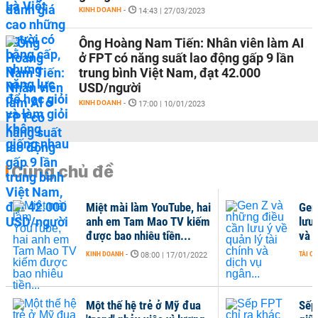
KINH DOANH
-
14:43 | 27/03/2023
Ông Hoàng Nam Tiến: Nhân viên làm AI
ở FPT có năng suất lao động gấp 9 lần
trung bình Việt Nam, đạt 42.000
USD/người
KINH DOANH
-
17:00 | 10/01/2023
Cùng chủ đề
Miệt mài làm YouTube, hai
Gen
anh em Tam Mao TV kiếm
lưu 
được bao nhiêu tiền...
và d
KINH DOANH
-
TÀI C
08:00 | 17/01/2022
Một thế hệ trẻ ở Mỹ đua
Sếp