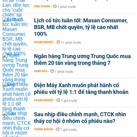
KINH DOANH
-
1 phút trước
Lịch cổ tức tuần tới: Masan Consumer,
BSR, MB chốt quyền, tỷ lệ cao nhất
100%
DOANH NGHIỆP
-
11 phút trước
Ngân hàng Trung ương Trung Quốc mua
thêm 20 tấn vàng trong tháng 7
HÀNG HÓA
-
1 phút trước
Điện Máy Xanh muốn phát hành cổ
phiếu với tỷ lệ 1:1 để tăng thanh khoản
DOANH NGHIỆP
-
7 giờ trước
Sau nhịp điều chỉnh mạnh, CTCK nhìn
thấy cơ hội ở nhóm cổ phiếu nào?
CHỨNG KHOÁN
-
7 giờ trước