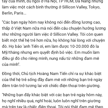
tay của mình, dù ngồi ở Hà Nội, TP HCM, Đà Nẵng nhưng
làm việc một cách bình thường ở Sillicon Valley, Tokyo,
Berlin, Paris...
''Các bạn ngày hôm nay không nói đến đồng lương cao,
thấp ở Việt Nam nữa mà nói đến câu chuyện hưởng lương
như những người làm việc ở Sillicon Valley. Tôi còn quen
biết một thế hệ trẻ hơn nữa, họ không hài lòng với chuyện
đó. Họ bảo 'anh Tiến ơi, em làm được 10-20.000 đô la
Mỹ/tháng nhưng em quyết định bỏ việc. Em muốn làm
điều gì đó cho riêng mình, nung nấu từ những đam mê
của mình''.
Đồng thời, Chủ tịch Hoàng Nam Tiến chỉ ra sự khác biệt
của thế hệ trẻ sống đầy đam mê với những bạn trẻ ngày
đêm trăn trở tương lai với chiếc điện thoại trên giường.
"Những bạn đấy khác biệt với các bạn trẻ ngày hôm này,
họ nghĩ nhiều quá, nghĩ hoài, luôn luôn nghĩ trên giường
mà trên tay là chiếc điện thoại. Tôi nói thật đam mê theo