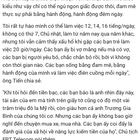
kiểu như vậy chỉ có thể ngủ ngon giấc được thôi, đam mê
thực sự phải bằng hành động, hành động đêm ngày.
Tôi rất tự hào mình có thể làm việc 12, 14, 16 tiếng/ngày,
không có thứ 7, Chủ nhật, làm từ năm nay qua năm khác,
nhưng tôi vẫn cảm thấy xấu hổ khi gặp các bạn trẻ làm
việc 20 giờ/ngày. Các bạn ấy bị vợ mắng nếu mà có vợ,
các bạn bị người yêu bỏ, chắc chắn bỏ rồi, bởi vì không
còn thời gian nào. Các bạn sống bằng đam mê, bằng
hành động của mình và làm việc điên cuồng mỗi ngày",
ông Tiến chia sẻ.
"Khi tôi hỏi đến tiền bạc, các bạn bảo là anh nhìn đây này,
tài sản của em mà tính trên giấy tờ cũng có độ một vài
trăm triệu đô la Mỹ rồi, còn giàu hơn cả anh Trương Gia
Bình của chúng tôi cơ. Nhưng các bạn ấy không bao giờ
nghĩ đến chuyện mua xe, mua nhà. Các bạn ấy coi đấy là
đánh giá của xã hội về năng lực kiếm tiền của họ", Chủ tịch
FPT Telecom nói thêm.