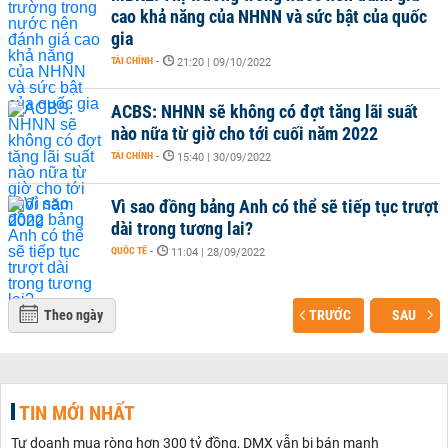
cao khả năng của NHNN và sức bật của quốc
gia
TÀI CHÍNH
-
21:20 | 09/10/2022
ACBS: NHNN sẽ không có đợt tăng lãi suất
nào nữa từ giờ cho tới cuối năm 2022
TÀI CHÍNH
-
15:40 | 30/09/2022
Vì sao đồng bảng Anh có thể sẽ tiếp tục trượt
dài trong tương lai?
QUỐC TẾ
-
11:04 | 28/09/2022
Theo ngày
TRƯỚC
SAU
TIN MỚI NHẤT
Tự doanh mua ròng hơn 300 tỷ đồng, DMX vẫn bị bán mạnh