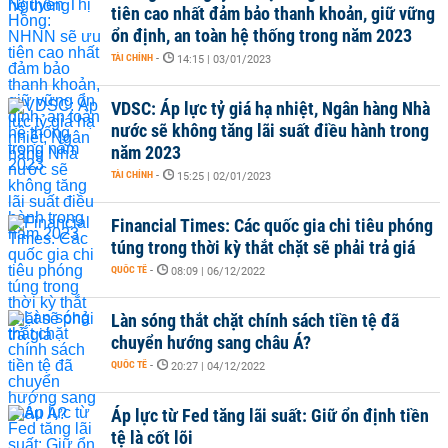
tiên cao nhất đảm bảo thanh khoản, giữ vững
ổn định, an toàn hệ thống trong năm 2023
TÀI CHÍNH
-
14:15 | 03/01/2023
VDSC: Áp lực tỷ giá hạ nhiệt, Ngân hàng Nhà
nước sẽ không tăng lãi suất điều hành trong
năm 2023
TÀI CHÍNH
-
15:25 | 02/01/2023
Financial Times: Các quốc gia chi tiêu phóng
túng trong thời kỳ thắt chặt sẽ phải trả giá
QUỐC TẾ
-
08:09 | 06/12/2022
Làn sóng thắt chặt chính sách tiền tệ đã
chuyển hướng sang châu Á?
QUỐC TẾ
-
20:27 | 04/12/2022
Áp lực từ Fed tăng lãi suất: Giữ ổn định tiền
tệ là cốt lõi