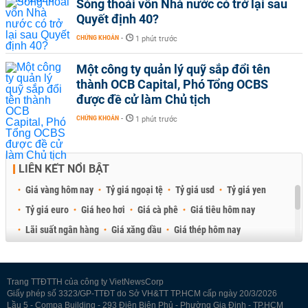
Sóng thoái vốn Nhà nước có trở lại sau
Quyết định 40?
CHỨNG KHOÁN
-
1 phút trước
Một công ty quản lý quỹ sắp đổi tên
thành OCB Capital, Phó Tổng OCBS
được đề cử làm Chủ tịch
CHỨNG KHOÁN
-
1 phút trước
LIÊN KẾT NỔI BẬT
Giá vàng hôm nay
Tỷ giá ngoại tệ
Tỷ giá usd
Tỷ giá yen
Tỷ giá euro
Giá heo hơi
Giá cà phê
Giá tiêu hôm nay
Lãi suất ngân hàng
Giá xăng dầu
Giá thép hôm nay
Giá sầu riêng
Giá thịt heo
Giá gạo
Giá cao su
Best Retail Brokers
Diễn đàn đầu tư Việt Nam 2026
Trang TTĐTTH của công ty VietNewsCorp
Giấy phép số 3323/GP-TTĐT do Sở VH&TT TP.HCM cấp ngày 20/3/2026
Lầu 5 - Compa Building - 293 Điện Biên Phủ - Phường Gia Định - TP.HCM