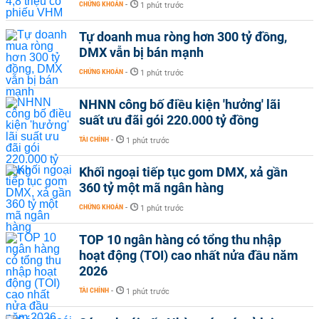
CHỨNG KHOÁN
-
1 phút trước
Tự doanh mua ròng hơn 300 tỷ đồng,
DMX vẫn bị bán mạnh
CHỨNG KHOÁN
-
1 phút trước
NHNN công bố điều kiện 'hưởng' lãi
suất ưu đãi gói 220.000 tỷ đồng
TÀI CHÍNH
-
1 phút trước
Khối ngoại tiếp tục gom DMX, xả gần
360 tỷ một mã ngân hàng
CHỨNG KHOÁN
-
1 phút trước
TOP 10 ngân hàng có tổng thu nhập
hoạt động (TOI) cao nhất nửa đầu năm
2026
TÀI CHÍNH
-
1 phút trước