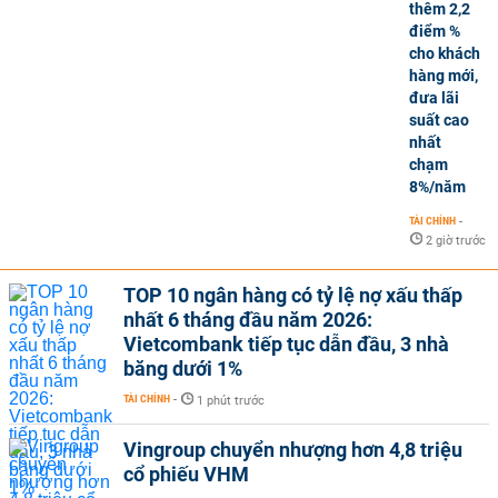
thêm 2,2
điểm %
cho khách
hàng mới,
đưa lãi
suất cao
nhất
chạm
8%/năm
TÀI CHÍNH
-
2 giờ trước
TOP 10 ngân hàng có tỷ lệ nợ xấu thấp
nhất 6 tháng đầu năm 2026:
Vietcombank tiếp tục dẫn đầu, 3 nhà
băng dưới 1%
TÀI CHÍNH
-
1 phút trước
Vingroup chuyển nhượng hơn 4,8 triệu
cổ phiếu VHM