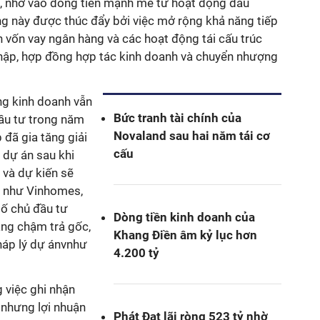
, nhờ vào dòng tiền mạnh mẽ từ hoạt động đầu
ởng này được thúc đẩy bởi việc mở rộng khả năng tiếp
 vốn vay ngân hàng và các hoạt động tái cấu trúc
hập, hợp đồng hợp tác kinh doanh và chuyển nhượng
ng kinh doanh vẫn
Bức tranh tài chính của
đầu tư trong năm
Novaland sau hai năm tái cơ
 đã gia tăng giải
cấu
 dự án sau khi
à dự kiến ​​sẽ
 như Vinhomes,
số chủ đầu tư
Dòng tiền kinh doanh của
ạng chậm trả gốc,
Khang Điền âm kỷ lục hơn
pháp lý dự ánvnhư
4.200 tỷ
g việc ghi nhận
 nhưng lợi nhuận
Phát Đạt lãi ròng 523 tỷ nhờ