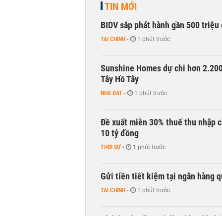
TIN MỚI
BIDV sắp phát hành gần 500 triệu 
TÀI CHÍNH
-
1 phút trước
Sunshine Homes dự chi hơn 2.200 
Tây Hồ Tây
NHÀ ĐẤT
-
1 phút trước
Đề xuất miễn 30% thuế thu nhập c
10 tỷ đồng
THỜI SỰ
-
1 phút trước
Gửi tiền tiết kiệm tại ngân hàng 
TÀI CHÍNH
-
1 phút trước
Khánh Hòa đề xuất làm khu đô thị