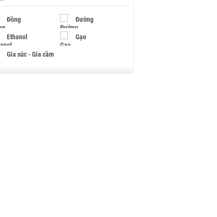
Đồng
Đường
Ethanol
Gạo
Gia súc - Gia cầm
Giấy
Gỗ
Hạt điều
Hồ tiêu - Hạt tiêu
Khí đốt
Kim loại khác
Mắc ca
Muối
Ngũ cốc
Nhựa - Hạt nhựa
Palladium
Phân bón