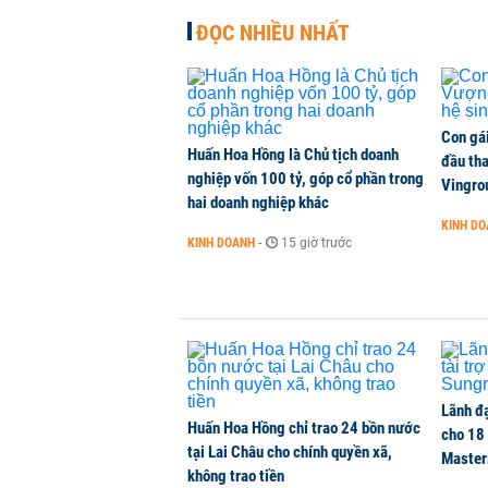
NHÀ ĐẤT
-
1 phút trước
ĐỌC NHIỀU NHẤT
Con gá
Huấn Hoa Hồng là Chủ tịch doanh
đầu tha
nghiệp vốn 100 tỷ, góp cổ phần trong
Vingro
hai doanh nghiệp khác
KINH D
KINH DOANH
-
15 giờ trước
Lãnh đạ
Huấn Hoa Hồng chỉ trao 24 bồn nước
cho 18
tại Lai Châu cho chính quyền xã,
Master
không trao tiền