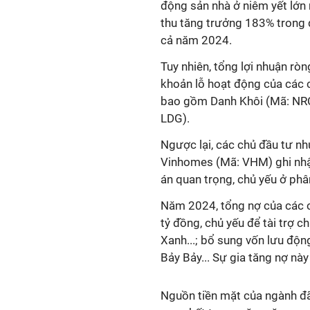
động sản nhà ở niêm yết lớn 
thu tăng trưởng 183% trong 
cả năm 2024.
Tuy nhiên, tổng lợi nhuận rò
khoản lỗ hoạt động của các c
bao gồm Danh Khôi (Mã: NRC
LDG).
Ngược lại, các chủ đầu tư n
Vinhomes (Mã: VHM) ghi nhận
án quan trọng, chủ yếu ở phâ
Năm 2024, tổng nợ của các c
tỷ đồng, chủ yếu để tài trợ 
Xanh...; bổ sung vốn lưu độ
Bảy Bảy... Sự gia tăng nợ này
Nguồn tiền mặt của ngành đ