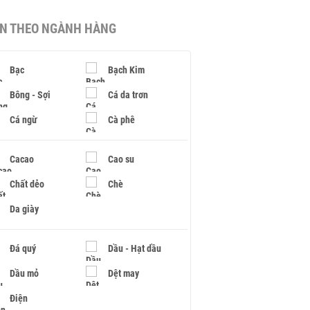
IN THEO NGÀNH HÀNG
Bạc
Bạch Kim
Bông - Sợi
Cá da trơn
Cá ngừ
Cà phê
Cacao
Cao su
Chất dẻo
Chè
Da giày
Đá quý
Dầu - Hạt dầu
Dầu mỏ
Dệt may
Điện