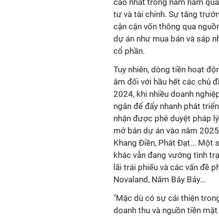
cao nhất trong năm năm qua
tư và tài chính. Sự tăng trư
cận cận vốn thông qua nguồn
dự án như mua bán và sáp n
cổ phần.
Tuy nhiên, dòng tiền hoạt độ
âm đối với hầu hết các chủ 
2024, khi nhiều doanh nghiệp
ngân để đẩy nhanh phát triển
nhận được phê duyệt pháp lý v
mở bán dự án vào năm 2025
Khang Điền, Phát Đạt... Một 
khác vẫn đang vướng tình tr
lãi trái phiếu và các vấn đề 
Novaland, Năm Bảy Bảy...
"Mặc dù có sự cải thiện tron
doanh thu và nguồn tiền mặt