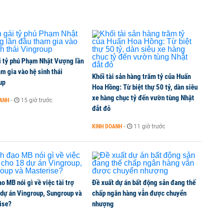
i tỷ phú Phạm Nhật Vượng lần
m gia vào hệ sinh thái
Khối tài sản hàng trăm tỷ của Huấn
up
Hoa Hồng: Từ biệt thự 50 tỷ, dàn siêu
xe hàng chục tỷ đến vườn tùng Nhật
OANH
-
15 giờ trước
đắt đỏ
KINH DOANH
-
11 giờ trước
o MB nói gì về việc tài trợ
Đề xuất dự án bất động sản đang thế
 dự án Vingroup, Sungroup và
chấp ngân hàng vẫn được chuyển
ise?
nhượng