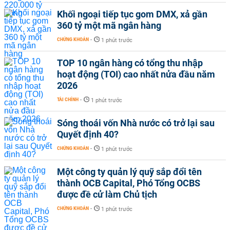
Khối ngoại tiếp tục gom DMX, xả gần
360 tỷ một mã ngân hàng
CHỨNG KHOÁN
-
1 phút trước
TOP 10 ngân hàng có tổng thu nhập
hoạt động (TOI) cao nhất nửa đầu năm
2026
TÀI CHÍNH
-
1 phút trước
Sóng thoái vốn Nhà nước có trở lại sau
Quyết định 40?
CHỨNG KHOÁN
-
1 phút trước
Một công ty quản lý quỹ sắp đổi tên
thành OCB Capital, Phó Tổng OCBS
được đề cử làm Chủ tịch
CHỨNG KHOÁN
-
1 phút trước