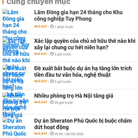
Cùng chuyên mục
Lâm Đồng gia hạn 24 tháng cho Khu
công nghiệp Tuy Phong
NHÀ ĐẤT
-
1 phút trước
Xác lập quyền của chủ sở hữu thế nào khi
xây lại chung cư hết niên hạn?
NHÀ ĐẤT
-
5 giờ trước
Đề xuất bắt buộc dự án hạ tầng lớn trích
tiền đầu tư văn hóa, nghệ thuật
NHÀ ĐẤT
-
5 giờ trước
Nhiều phòng trọ Hà Nội tăng giá
NHÀ ĐẤT
-
20 giờ trước
Dự án Sheraton Phú Quốc bị buộc chấm
dứt hoạt động
NHÀ ĐẤT
-
09:00 | 08/08/2026