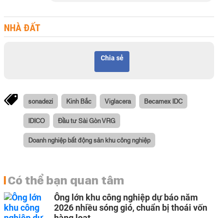
NHÀ ĐẤT
Chia sẻ
sonadezi
Kinh Bắc
Viglacera
Becamex IDC
IDICO
Đầu tư Sài Gòn VRG
Doanh nghiệp bất động sản khu công nghiệp
Có thể bạn quan tâm
Ông lớn khu công nghiệp dự báo năm
2026 nhiều sóng gió, chuẩn bị thoái vốn
hàng loạt