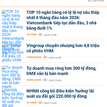
2 giờ trước
TOP 10 ngân hàng có tỷ lệ nợ xấu thấp
nhất 6 tháng đầu năm 2026:
Vietcombank tiếp tục dẫn đầu, 3 nhà
băng dưới 1%
TÀI CHÍNH
-
1 phút trước
Vingroup chuyển nhượng hơn 4,8 triệu
cổ phiếu VHM
CHỨNG KHOÁN
-
1 phút trước
Tự doanh mua ròng hơn 300 tỷ đồng,
DMX vẫn bị bán mạnh
CHỨNG KHOÁN
-
1 phút trước
NHNN công bố điều kiện 'hưởng' lãi
suất ưu đãi gói 220.000 tỷ đồng
TÀI CHÍNH
-
1 phút trước