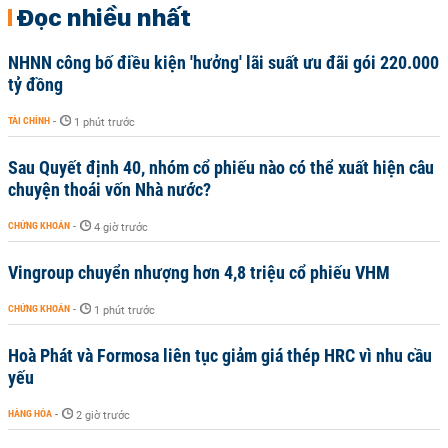
Đọc nhiều nhất
NHNN công bố điều kiện 'hưởng' lãi suất ưu đãi gói 220.000
tỷ đồng
TÀI CHÍNH
-
1 phút trước
Sau Quyết định 40, nhóm cổ phiếu nào có thể xuất hiện câu
chuyện thoái vốn Nhà nước?
CHỨNG KHOÁN
-
4 giờ trước
Vingroup chuyển nhượng hơn 4,8 triệu cổ phiếu VHM
CHỨNG KHOÁN
-
1 phút trước
Hoà Phát và Formosa liên tục giảm giá thép HRC vì nhu cầu
yếu
HÀNG HÓA
-
2 giờ trước