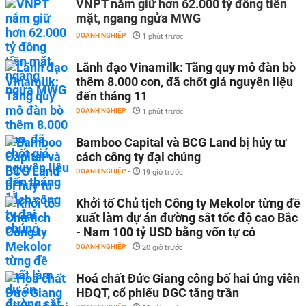
VNPT nắm giữ hơn 62.000 tỷ đồng tiền
mặt, ngang ngửa MWG
DOANH NGHIỆP
-
1 phút trước
Lãnh đạo Vinamilk: Tăng quy mô đàn bò
thêm 8.000 con, đã chốt giá nguyên liệu
đến tháng 11
DOANH NGHIỆP
-
1 phút trước
Bamboo Capital và BCG Land bị hủy tư
cách công ty đại chúng
DOANH NGHIỆP
-
19 giờ trước
Khởi tố Chủ tịch Công ty Mekolor từng đề
xuất làm dự án đường sắt tốc độ cao Bắc
- Nam 100 tỷ USD bằng vốn tự có
DOANH NGHIỆP
-
20 giờ trước
Hoá chất Đức Giang công bố hai ứng viên
HĐQT, cổ phiếu DGC tăng trần