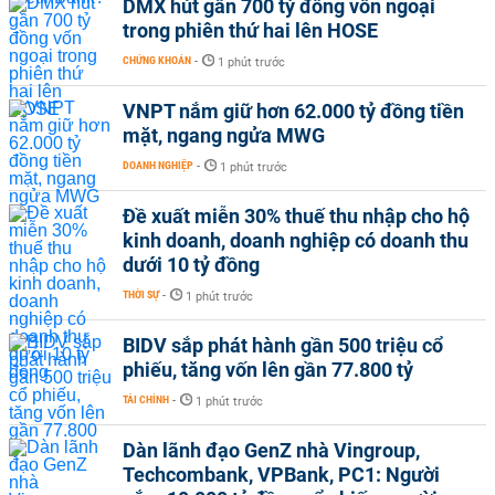
DMX hút gần 700 tỷ đồng vốn ngoại
trong phiên thứ hai lên HOSE
CHỨNG KHOÁN
-
1 phút trước
VNPT nắm giữ hơn 62.000 tỷ đồng tiền
mặt, ngang ngửa MWG
DOANH NGHIỆP
-
1 phút trước
Đề xuất miễn 30% thuế thu nhập cho hộ
kinh doanh, doanh nghiệp có doanh thu
dưới 10 tỷ đồng
THỜI SỰ
-
1 phút trước
BIDV sắp phát hành gần 500 triệu cổ
phiếu, tăng vốn lên gần 77.800 tỷ
TÀI CHÍNH
-
1 phút trước
Dàn lãnh đạo GenZ nhà Vingroup,
Techcombank, VPBank, PC1: Người