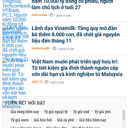
nắm 10.000 tỷ đồng cổ phiếu, người
làm chủ tịch ở tuổi 27
KINH DOANH
-
1 phút trước
Lãnh đạo Vinamilk: Tăng quy mô đàn
bò thêm 8.000 con, đã chốt giá nguyên
liệu đến tháng 11
DOANH NGHIỆP
-
1 phút trước
Việt Nam muốn phát triển quỹ hưu trí:
Từ tiết kiệm gia đình thành nguồn cấp
vốn dài hạn và kinh nghiệm từ Malaysia
QUỐC TẾ
-
1 giờ trước
LIÊN KẾT NỔI BẬT
Giá vàng hôm nay
Tỷ giá ngoại tệ
Tỷ giá usd
Tỷ giá yen
Tỷ giá euro
Giá heo hơi
Giá cà phê
Giá tiêu hôm nay