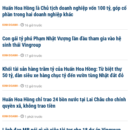
Huấn Hoa Hồng là Chủ tịch doanh nghiệp vốn 100 tỷ, góp cổ
phần trong hai doanh nghiệp khác
KINH DOANH
-
16 giờ trước
Con gái tỷ phú Phạm Nhật Vượng lần đầu tham gia vào hệ
sinh thái Vingroup
KINH DOANH
-
17 giờ trước
Khối tài sản hàng trăm tỷ của Huấn Hoa Hồng: Từ biệt thự
50 tỷ, dàn siêu xe hàng chục tỷ đến vườn tùng Nhật đắt đỏ
KINH DOANH
-
12 giờ trước
Huấn Hoa Hồng chỉ trao 24 bồn nước tại Lai Châu cho chính
quyền xã, không trao tiền
KINH DOANH
-
1 phút trước
Lãnh đạo MB nói gì về việc tài trợ cho 18 dự án Vingroup,