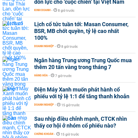
dồn lực cho ‘cuộc chiến’ tại Việt Nam
KINH DOANH
-
8 giờ trước
Lịch cổ tức tuần tới: Masan Consumer,
BSR, MB chốt quyền, tỷ lệ cao nhất
100%
DOANH NGHIỆP
-
8 giờ trước
Ngân hàng Trung ương Trung Quốc mua
thêm 20 tấn vàng trong tháng 7
HÀNG HÓA
-
7 giờ trước
Điện Máy Xanh muốn phát hành cổ
phiếu với tỷ lệ 1:1 để tăng thanh khoản
DOANH NGHIỆP
-
15 giờ trước
Sau nhịp điều chỉnh mạnh, CTCK nhìn
thấy cơ hội ở nhóm cổ phiếu nào?
CHỨNG KHOÁN
-
15 giờ trước