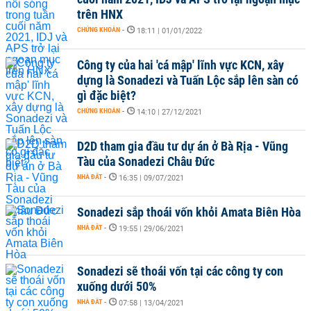
trên HNX
CHỨNG KHOÁN
-
18:11 | 01/01/2022
Công ty của hai 'cá mập' lĩnh vực KCN, xây
dựng là Sonadezi và Tuấn Lộc sắp lên sàn có
gì đặc biệt?
CHỨNG KHOÁN
-
14:10 | 27/12/2021
D2D tham gia đầu tư dự án ở Bà Rịa - Vũng
Tàu của Sonadezi Châu Đức
NHÀ ĐẤT
-
16:35 | 09/07/2021
Sonadezi sắp thoái vốn khỏi Amata Biên Hòa
NHÀ ĐẤT
-
19:55 | 29/06/2021
Sonadezi sẽ thoái vốn tại các công ty con
xuống dưới 50%
NHÀ ĐẤT
-
07:58 | 13/04/2021