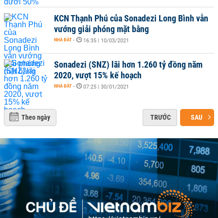
KCN Thạnh Phú của Sonadezi Long Bình vẫn
vướng giải phóng mặt bằng
NHÀ ĐẤT
-
16:35 | 10/03/2021
Sonadezi (SNZ) lãi hơn 1.260 tỷ đồng năm
2020, vượt 15% kế hoạch
NHÀ ĐẤT
-
07:25 | 30/01/2021
Theo ngày
TRƯỚC
SAU