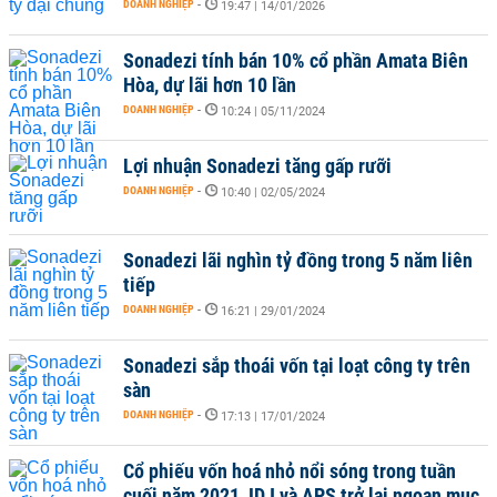
DOANH NGHIỆP
-
19:47 | 14/01/2026
Sonadezi tính bán 10% cổ phần Amata Biên
Hòa, dự lãi hơn 10 lần
DOANH NGHIỆP
-
10:24 | 05/11/2024
Lợi nhuận Sonadezi tăng gấp rưỡi
DOANH NGHIỆP
-
10:40 | 02/05/2024
Sonadezi lãi nghìn tỷ đồng trong 5 năm liên
tiếp
DOANH NGHIỆP
-
16:21 | 29/01/2024
Sonadezi sắp thoái vốn tại loạt công ty trên
sàn
DOANH NGHIỆP
-
17:13 | 17/01/2024
Cổ phiếu vốn hoá nhỏ nổi sóng trong tuần
cuối năm 2021, IDJ và APS trở lại ngoạn mục