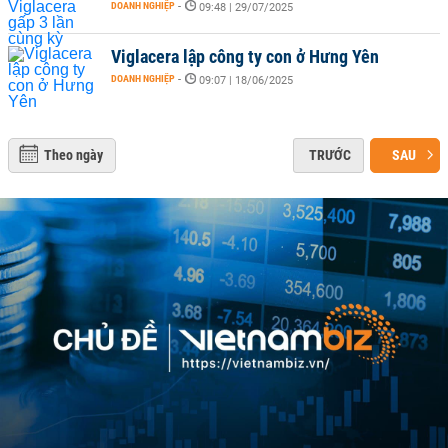
DOANH NGHIỆP
-
09:48 | 29/07/2025
Viglacera lập công ty con ở Hưng Yên
DOANH NGHIỆP
-
09:07 | 18/06/2025
Theo ngày
TRƯỚC
SAU