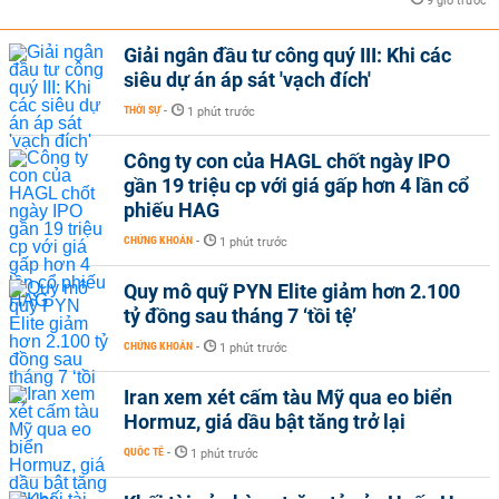
9 giờ trước
Giải ngân đầu tư công quý III: Khi các
siêu dự án áp sát 'vạch đích'
THỜI SỰ
-
1 phút trước
Công ty con của HAGL chốt ngày IPO
gần 19 triệu cp với giá gấp hơn 4 lần cổ
phiếu HAG
CHỨNG KHOÁN
-
1 phút trước
Quy mô quỹ PYN Elite giảm hơn 2.100
tỷ đồng sau tháng 7 ‘tồi tệ’
CHỨNG KHOÁN
-
1 phút trước
Iran xem xét cấm tàu Mỹ qua eo biển
Hormuz, giá dầu bật tăng trở lại
QUỐC TẾ
-
1 phút trước