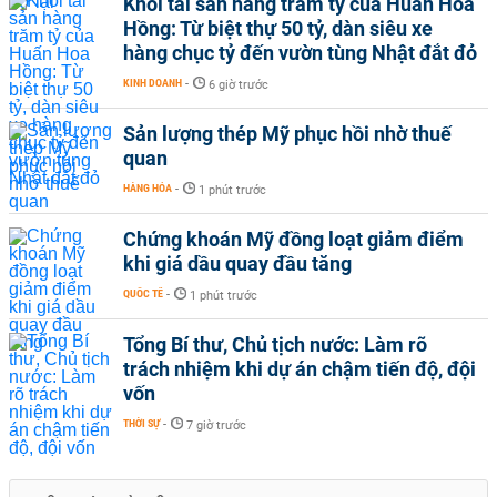
Khối tài sản hàng trăm tỷ của Huấn Hoa
Hồng: Từ biệt thự 50 tỷ, dàn siêu xe
hàng chục tỷ đến vườn tùng Nhật đắt đỏ
KINH DOANH
-
6 giờ trước
Sản lượng thép Mỹ phục hồi nhờ thuế
quan
HÀNG HÓA
-
1 phút trước
Chứng khoán Mỹ đồng loạt giảm điểm
khi giá dầu quay đầu tăng
QUỐC TẾ
-
1 phút trước
Tổng Bí thư, Chủ tịch nước: Làm rõ
trách nhiệm khi dự án chậm tiến độ, đội
vốn
THỜI SỰ
-
7 giờ trước