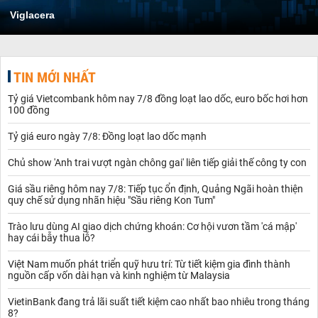
Viglacera
TIN MỚI NHẤT
Tỷ giá Vietcombank hôm nay 7/8 đồng loạt lao dốc, euro bốc hơi hơn
100 đồng
Tỷ giá euro ngày 7/8: Đồng loạt lao dốc mạnh
Chủ show 'Anh trai vượt ngàn chông gai' liên tiếp giải thế công ty con
Giá sầu riêng hôm nay 7/8: Tiếp tục ổn định, Quảng Ngãi hoàn thiện
quy chế sử dụng nhãn hiệu "Sầu riêng Kon Tum"
Trào lưu dùng AI giao dịch chứng khoán: Cơ hội vươn tầm 'cá mập'
hay cái bẫy thua lỗ?
Việt Nam muốn phát triển quỹ hưu trí: Từ tiết kiệm gia đình thành
nguồn cấp vốn dài hạn và kinh nghiệm từ Malaysia
VietinBank đang trả lãi suất tiết kiệm cao nhất bao nhiêu trong tháng
8?