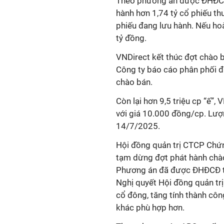
Theo phương án được ĐHĐCĐ
hành hơn 1,74 tỷ cổ phiếu t
phiếu đang lưu hành. Nếu hoàn
tỷ đồng.
VNDirect kết thúc đợt chào 
Công ty báo cáo phân phối đ
chào bán.
Còn lại hơn 9,5 triệu cp “ế”,
với giá 10.000 đồng/cp. Lượ
14/7/2025.
Hội đồng quản trị CTCP Chứ
tạm dừng đợt phát hành chào
Phương án đã được ĐHĐCĐ th
Nghị quyết Hội đồng quản tr
cổ đông, tăng tính thành côn
khác phù hợp hơn.