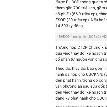
được ĐHĐCĐ thông qua trước
thêm gần 790 triệu cp, gồm c
cổ phiếu (66,9 triệu cp), ch
ESOP (20 triệu cp). Nếu hoàn
14.593 tỷ đồng.
ĐHĐCĐ thường niên 2024 của VIX t
Trường hợp CTCP Chứng khoá
qua việc thay đổi kế hoạch t
cổ phần từ nguồn vốn chủ sở
Theo đó, thay đổi bao gồm nh
hành đã nộp cho UBCKNN; (2)
đến phát hành, trong đó có 
văn phương án sau sửa đổi; (
đến việc thay đổi kế hoạch t
đăng ký phát hành cho UBCKN