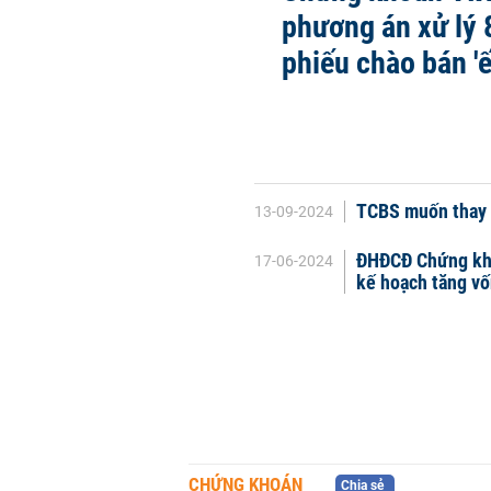
phương án xử lý 8
phiếu chào bán 'ế
TCBS muốn thay đ
13-09-2024
ĐHĐCĐ Chứng kho
17-06-2024
kế hoạch tăng vố
CHỨNG KHOÁN
Chia sẻ