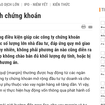
AO DỊCH LỚN
IPO - NIÊM YẾT
KIẾN THỨC
T
nh chứng khoán
ng điều kiện giúp các công ty chứng khoán
c số lượng lớn nhà đầu tư, đáp ứng quy mô giao
uy nhiên, không phải phương án nào cũng diễn ra
p không chào bán đủ khối lượng dự tính, hoặc bị
phương án.
quỹ (margin) thường được huy động từ các ngân
g ty chứng khoán mở rộng đầu tư tự doanh và cho
 sự phụ thuộc vào vay ngân hàng sẽ tăng dần. Vì vậy,
đơn vị thực hiện huy động vốn thông qua phát hành cổ