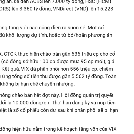
ng án, kể đến ACBS lên 7.000 tỷ đồng, HSC (HCM)
(ORS) lên 3.360 tỷ đồng, VNDirect (VND) lên 15.223
ộng tăng vốn nào cũng diễn ra suôn sẻ. Một số
ủ khối lượng dự tính, hoặc từ bỏ/hoãn phương án
, CTCK thực hiện chào bán gần 636 triệu cp cho cổ
% (cổ đông sở hữu 100 cp được mua 95 cp mới), giá
.
Kết quả, VIX đã phân phối hơn 556 triệu cp, chiếm
 ứng tổng số tiền thu được gần 5.562 tỷ đồng. Toàn
 không bị hạn chế chuyển nhượng.
hông chào bán hết đợt này. Hội đồng quản trị quyết
đổi là 10.000 đồng/cp. Thời hạn đăng ký và nộp tiền
ệt là số cổ phiếu còn dư sau khi phân phối sẽ bị hạn
đông hiện hữu nằm trong kế hoạch tăng vốn của VIX