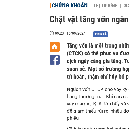
CHỨNG KHOÁN
THỊ TRƯỜNG
GI
Chật vật tăng vốn ngà
09:23 | 16/09/2024
Chia sẻ
Tăng vốn là một trong nhữ
(CTCK) có thể phục vụ đượ
dịch ngày càng gia tăng. T
suôn sẻ. Một số trường hợ
trì hoãn, thậm chí hủy bỏ 
Nguồn vốn CTCK cho vay ký 
hàng thương mại. Khi các côn
vay margin, tỷ lệ đòn bẩy và
để giảm thiểu rủi ro, nhiều 
phiếu.