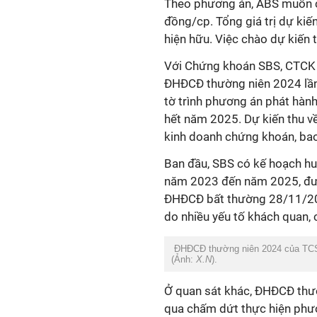
Theo phương án, ABS muốn chà
đồng/cp. Tổng giá trị dự kiế
hiện hữu. Việc chào dự kiến th
Với Chứng khoán SBS, CTCK đã
ĐHĐCĐ thường niên 2024 lần
tờ trình phương án phát hành
hết năm 2025. Dự kiến thu v
kinh doanh chứng khoán, bao
Ban đầu, SBS có kế hoạch hu
năm 2023 đến năm 2025, đư
ĐHĐCĐ bất thường 28/11/202
do nhiều yếu tố khách quan,
ĐHĐCĐ thường niên 2024 của TCSC
(Ảnh:
X.N
).
Ở quan sát khác, ĐHĐCĐ thư
qua chấm dứt thực hiện phươ