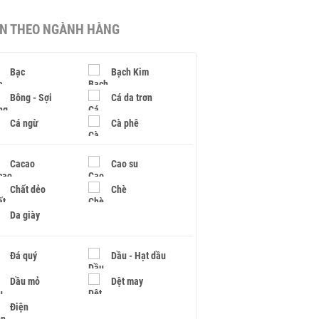
IN THEO NGÀNH HÀNG
Bạc
Bạch Kim
Bông - Sợi
Cá da trơn
Cá ngừ
Cà phê
Cacao
Cao su
Chất dẻo
Chè
Da giày
Đá quý
Dầu - Hạt dầu
Dầu mỏ
Dệt may
Điện