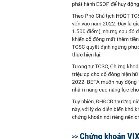
phát hành ESOP để huy động
Theo Phó Chủ tịch HĐQT TCSC
vốn vào năm 2022. Đây là gi
1.500 điểm), nhưng sau đó dầ
khiến cổ đông mất thêm tiền 
TCSC quyết định ngừng phươn
thực hiện lại.
Tương tự TCSC, Chứng khoán
triệu cp cho cổ đông hiện hữu
2022. BETA muốn huy động 1
nhằm nâng cao năng lực cho v
Tuy nhiên, ĐHĐCĐ thường ni
này, với lý do diễn biến khó 
chứng khoán nói riêng nên c
Chứng khoán VIX