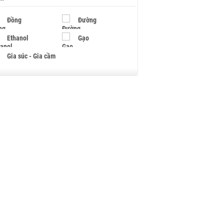
Đồng
Đường
Ethanol
Gạo
Gia súc - Gia cầm
Giấy
Gỗ
Hạt điều
Hồ tiêu - Hạt tiêu
Khí đốt
Kim loại khác
Mắc ca
Muối
Ngũ cốc
Nhựa - Hạt nhựa
Palladium
Phân bón