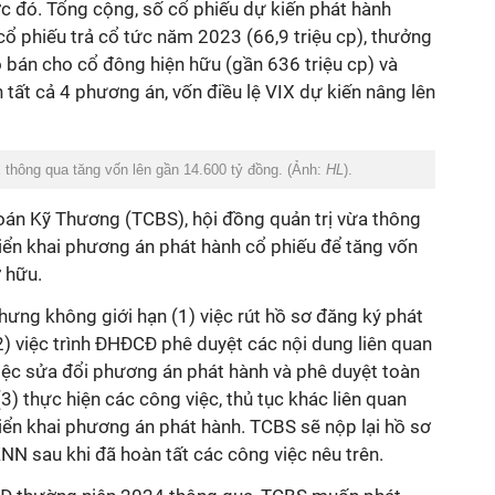
 đó. Tổng cộng, số cổ phiếu dự kiến phát hành
ổ phiếu trả cổ tức năm 2023 (66,9 triệu cp), thưởng
ào bán cho cổ đông hiện hữu (gần 636 triệu cp) và
 tất cả 4 phương án, vốn điều lệ VIX dự kiến nâng lên
hông qua tăng vốn lên gần 14.600 tỷ đồng. (Ảnh:
HL
).
n Kỹ Thương (TCBS), hội đồng quản trị vừa thông
riển khai phương án phát hành cổ phiếu để tăng vốn
 hữu.
ưng không giới hạn (1) việc rút hồ sơ đăng ký phát
 việc trình ĐHĐCĐ phê duyệt các nội dung liên quan
việc sửa đổi phương án phát hành và phê duyệt toàn
3) thực hiện các công việc, thủ tục khác liên quan
riển khai phương án phát hành. TCBS sẽ nộp lại hồ sơ
N sau khi đã hoàn tất các công việc nêu trên.