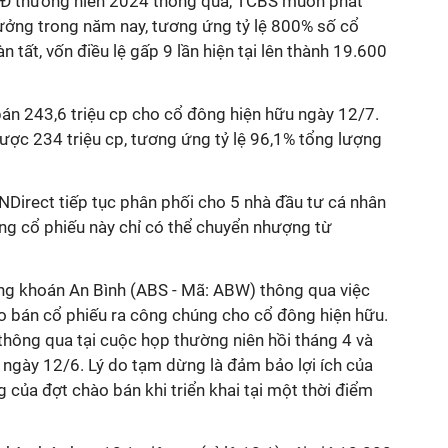
 thường niên 2024 thông qua, TCBS muốn phát
hưởng trong năm nay, tương ứng tỷ lệ 800% số cổ
 tất, vốn điều lệ gấp 9 lần hiện tại lên thành 19.600
bán 243,6 triệu cp cho cổ đông hiện hữu ngày 12/7.
ược 234 triệu cp, tương ứng tỷ lệ 96,1% tổng lượng
 VNDirect tiếp tục phân phối cho 5 nhà đầu tư cá nhân
ng cổ phiếu này chỉ có thể chuyển nhượng từ
ng khoán An Bình (ABS - Mã: ABW) thông qua việc
 bán cổ phiếu ra công chúng cho cổ đông hiện hữu.
ông qua tại cuộc họp thường niên hồi tháng 4 và
ị ngày 12/6.
Lý do tạm dừng là đảm bảo lợi ích của
g của đợt chào bán khi triển khai tại một thời điểm