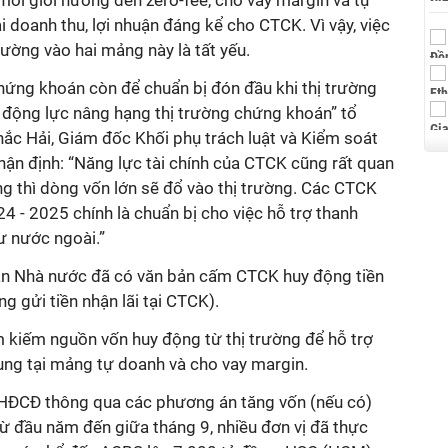
môi giới hướng đến zero-fee, cho vay margin và tự
i doanh thu, lợi nhuận đáng kể cho CTCK. Vì vậy, việc
ường vào hai mảng này là tất yếu.
ứng khoán còn để chuẩn bị đón đầu khi thị trường
o động lực nâng hạng thị trường chứng khoán” tổ
ắc Hải, Giám đốc Khối phụ trách luật và Kiểm soát
hận định: “Năng lực tài chính của CTCK cũng rất quan
g thì dòng vốn lớn sẽ đổ vào thị trường. Các CTCK
 - 2025 chính là chuẩn bị cho việc hỗ trợ thanh
ư nước ngoài.”
n Nhà nước đã có văn bản cấm CTCK huy động tiền
g gửi tiền nhận lãi tại CTCK).
 kiếm nguồn vốn huy động từ thị trường để hỗ trợ
trung tại mảng tự doanh và cho vay margin.
ĐCĐ thông qua các phương án tăng vốn (nếu có)
ừ đầu năm đến giữa tháng 9, nhiều đơn vị đã thực