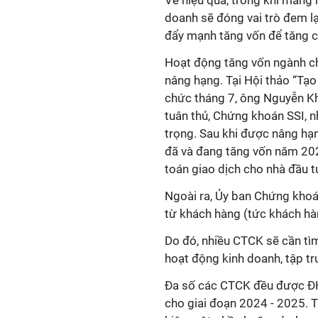
Về hiệu quả, trong khi mảng 
doanh sẽ đóng vai trò đem lạ
đẩy mạnh tăng vốn để tăng c
Hoạt động tăng vốn ngành ch
nâng hạng. Tại Hội thảo “Tạ
chức tháng 7, ông Nguyễn Kh
tuân thủ, Chứng khoán SSI, n
trọng. Sau khi được nâng hạn
đã và đang tăng vốn năm 2024
toán giao dịch cho nhà đầu t
Ngoài ra, Ủy ban Chứng khoá
từ khách hàng (tức khách hàn
Do đó, nhiều CTCK sẽ cần tìm
hoạt động kinh doanh, tập 
Đa số các CTCK đều được ĐH
cho giai đoạn 2024 - 2025. T