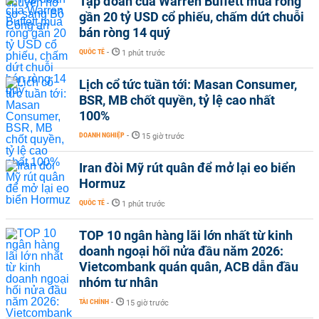
Tập đoàn của Warren Buffett mua ròng
gần 20 tỷ USD cổ phiếu, chấm dứt chuỗi
bán ròng 14 quý
QUỐC TẾ
-
1 phút trước
Lịch cổ tức tuần tới: Masan Consumer,
BSR, MB chốt quyền, tỷ lệ cao nhất
100%
DOANH NGHIỆP
-
15 giờ trước
Iran đòi Mỹ rút quân để mở lại eo biển
Hormuz
QUỐC TẾ
-
1 phút trước
TOP 10 ngân hàng lãi lớn nhất từ kinh
doanh ngoại hối nửa đầu năm 2026:
Vietcombank quán quân, ACB dẫn đầu
nhóm tư nhân
TÀI CHÍNH
-
15 giờ trước