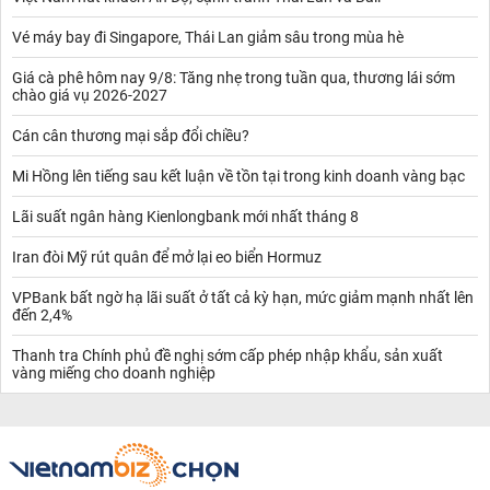
chứng khoán rộng rãi hơn với hàng trăm nghìn tài khoản chứng
khoán mở mới hàng tháng. Tính đến hết tháng 4, Việt Nam có
Vé máy bay đi Singapore, Thái Lan giảm sâu trong mùa hè
hơn 7,8 triệu tài khoản giao dịch chứng khoán. Xu hướng này
cộng với việc thị trường có thể triển khai các sản phẩm mới khi hệ
Giá cà phê hôm nay 9/8: Tăng nhẹ trong tuần qua, thương lái sớm
thống công nghệ hiện đại được đưa vào vận hành sẽ đẩy mạnh
chào giá vụ 2026-2027
thanh khoản của thị trường. Khi đó sự quan trọng của thị trường
Cán cân thương mại sắp đổi chiều?
vốn càng được nâng lên.
Mi Hồng lên tiếng sau kết luận về tồn tại trong kinh doanh vàng bạc
Lãi suất ngân hàng Kienlongbank mới nhất tháng 8
Iran đòi Mỹ rút quân để mở lại eo biển Hormuz
VPBank bất ngờ hạ lãi suất ở tất cả kỳ hạn, mức giảm mạnh nhất lên
đến 2,4%
Thanh tra Chính phủ đề nghị sớm cấp phép nhập khẩu, sản xuất
vàng miếng cho doanh nghiệp