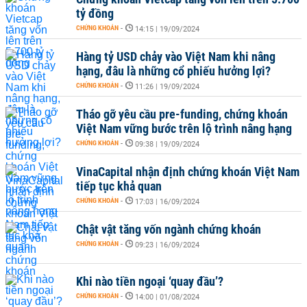
tỷ đồng
CHỨNG KHOÁN
-
14:15 | 19/09/2024
Hàng tỷ USD chảy vào Việt Nam khi nâng
hạng, đâu là những cổ phiếu hưởng lợi?
CHỨNG KHOÁN
-
11:26 | 19/09/2024
Tháo gỡ yêu cầu pre-funding, chứng khoán
Việt Nam vững bước trên lộ trình nâng hạng
CHỨNG KHOÁN
-
09:38 | 19/09/2024
VinaCapital nhận định chứng khoán Việt Nam
tiếp tục khả quan
CHỨNG KHOÁN
-
17:03 | 16/09/2024
Chật vật tăng vốn ngành chứng khoán
CHỨNG KHOÁN
-
09:23 | 16/09/2024
Khi nào tiền ngoại ‘quay đầu’?
CHỨNG KHOÁN
-
14:00 | 01/08/2024