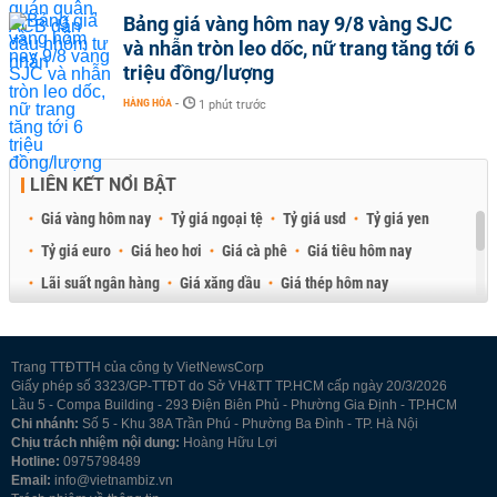
Bảng giá vàng hôm nay 9/8 vàng SJC
và nhẫn tròn leo dốc, nữ trang tăng tới 6
triệu đồng/lượng
HÀNG HÓA
-
1 phút trước
LIÊN KẾT NỔI BẬT
Giá vàng hôm nay
Tỷ giá ngoại tệ
Tỷ giá usd
Tỷ giá yen
Tỷ giá euro
Giá heo hơi
Giá cà phê
Giá tiêu hôm nay
Lãi suất ngân hàng
Giá xăng dầu
Giá thép hôm nay
Giá sầu riêng
Giá thịt heo
Giá gạo
Giá cao su
Best Retail Brokers
Diễn đàn đầu tư Việt Nam 2026
Trang TTĐTTH của công ty VietNewsCorp
Giấy phép số 3323/GP-TTĐT do Sở VH&TT TP.HCM cấp ngày 20/3/2026
Lầu 5 - Compa Building - 293 Điện Biên Phủ - Phường Gia Định - TP.HCM
Chi nhánh:
Số 5 - Khu 38A Trần Phú - Phường Ba Đình - TP. Hà Nội
Chịu trách nhiệm nội dung:
Hoàng Hữu Lợi
Hotline:
0975798489
Email:
info@vietnambiz.vn