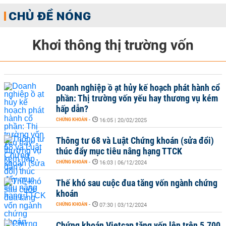
CHỦ ĐỀ NÓNG
Khơi thông thị trường vốn
Doanh nghiệp ồ ạt hủy kế hoạch phát hành cổ
phần: Thị trường vốn yếu hay thương vụ kém
hấp dẫn?
CHỨNG KHOÁN
-
16:05 | 20/02/2025
Thông tư 68 và Luật Chứng khoán (sửa đổi)
thúc đẩy mục tiêu nâng hạng TTCK
CHỨNG KHOÁN
-
16:03 | 06/12/2024
Thế khó sau cuộc đua tăng vốn ngành chứng
khoán
CHỨNG KHOÁN
-
07:30 | 03/12/2024
Chứng khoán Vietcap tăng vốn lên trên 5.700