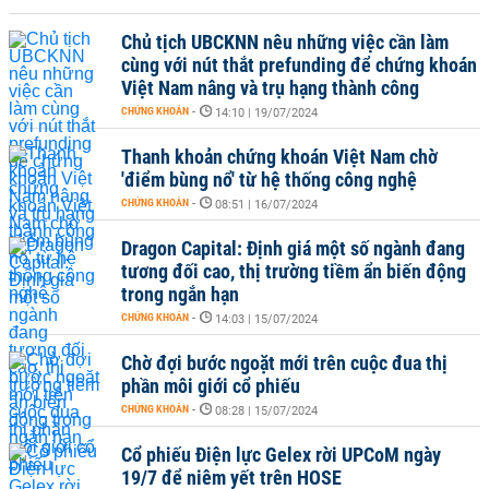
Chủ tịch UBCKNN nêu những việc cần làm
cùng với nút thắt prefunding để chứng khoán
Việt Nam nâng và trụ hạng thành công
CHỨNG KHOÁN
-
14:10 | 19/07/2024
Thanh khoản chứng khoán Việt Nam chờ
'điểm bùng nổ' từ hệ thống công nghệ
CHỨNG KHOÁN
-
08:51 | 16/07/2024
Dragon Capital: Định giá một số ngành đang
tương đối cao, thị trường tiềm ẩn biến động
trong ngắn hạn
CHỨNG KHOÁN
-
14:03 | 15/07/2024
Chờ đợi bước ngoặt mới trên cuộc đua thị
phần môi giới cổ phiếu
CHỨNG KHOÁN
-
08:28 | 15/07/2024
Cổ phiếu Điện lực Gelex rời UPCoM ngày
19/7 để niêm yết trên HOSE