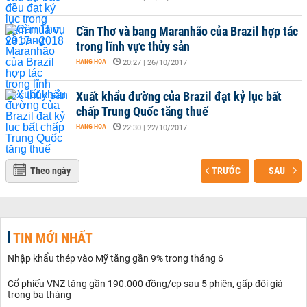
Cần Thơ và bang Maranhão của Brazil hợp tác
trong lĩnh vực thủy sản
HÀNG HÓA
-
20:27 | 26/10/2017
Xuất khẩu đường của Brazil đạt kỷ lục bất
chấp Trung Quốc tăng thuế
HÀNG HÓA
-
22:30 | 22/10/2017
Theo ngày
TRƯỚC
SAU
TIN MỚI NHẤT
Nhập khẩu thép vào Mỹ tăng gần 9% trong tháng 6
Cổ phiếu VNZ tăng gần 190.000 đồng/cp sau 5 phiên, gấp đôi giá
trong ba tháng