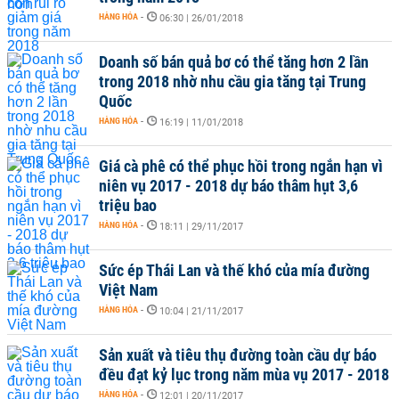
HÀNG HÓA
-
06:30 | 26/01/2018
Doanh số bán quả bơ có thể tăng hơn 2 lần
trong 2018 nhờ nhu cầu gia tăng tại Trung
Quốc
HÀNG HÓA
-
16:19 | 11/01/2018
Giá cà phê có thể phục hồi trong ngắn hạn vì
niên vụ 2017 - 2018 dự báo thâm hụt 3,6
triệu bao
HÀNG HÓA
-
18:11 | 29/11/2017
Sức ép Thái Lan và thế khó của mía đường
Việt Nam
HÀNG HÓA
-
10:04 | 21/11/2017
Sản xuất và tiêu thụ đường toàn cầu dự báo
đều đạt kỷ lục trong năm mùa vụ 2017 - 2018
HÀNG HÓA
-
12:01 | 20/11/2017