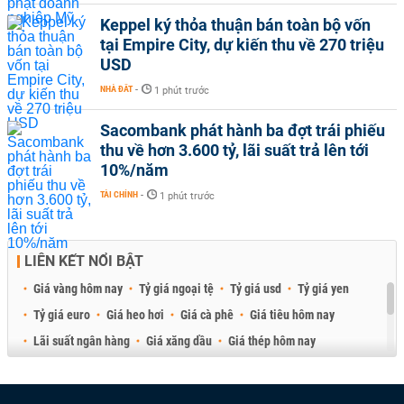
Keppel ký thỏa thuận bán toàn bộ vốn
tại Empire City, dự kiến thu về 270 triệu
USD
NHÀ ĐẤT
-
1 phút trước
Sacombank phát hành ba đợt trái phiếu
thu về hơn 3.600 tỷ, lãi suất trả lên tới
10%/năm
TÀI CHÍNH
-
1 phút trước
LIÊN KẾT NỔI BẬT
Giá vàng hôm nay
Tỷ giá ngoại tệ
Tỷ giá usd
Tỷ giá yen
Tỷ giá euro
Giá heo hơi
Giá cà phê
Giá tiêu hôm nay
Lãi suất ngân hàng
Giá xăng dầu
Giá thép hôm nay
Giá sầu riêng
Giá thịt heo
Giá gạo
Giá cao su
Best Retail Brokers
Diễn đàn đầu tư Việt Nam 2026