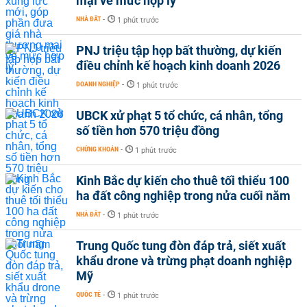
mại về mức hợp lý
NHÀ ĐẤT
-
1 phút trước
PNJ triệu tập họp bất thường, dự kiến
điều chỉnh kế hoạch kinh doanh 2026
DOANH NGHIỆP
-
1 phút trước
UBCK xử phạt 5 tổ chức, cá nhân, tổng
số tiền hơn 570 triệu đồng
CHỨNG KHOÁN
-
1 phút trước
Kinh Bắc dự kiến cho thuê tối thiểu 100
ha đất công nghiệp trong nửa cuối năm
NHÀ ĐẤT
-
1 phút trước
Trung Quốc tung đòn đáp trả, siết xuất
khẩu drone và trừng phạt doanh nghiệp
Mỹ
QUỐC TẾ
-
1 phút trước