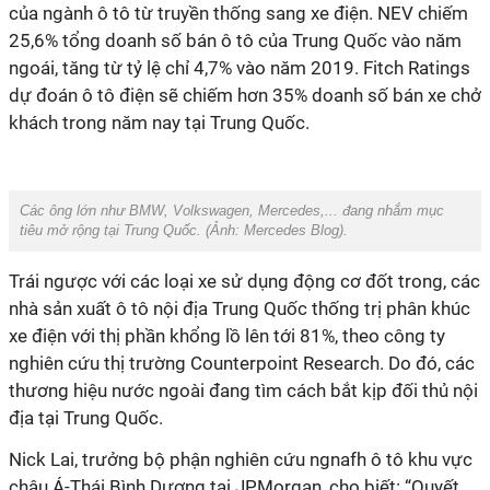
của ngành ô tô từ truyền thống sang xe điện. NEV chiếm
25,6% tổng doanh số bán ô tô của Trung Quốc vào năm
ngoái, tăng từ tỷ lệ chỉ 4,7% vào năm 2019. Fitch Ratings
dự đoán ô tô điện sẽ chiếm hơn 35% doanh số bán xe chở
khách trong năm nay tại Trung Quốc.
Các ông lớn như BMW, Volkswagen, Mercedes,... đang nhắm mục
tiêu mở rộng tại Trung Quốc. (Ảnh:
Mercedes Blog
).
Trái ngược với các loại xe sử dụng động cơ đốt trong, các
nhà sản xuất ô tô nội địa Trung Quốc thống trị phân khúc
xe điện với thị phần khổng lồ lên tới 81%, theo công ty
nghiên cứu thị trường Counterpoint Research. Do đó, các
thương hiệu nước ngoài đang tìm cách bắt kịp đối thủ nội
địa tại Trung Quốc.
Nick Lai, trưởng bộ phận nghiên cứu ngnafh ô tô khu vực
châu Á-Thái Bình Dương tại JPMorgan, cho biết: “Quyết