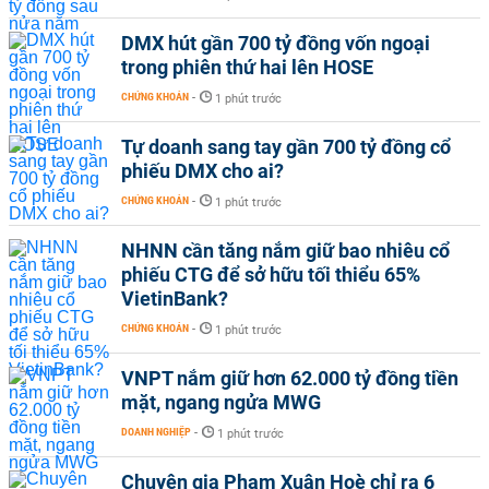
DMX hút gần 700 tỷ đồng vốn ngoại
trong phiên thứ hai lên HOSE
CHỨNG KHOÁN
-
1 phút trước
Tự doanh sang tay gần 700 tỷ đồng cổ
phiếu DMX cho ai?
CHỨNG KHOÁN
-
1 phút trước
NHNN cần tăng nắm giữ bao nhiêu cổ
phiếu CTG để sở hữu tối thiểu 65%
VietinBank?
CHỨNG KHOÁN
-
1 phút trước
VNPT nắm giữ hơn 62.000 tỷ đồng tiền
mặt, ngang ngửa MWG
DOANH NGHIỆP
-
1 phút trước
Chuyên gia Phạm Xuân Hoè chỉ ra 6