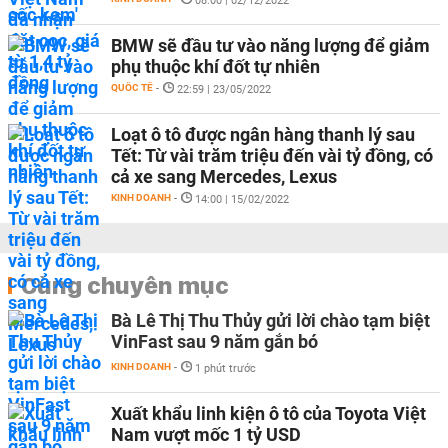
08:00 | 02/12/2022
BMW sẽ đầu tư vào năng lượng để giảm
phụ thuộc khí đốt tự nhiên
QUỐC TẾ
-
22:59 | 23/05/2022
Loạt ô tô được ngân hàng thanh lý sau
Tết: Từ vài trăm triệu đến vài tỷ đồng, có
cả xe sang Mercedes, Lexus
KINH DOANH
-
14:00 | 15/02/2022
Cùng chuyên mục
Bà Lê Thị Thu Thủy gửi lời chào tạm biệt
VinFast sau 9 năm gắn bó
KINH DOANH
-
1 phút trước
Xuất khẩu linh kiện ô tô của Toyota Việt
Nam vượt mốc 1 tỷ USD