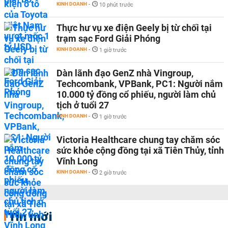
KINH DOANH
-
10 phút trước
Thực hư vụ xe điện Geely bị từ chối tại
trạm sạc Ford Giải Phóng
KINH DOANH
-
1 giờ trước
Dàn lãnh đạo GenZ nhà Vingroup,
Techcombank, VPBank, PC1: Người nắm
10.000 tỷ đồng cổ phiếu, người làm chủ
tịch ở tuổi 27
KINH DOANH
-
1 giờ trước
Victoria Healthcare chung tay chăm sóc
sức khỏe cộng đồng tại xã Tiên Thủy, tỉnh
Vĩnh Long
KINH DOANH
-
2 giờ trước
Tin mới