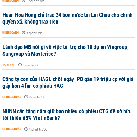
KINH DOANH
-
1 phút trước
Huấn Hoa Hồng chỉ trao 24 bồn nước tại Lai Châu cho chính
quyền xã, không trao tiền
KINH DOANH
-
3 giờ trước
Lãnh đạo MB nói gì về việc tài trợ cho 18 dự án Vingroup,
Sungroup và Masterise?
TÀI CHÍNH
-
9 giờ trước
Công ty con của HAGL chốt ngày IPO gần 19 triệu cp với giá
gấp hơn 4 lần cổ phiếu HAG
CHỨNG KHOÁN
-
8 giờ trước
NHNN cần tăng nắm giữ bao nhiêu cổ phiếu CTG để sở hữu
tối thiểu 65% VietinBank?
CHỨNG KHOÁN
-
1 phút trước