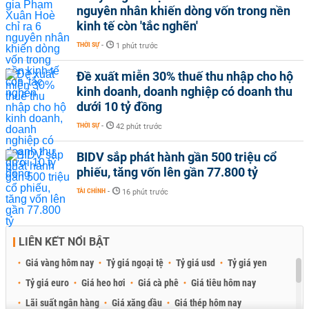
nguyên nhân khiến dòng vốn trong nền
kinh tế còn 'tắc nghẽn'
THỜI SỰ
-
1 phút trước
Đề xuất miễn 30% thuế thu nhập cho hộ
kinh doanh, doanh nghiệp có doanh thu
dưới 10 tỷ đồng
THỜI SỰ
-
42 phút trước
BIDV sắp phát hành gần 500 triệu cổ
phiếu, tăng vốn lên gần 77.800 tỷ
TÀI CHÍNH
-
16 phút trước
LIÊN KẾT NỔI BẬT
Giá vàng hôm nay
Tỷ giá ngoại tệ
Tỷ giá usd
Tỷ giá yen
Tỷ giá euro
Giá heo hơi
Giá cà phê
Giá tiêu hôm nay
Lãi suất ngân hàng
Giá xăng dầu
Giá thép hôm nay