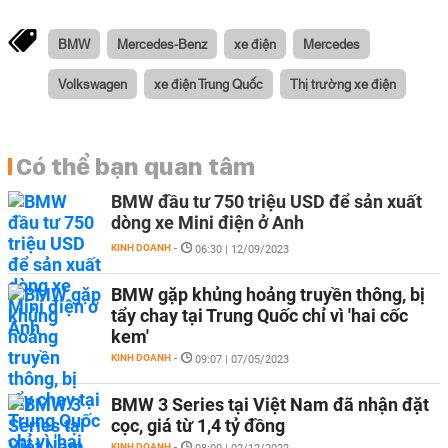
BMW
Mercedes-Benz
xe điện
Mercedes
Volkswagen
xe điện Trung Quốc
Thị trường xe điện
Có thể bạn quan tâm
BMW đầu tư 750 triệu USD để sản xuất
dòng xe Mini điện ở Anh
KINH DOANH
-
06:30 | 12/09/2023
BMW gặp khủng hoảng truyền thông, bị
tẩy chay tại Trung Quốc chỉ vì 'hai cốc
kem'
KINH DOANH
-
09:07 | 07/05/2023
BMW 3 Series tại Việt Nam đã nhận đặt
cọc, giá từ 1,4 tỷ đồng
KINH DOANH
-