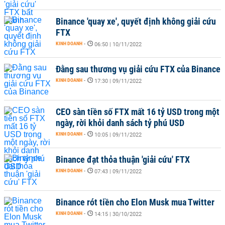
Binance 'quay xe', quyết định không giải cứu
FTX
KINH DOANH
-
06:50 | 10/11/2022
Đằng sau thương vụ giải cứu FTX của Binance
KINH DOANH
-
17:30 | 09/11/2022
CEO sàn tiền số FTX mất 16 tỷ USD trong một
ngày, rời khỏi danh sách tỷ phú USD
KINH DOANH
-
10:05 | 09/11/2022
Binance đạt thỏa thuận 'giải cứu' FTX
KINH DOANH
-
07:43 | 09/11/2022
Binance rót tiền cho Elon Musk mua Twitter
KINH DOANH
-
14:15 | 30/10/2022