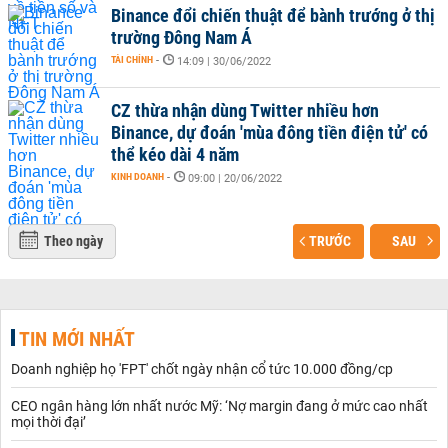
Binance đổi chiến thuật để bành trướng ở thị
trường Đông Nam Á
TÀI CHÍNH
-
14:09 | 30/06/2022
CZ thừa nhận dùng Twitter nhiều hơn
Binance, dự đoán 'mùa đông tiền điện tử' có
thể kéo dài 4 năm
KINH DOANH
-
09:00 | 20/06/2022
Theo ngày
TRƯỚC
SAU
TIN MỚI NHẤT
Doanh nghiệp họ 'FPT' chốt ngày nhận cổ tức 10.000 đồng/cp
CEO ngân hàng lớn nhất nước Mỹ: ‘Nợ margin đang ở mức cao nhất
mọi thời đại’