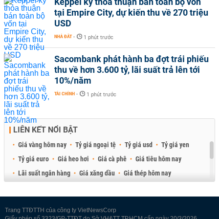
Keppel ký thỏa thuận bán toàn bộ vốn
tại Empire City, dự kiến thu về 270 triệu
USD
NHÀ ĐẤT
-
1 phút trước
Sacombank phát hành ba đợt trái phiếu
thu về hơn 3.600 tỷ, lãi suất trả lên tới
10%/năm
TÀI CHÍNH
-
1 phút trước
LIÊN KẾT NỔI BẬT
Giá vàng hôm nay
Tỷ giá ngoại tệ
Tỷ giá usd
Tỷ giá yen
Tỷ giá euro
Giá heo hơi
Giá cà phê
Giá tiêu hôm nay
Lãi suất ngân hàng
Giá xăng dầu
Giá thép hôm nay
Giá sầu riêng
Giá thịt heo
Giá gạo
Giá cao su
Best Retail Brokers
Diễn đàn đầu tư Việt Nam 2026
Trang TTĐTTH của công ty VietNewsCorp
Giấy phép số 3323/GP-TTĐT do Sở VH&TT TP.HCM cấp ngày 20/3/2026