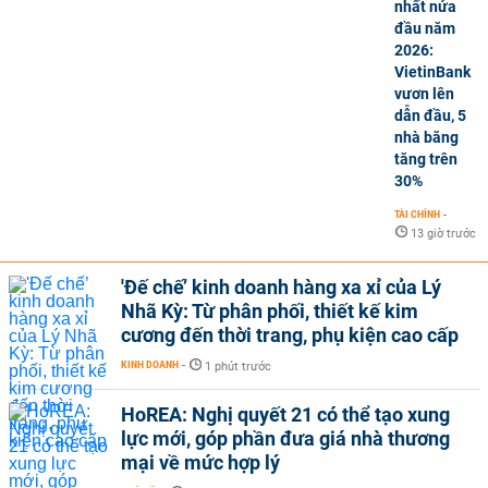
nhất nửa
đầu năm
2026:
VietinBank
vươn lên
dẫn đầu, 5
nhà băng
tăng trên
30%
TÀI CHÍNH
-
13 giờ trước
'Đế chế’ kinh doanh hàng xa xỉ của Lý
Nhã Kỳ: Từ phân phối, thiết kế kim
cương đến thời trang, phụ kiện cao cấp
KINH DOANH
-
1 phút trước
HoREA: Nghị quyết 21 có thể tạo xung
lực mới, góp phần đưa giá nhà thương
mại về mức hợp lý