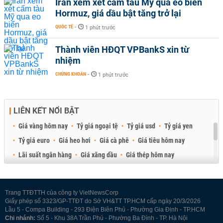
Iran xem xét cấm tàu Mỹ qua eo biển
Hormuz, giá dầu bật tăng trở lại
QUỐC TẾ
-
1 phút trước
Thành viên HĐQT VPBankS xin từ
nhiệm
CHỨNG KHOÁN
-
1 phút trước
LIÊN KẾT NỔI BẬT
Giá vàng hôm nay
Tỷ giá ngoại tệ
Tỷ giá usd
Tỷ giá yen
Tỷ giá euro
Giá heo hơi
Giá cà phê
Giá tiêu hôm nay
Lãi suất ngân hàng
Giá xăng dầu
Giá thép hôm nay
Giá sầu riêng
Giá thịt heo
Giá gạo
Giá cao su
Best Retail Brokers
Diễn đàn đầu tư Việt Nam 2026
Trang TTĐTTH của công ty VietNewsCorp
Giấy phép số 3323/GP-TTĐT do Sở VH&TT TP.HCM cấp ngày 20/3/2026
Lầu 5 - Compa Building - 293 Điện Biên Phủ - Phường Gia Định - TP.HCM
Chi nhánh:
Số 5 - Khu 38A Trần Phú - Phường Ba Đình - TP. Hà Nội