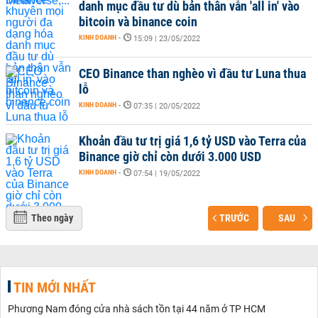
danh mục đầu tư dù bản thân vẫn 'all in' vào
bitcoin và binance coin
KINH DOANH
-
15:09 | 23/05/2022
CEO Binance than nghèo vì đầu tư Luna thua
lỗ
KINH DOANH
-
07:35 | 20/05/2022
Khoản đầu tư trị giá 1,6 tỷ USD vào Terra của
Binance giờ chỉ còn dưới 3.000 USD
KINH DOANH
-
07:54 | 19/05/2022
Theo ngày
TRƯỚC
SAU
TIN MỚI NHẤT
Phương Nam đóng cửa nhà sách tồn tại 44 năm ở TP HCM