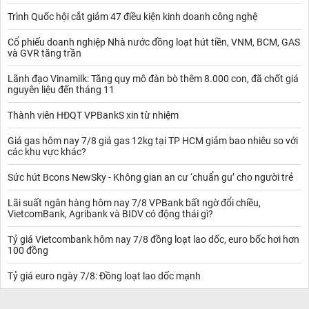
Trình Quốc hội cắt giảm 47 điều kiện kinh doanh công nghệ
Cổ phiếu doanh nghiệp Nhà nước đồng loạt hút tiền, VNM, BCM, GAS
và GVR tăng trần
Lãnh đạo Vinamilk: Tăng quy mô đàn bò thêm 8.000 con, đã chốt giá
nguyên liệu đến tháng 11
Thành viên HĐQT VPBankS xin từ nhiệm
Giá gas hôm nay 7/8 giá gas 12kg tại TP HCM giảm bao nhiêu so với
các khu vực khác?
Sức hút Bcons NewSky - Không gian an cư ‘chuẩn gu’ cho người trẻ
Lãi suất ngân hàng hôm nay 7/8 VPBank bất ngờ đổi chiều,
VietcomBank, Agribank và BIDV có động thái gì?
Tỷ giá Vietcombank hôm nay 7/8 đồng loạt lao dốc, euro bốc hơi hơn
100 đồng
Tỷ giá euro ngày 7/8: Đồng loạt lao dốc mạnh