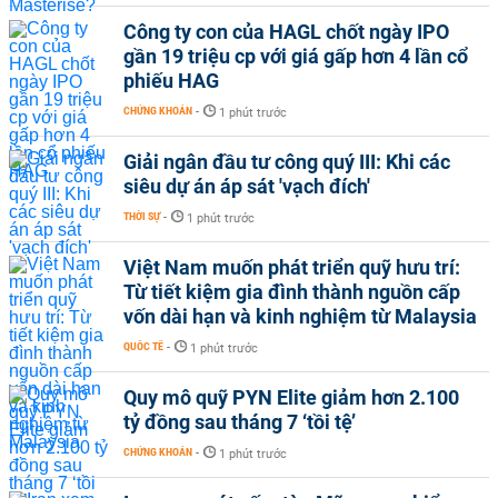
Công ty con của HAGL chốt ngày IPO
gần 19 triệu cp với giá gấp hơn 4 lần cổ
phiếu HAG
CHỨNG KHOÁN
-
1 phút trước
Giải ngân đầu tư công quý III: Khi các
siêu dự án áp sát 'vạch đích'
THỜI SỰ
-
1 phút trước
Việt Nam muốn phát triển quỹ hưu trí:
Từ tiết kiệm gia đình thành nguồn cấp
vốn dài hạn và kinh nghiệm từ Malaysia
QUỐC TẾ
-
1 phút trước
Quy mô quỹ PYN Elite giảm hơn 2.100
tỷ đồng sau tháng 7 ‘tồi tệ’
CHỨNG KHOÁN
-
1 phút trước