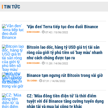
TIN TỨC
'Vận đen' Terra tiếp tục đeo đuổi Binance
KINH DOANH
-
07:42 | 15/06/2022
Bitcoin lao dốc, hàng tỷ USD giá trị tài sản
ròng của giới tỷ phú tiền số 'bay màu' nhanh
như cách chúng được tạo ra
KINH DOANH
-
11:28 | 14/06/2022
Binance tạm ngưng rút Bitcoin trong vài giờ
TÀI CHÍNH
-
07:31 | 14/06/2022
CZ: 'Mùa đông tiền điện tử' là thời điểm
tuyệt vời để Binance tăng cường tuyển dụng
nhân tài và mua lại công ty khác