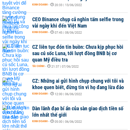
KINH DOANH
-
20:33 | 13/06/2022
CEO Binance chụp cả nghìn tấm selfie trong
vài ngày khi đến Việt Nam
KINH DOANH
-
07:45 | 08/06/2022
CZ liên tục đón tin buồn: Chưa kịp phục hồi
sau cú sốc Luna, tới lượt đồng BNB bị cơ
quan Mỹ điều tra
TÀI CHÍNH
-
21:37 | 07/06/2022
CZ: Những ai gửi hình chụp chung với tôi và
khoe quen biết, đừng tin vì họ đang lừa đảo
KINH DOANH
-
12:00 | 06/06/2022
Dàn lãnh đạo bí ẩn của sàn giao dịch tiền số
lớn nhất thế giới
KINH DOANH
-
05:00 | 06/06/2022