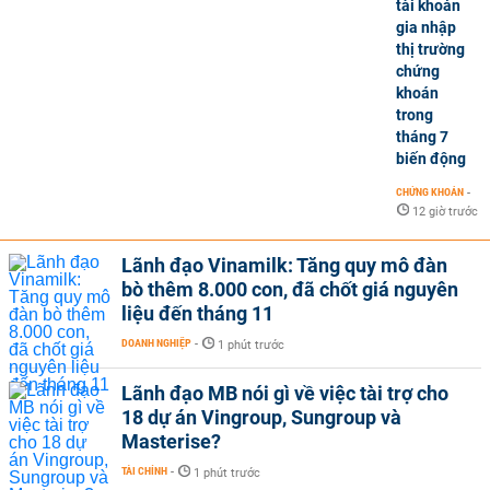
tài khoản
gia nhập
thị trường
chứng
khoán
trong
tháng 7
biến động
CHỨNG KHOÁN
-
12 giờ trước
Lãnh đạo Vinamilk: Tăng quy mô đàn
bò thêm 8.000 con, đã chốt giá nguyên
liệu đến tháng 11
DOANH NGHIỆP
-
1 phút trước
Lãnh đạo MB nói gì về việc tài trợ cho
18 dự án Vingroup, Sungroup và
Masterise?
TÀI CHÍNH
-
1 phút trước