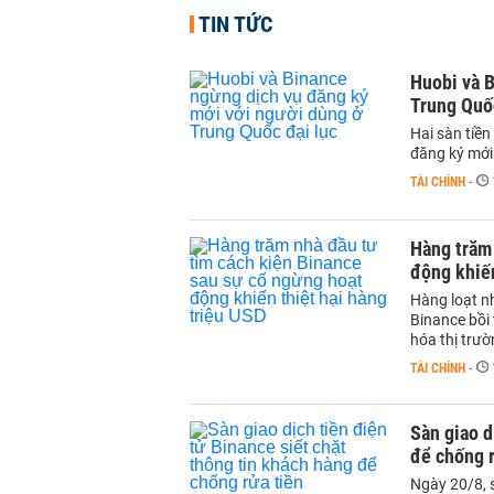
TIN TỨC
Huobi và B
Trung Quốc
Hai sàn tiền
đăng ký mới 
TÀI CHÍNH
-
Hàng trăm 
động khiến
Hàng loạt nh
Binance bồi
hóa thị trườ
TÀI CHÍNH
-
Sàn giao d
để chống r
Ngày 20/8, s