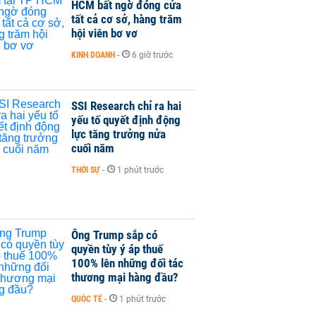
HCM bất ngờ đóng cửa
tất cả cơ sở, hàng trăm
hội viên bơ vơ
KINH DOANH
-
6 giờ trước
SSI Research chỉ ra hai
yếu tố quyết định động
lực tăng trưởng nửa
cuối năm
THỜI SỰ
-
1 phút trước
Ông Trump sắp có
quyền tùy ý áp thuế
100% lên những đối tác
thương mại hàng đầu?
QUỐC TẾ
-
1 phút trước