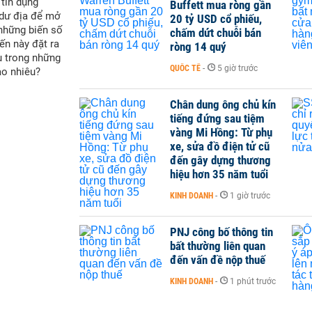
 tín dụng
Buffett mua ròng gần
 dư địa để mở
20 tỷ USD cổ phiếu,
 những biến số
chấm dứt chuỗi bán
ến này đặt ra
ròng 14 quý
u trong những
QUỐC TẾ
-
5 giờ trước
ao nhiêu?
Chân dung ông chủ kín
tiếng đứng sau tiệm
vàng Mi Hồng: Từ phụ
xe, sửa đồ điện tử cũ
đến gây dựng thương
hiệu hơn 35 năm tuổi
KINH DOANH
-
1 giờ trước
PNJ công bố thông tin
bất thường liên quan
đến vấn đề nộp thuế
KINH DOANH
-
1 phút trước