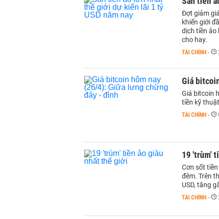
Sàn tiền ả
Đợt giảm gi
khiến giới đ
dịch tiền ảo
cho hay.
TÀI CHÍNH
-
Giá bitcoi
Giá bitcoin 
tiền kỹ thu
TÀI CHÍNH
-
19 'trùm' t
Cơn sốt tiền
đêm. Trên th
USD, tăng g
TÀI CHÍNH
-