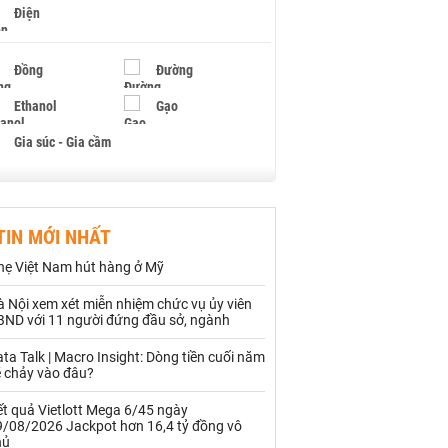
Điện
Đồng
Đường
Ethanol
Gạo
Gia súc - Gia cầm
Giấy
Gỗ
TIN MỚI NHẤT
Hạt điều
Hồ tiêu - Hạt tiêu
hẹ Việt Nam hút hàng ở Mỹ
Khí đốt
 Nội xem xét miễn nhiệm chức vụ ủy viên
BND với 11 người đứng đầu sở, ngành
Kim loại khác
Mắc ca
ta Talk | Macro Insight: Dòng tiền cuối năm
Muối
Ngũ cốc
ẽ chảy vào đâu?
Nhựa - Hạt nhựa
t quả Vietlott Mega 6/45 ngày
9/08/2026 Jackpot hơn 16,4 tỷ đồng vô
hủ