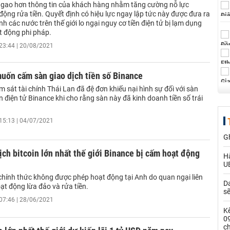
t gao hơn thông tin của khách hàng nhằm tăng cường nỗ lực
ộng rửa tiền. Quyết định có hiệu lực ngay lập tức này được đưa ra
nh các nước trên thế giới lo ngại nguy cơ tiền điện tử bị lạm dụng
t động phi pháp.
23:44 | 20/08/2021
uốn cấm sàn giao dịch tiền số Binance
 sát tài chính Thái Lan đã đệ đơn khiếu nại hình sự đối với sàn
ền điện tử Binance khi cho rằng sàn này đã kinh doanh tiền số trái
15:13 | 04/07/2021
G
ịch bitcoin lớn nhất thế giới Binance bị cấm hoạt động
Hà
U
chính thức không được phép hoạt động tại Anh do quan ngại liên
Da
ạt động lừa đảo và rửa tiền.
s
07:46 | 28/06/2021
Kế
0
c