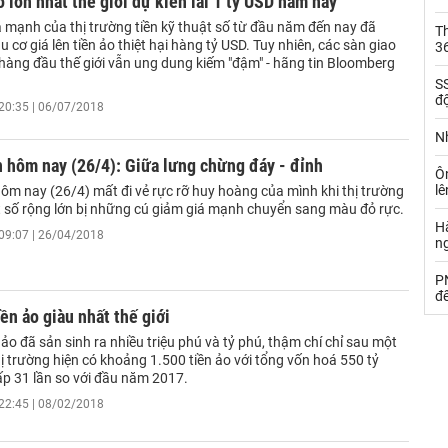
o lớn nhất thế giới dự kiến lãi 1 tỷ USD năm nay
á mạnh của thị trường tiền kỹ thuật số từ đầu năm đến nay đã
Th
ầu cơ giá lên tiền ảo thiệt hại hàng tỷ USD. Tuy nhiên, các sàn giao
36
 hàng đầu thế giới vẫn ung dung kiếm "đậm" - hãng tin Bloomberg
SS
đ
20:35 | 06/07/2018
Nh
n hôm nay (26/4): Giữa lưng chừng đáy - đỉnh
Ô
l
hôm nay (26/4) mất đi vẻ rực rỡ huy hoàng của mình khi thị trường
ật số rộng lớn bị những cú giảm giá mạnh chuyển sang màu đỏ rực.
Hà
09:07 | 26/04/2018
n
PN
đ
iền ảo giàu nhất thế giới
 ảo đã sản sinh ra nhiều triệu phú và tỷ phú, thậm chí chỉ sau một
ị trường hiện có khoảng 1.500 tiền ảo với tổng vốn hoá 550 tỷ
ấp 31 lần so với đầu năm 2017.
22:45 | 08/02/2018