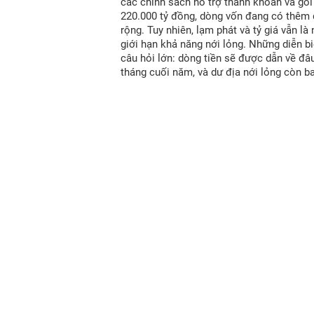
các chính sách hỗ trợ thanh khoản và gói
220.000 tỷ đồng, dòng vốn đang có thêm
rộng. Tuy nhiên, lạm phát và tỷ giá vẫn là
giới hạn khả năng nới lỏng. Những diễn bi
câu hỏi lớn: dòng tiền sẽ được dẫn về đâ
tháng cuối năm, và dư địa nới lỏng còn b