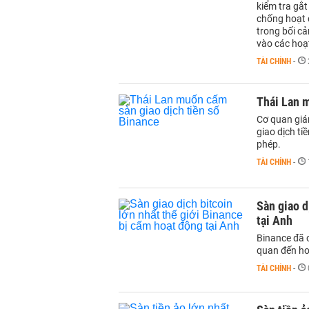
kiểm tra gắ
chống hoạt đ
trong bối cả
vào các hoạ
TÀI CHÍNH
-
Thái Lan m
Cơ quan giám
giao dịch ti
phép.
TÀI CHÍNH
-
Sàn giao d
tại Anh
Binance đã 
quan đến ho
TÀI CHÍNH
-