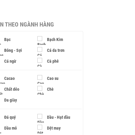
IN THEO NGÀNH HÀNG
Bạc
Bạch Kim
Bông - Sợi
Cá da trơn
Cá ngừ
Cà phê
Cacao
Cao su
Chất dẻo
Chè
Da giày
Đá quý
Dầu - Hạt dầu
Dầu mỏ
Dệt may