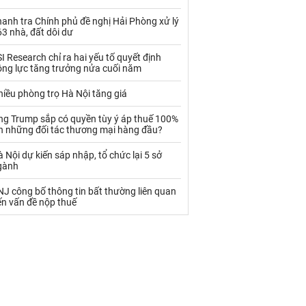
Palladium
Phân bón
anh tra Chính phủ đề nghị Hải Phòng xử lý
Rau - Củ -Quả
Sắt thép
3 nhà, đất dôi dư
Sữa
I Research chỉ ra hai yếu tố quyết định
ộng lực tăng trưởng nửa cuối năm
iều phòng trọ Hà Nội tăng giá
Than
Thức ăn chăn nuôi
ng Trump sắp có quyền tùy ý áp thuế 100%
Thủy hải sản khác
Tôm
ên những đối tác thương mại hàng đầu?
Vàng
 Nội dự kiến sáp nhập, tổ chức lại 5 sở
gành
VLXD khác
Xăng dầu
J công bố thông tin bất thường liên quan
ến vấn đề nộp thuế
Xi măng - Clynker