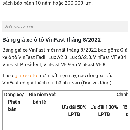
sách bảo hành 10 năm hoặc 200.000 km.
Ảnh:
oto.com.vn
Bảng giá xe ô tô VinFast tháng 8/2022
Bảng giá xe VinFast mới nhất tháng 8/2022 bao gồm: Giá
xe ô tô VinFast Fadil, Lux A2.0, Lux SA2.0, VinFast VF e34,
VinFast President, VinFast VF 9 và VinFast VF 8.
Theo
giá xe ô tô
mới nhất hiện nay, các dòng xe của
VinFast có giá thành cụ thể như sau (Đơn vị: đồng):
Dòng xe/
Giá niêm yết
Chính 
Phiên
bán lẻ
Ưu đãi 50%
Ưu đãi 100%
"Bả
bản
LPTB
LPTB
su