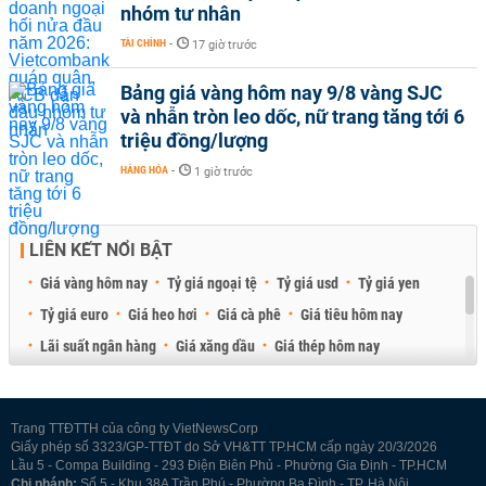
nhóm tư nhân
TÀI CHÍNH
-
17 giờ trước
Bảng giá vàng hôm nay 9/8 vàng SJC
và nhẫn tròn leo dốc, nữ trang tăng tới 6
triệu đồng/lượng
HÀNG HÓA
-
1 giờ trước
LIÊN KẾT NỔI BẬT
Giá vàng hôm nay
Tỷ giá ngoại tệ
Tỷ giá usd
Tỷ giá yen
Tỷ giá euro
Giá heo hơi
Giá cà phê
Giá tiêu hôm nay
Lãi suất ngân hàng
Giá xăng dầu
Giá thép hôm nay
Giá sầu riêng
Giá thịt heo
Giá gạo
Giá cao su
Best Retail Brokers
Diễn đàn đầu tư Việt Nam 2026
Trang TTĐTTH của công ty VietNewsCorp
Giấy phép số 3323/GP-TTĐT do Sở VH&TT TP.HCM cấp ngày 20/3/2026
Lầu 5 - Compa Building - 293 Điện Biên Phủ - Phường Gia Định - TP.HCM
Chi nhánh:
Số 5 - Khu 38A Trần Phú - Phường Ba Đình - TP. Hà Nội