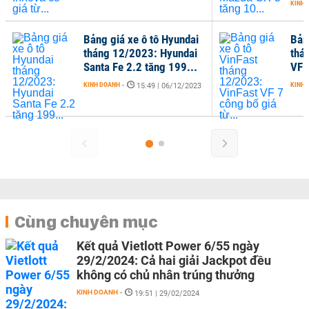
KINH 
Bảng giá xe ô tô Hyundai
Bản
tháng 12/2023: Hyundai
thá
Santa Fe 2.2 tăng 199...
VF 7
KINH DOANH
-
KINH 
15:49 | 06/12/2023
Cùng chuyên mục
Kết quả Vietlott Power 6/55 ngày
29/2/2024: Cả hai giải Jackpot đều
không có chủ nhân trúng thưởng
KINH DOANH
-
19:51 | 29/02/2024