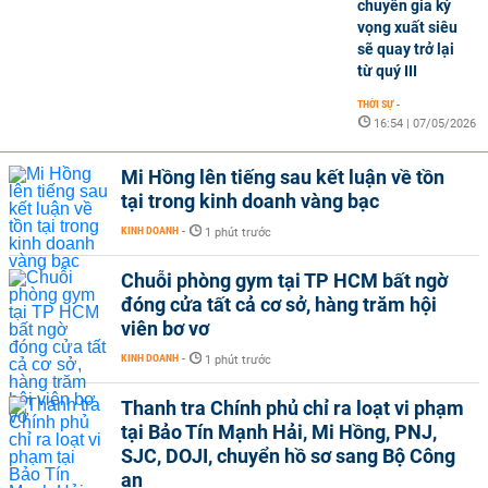
chuyên gia kỳ
vọng xuất siêu
sẽ quay trở lại
từ quý III
THỜI SỰ
-
16:54 | 07/05/2026
Mi Hồng lên tiếng sau kết luận về tồn
tại trong kinh doanh vàng bạc
KINH DOANH
-
1 phút trước
Chuỗi phòng gym tại TP HCM bất ngờ
đóng cửa tất cả cơ sở, hàng trăm hội
viên bơ vơ
KINH DOANH
-
1 phút trước
Thanh tra Chính phủ chỉ ra loạt vi phạm
tại Bảo Tín Mạnh Hải, Mi Hồng, PNJ,
SJC, DOJI, chuyển hồ sơ sang Bộ Công
an