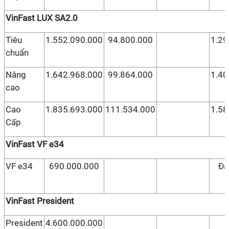
VinFast LUX SA2.0
Tiêu
1.552.090.000
94.800.000
1.29
chuẩn
Nâng
1.642.968.000
99.864.000
1.40
cao
Cao
1.835.693.000
111.534.000
1.58
Cấp
VinFast VF e34
VF e34
690.000.000
Đặ
VinFast President
President
4.600.000.000