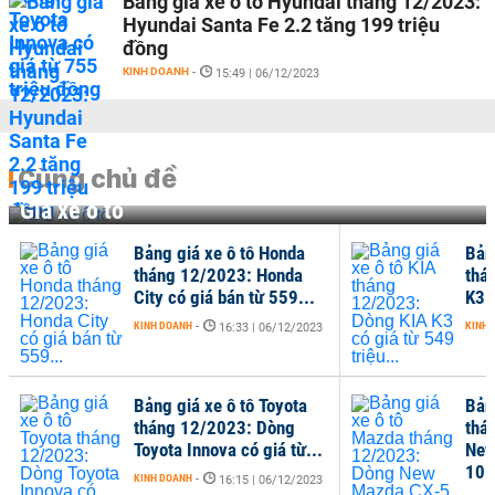
Bảng giá xe ô tô Hyundai tháng 12/2023:
Hyundai Santa Fe 2.2 tăng 199 triệu
đồng
KINH DOANH
-
15:49 | 06/12/2023
Cùng chủ đề
Giá xe ô tô
Bảng giá xe ô tô Honda
Bản
tháng 12/2023: Honda
thá
City có giá bán từ 559...
K3 c
KINH DOANH
-
KINH 
16:33 | 06/12/2023
Bảng giá xe ô tô Toyota
Bản
tháng 12/2023: Dòng
thá
Toyota Innova có giá từ...
New
10..
KINH DOANH
-
16:15 | 06/12/2023