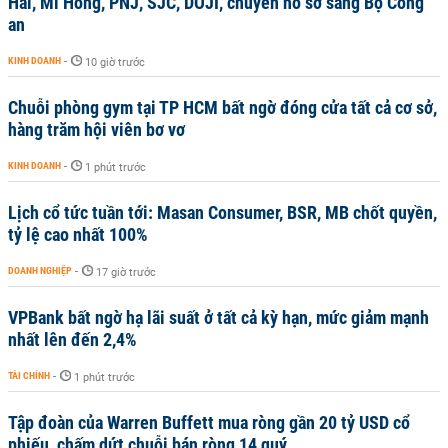
Hải, Mi Hồng, PNJ, SJC, DOJI, chuyển hồ sơ sang Bộ Công
an
KINH DOANH
-
10 giờ trước
Chuỗi phòng gym tại TP HCM bất ngờ đóng cửa tất cả cơ sở,
hàng trăm hội viên bơ vơ
KINH DOANH
-
1 phút trước
Lịch cổ tức tuần tới: Masan Consumer, BSR, MB chốt quyền,
tỷ lệ cao nhất 100%
DOANH NGHIỆP
-
17 giờ trước
VPBank bất ngờ hạ lãi suất ở tất cả kỳ hạn, mức giảm mạnh
nhất lên đến 2,4%
TÀI CHÍNH
-
1 phút trước
Tập đoàn của Warren Buffett mua ròng gần 20 tỷ USD cổ
phiếu, chấm dứt chuỗi bán ròng 14 quý