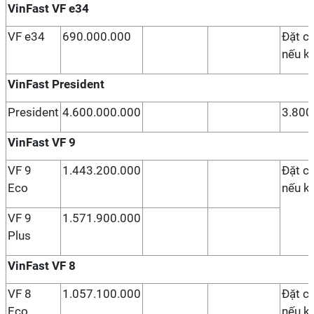
VinFast VF e34
VF e34
690.000.000
Đặt c
nếu k
VinFast President
President
4.600.000.000
3.800
VinFast VF 9
VF 9
1.443.200.000
Đặt c
Eco
nếu k
VF 9
1.571.900.000
Plus
VinFast VF 8
VF 8
1.057.100.000
Đặt c
Eco
nếu k