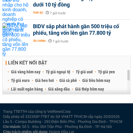
dưới 10 tỷ đồng
THỜI SỰ
-
7 giờ trước
BIDV sắp phát hành gần 500 triệu cổ
phiếu, tăng vốn lên gần 77.800 tỷ
TÀI CHÍNH
-
7 giờ trước
LIÊN KẾT NỔI BẬT
Giá vàng hôm nay
Tỷ giá ngoại tệ
Tỷ giá usd
Tỷ giá yen
Tỷ giá euro
Giá heo hơi
Giá cà phê
Giá tiêu hôm nay
Lãi suất ngân hàng
Giá xăng dầu
Giá thép hôm nay
Giá sầu riêng
Giá thịt heo
Giá gạo
Giá cao su
Best Retail Brokers
Diễn đàn đầu tư Việt Nam 2026
Trang TTĐTTH của công ty VietNewsCorp
Giấy phép số 3323/GP-TTĐT do Sở VH&TT TP.HCM cấp ngày 20/3/2026
Lầu 5 - Compa Building - 293 Điện Biên Phủ - Phường Gia Định - TP.HCM
Chi nhánh:
Số 5 - Khu 38A Trần Phú - Phường Ba Đình - TP. Hà Nội
Chịu trách nhiệm nội dung:
Hoàng Hữu Lợi