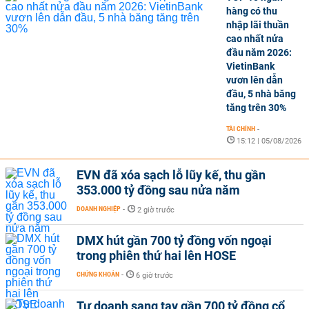
hàng có thu
nhập lãi thuần
cao nhất nửa
đầu năm 2026:
VietinBank
vươn lên dẫn
đầu, 5 nhà băng
tăng trên 30%
TÀI CHÍNH
-
15:12 | 05/08/2026
EVN đã xóa sạch lỗ lũy kế, thu gần
353.000 tỷ đồng sau nửa năm
DOANH NGHIỆP
-
2 giờ trước
DMX hút gần 700 tỷ đồng vốn ngoại
trong phiên thứ hai lên HOSE
CHỨNG KHOÁN
-
6 giờ trước
Tự doanh sang tay gần 700 tỷ đồng cổ