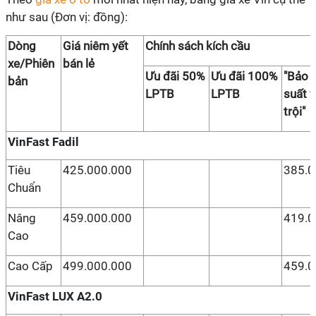
như sau (Đơn vị: đồng):
Dòng
Giá niêm yết
Chính sách kích cầu
xe/Phiên
bán lẻ
Ưu đãi 50%
Ưu đãi 100%
"Bảo l
bản
LPTB
LPTB
suất 
trội
VinFast Fadil
Tiêu
425.000.000
385.0
Chuẩn
Nâng
459.000.000
419.0
Cao
Cao Cấp
499.000.000
459.0
VinFast LUX A2.0