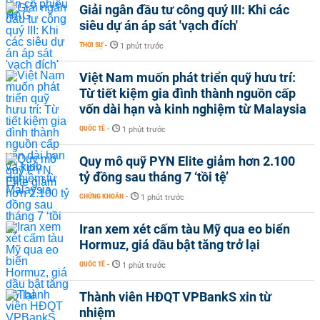
Giải ngân đầu tư công quý III: Khi các
siêu dự án áp sát 'vạch đích'
THỜI SỰ
-
1 phút trước
Việt Nam muốn phát triển quỹ hưu trí:
Từ tiết kiệm gia đình thành nguồn cấp
vốn dài hạn và kinh nghiệm từ Malaysia
QUỐC TẾ
-
1 phút trước
Quy mô quỹ PYN Elite giảm hơn 2.100
tỷ đồng sau tháng 7 ‘tồi tệ’
CHỨNG KHOÁN
-
1 phút trước
Iran xem xét cấm tàu Mỹ qua eo biển
Hormuz, giá dầu bật tăng trở lại
QUỐC TẾ
-
1 phút trước
Thành viên HĐQT VPBankS xin từ
nhiệm