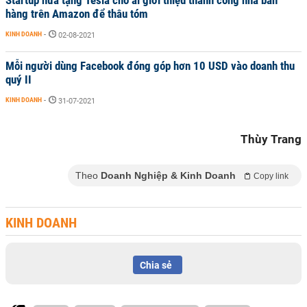
Startup hứa tặng Tesla cho ai giới thiệu thành công nhà bán
hàng trên Amazon để thâu tóm
KINH DOANH
-
02-08-2021
Mỗi người dùng Facebook đóng góp hơn 10 USD vào doanh thu
quý II
KINH DOANH
-
31-07-2021
Thùy Trang
Theo
Doanh Nghiệp & Kinh Doanh
Copy link
KINH DOANH
Chia sẻ