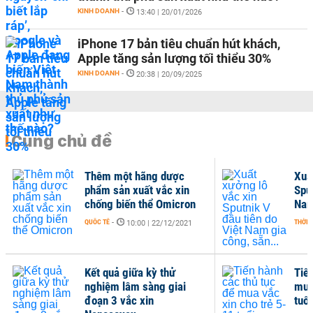
KINH DOANH
-
13:40 | 20/01/2026
iPhone 17 bản tiêu chuẩn hút khách,
Apple tăng sản lượng tối thiểu 30%
KINH DOANH
-
20:38 | 20/09/2025
Cùng chủ đề
Thêm một hãng dược
Xuấ
phẩm sản xuất vắc xin
Sput
chống biến thể Omicron
Nam
QUỐC TẾ
-
THỜI 
10:00 | 22/12/2021
Kết quả giữa kỳ thử
Tiế
nghiệm lâm sàng giai
mua
đoạn 3 vắc xin
tuổi