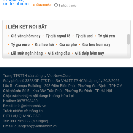
CHỨNG KHOÁN
-
1 phút trước
LIÊN KẾT NỔI BẬT
Giá vàng hôm nay
Tỷ giá ngoại tệ
Tỷ giá usd
Tỷ giá yen
Tỷ giá euro
Giá heo hơi
Giá cà phê
Giá tiêu hôm nay
Lãi suất ngân hàng
Giá xăng dầu
Giá thép hôm nay
Giá sầu riêng
Giá thịt heo
Giá gạo
Giá cao su
Best Retail Brokers
Diễn đàn đầu tư Việt Nam 2026
Trang TTĐTTH của công ty VietNewsCorp
Giấy phép số 3323/GP-TTĐT do Sở VH&TT TP.HCM cấp ngày 20/3/2026
Lầu 5 - Compa Building - 293 Điện Biên Phủ - Phường Gia Định - TP.HCM
Chi nhánh:
Số 5 - Khu 38A Trần Phú - Phường Ba Đình - TP. Hà Nội
Chịu trách nhiệm nội dung:
Hoàng Hữu Lợi
Hotline:
0975798489
Email:
info@vietnambiz.vn
Trách nhiệm về thông tin
DỊCH VỤ QUẢNG CÁO
Tel:
0931589222 (Ms Ngọc)
Email:
quangcao@vietnambiz.vn