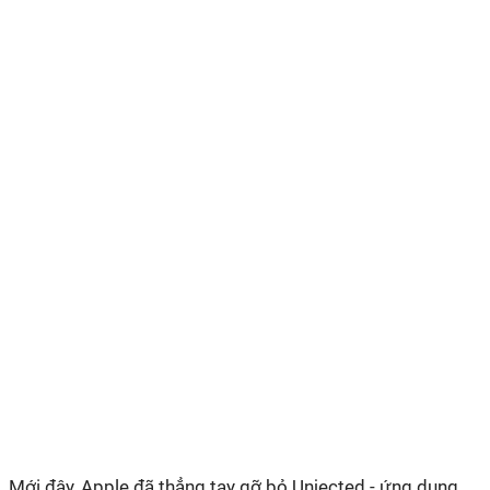
Mới đây, Apple đã thẳng tay gỡ bỏ Unjected - ứng dụng