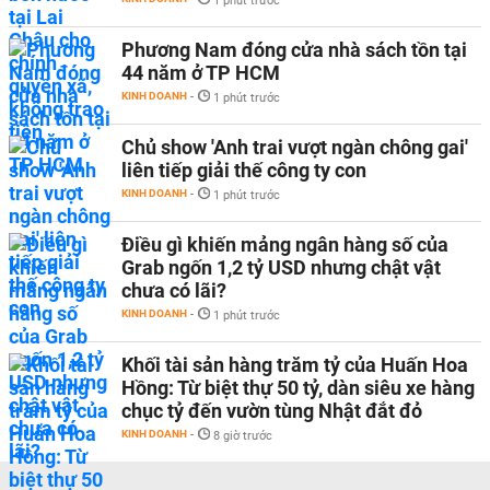
1 phút trước
Phương Nam đóng cửa nhà sách tồn tại
44 năm ở TP HCM
KINH DOANH
-
1 phút trước
Chủ show 'Anh trai vượt ngàn chông gai'
liên tiếp giải thế công ty con
KINH DOANH
-
1 phút trước
Điều gì khiến mảng ngân hàng số của
Grab ngốn 1,2 tỷ USD nhưng chật vật
chưa có lãi?
KINH DOANH
-
1 phút trước
Khối tài sản hàng trăm tỷ của Huấn Hoa
Hồng: Từ biệt thự 50 tỷ, dàn siêu xe hàng
chục tỷ đến vườn tùng Nhật đắt đỏ
KINH DOANH
-
8 giờ trước