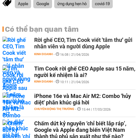
Apple
Google
ứng dụng hẹn hò
covid-19
Có thể bạn quan tâm
Rời ghế CEO, Tim Cook viết 'tâm thư' gửi
nhân viên và người dùng Apple
KINH DOANH
-
16:08 | 21/04/2026
Tim Cook rời ghế CEO Apple sau 15 năm,
người kế nhiệm là ai?
KINH DOANH
-
10:11 | 21/04/2026
iPhone 16e và Mac Air M2: Combo 'hủy
diệt' phân khúc giá hời
CHUYỂN ĐỘNG THỊ TRƯỜNG
-
15:44 | 17/03/2026
Chấm dứt kỷ nguyên ‘chỉ biết lắp ráp’,
Google và Apple đang biến Việt Nam
thành thủ phủ sản xuất như thế nào?