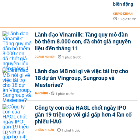
biến động
CHỨNG KHOÁN
-
13 giờ trước
Lãnh đạo Vinamilk: Tăng quy mô đàn
bò thêm 8.000 con, đã chốt giá nguyên
liệu đến tháng 11
DOANH NGHIỆP
-
1 phút trước
Lãnh đạo MB nói gì về việc tài trợ cho
18 dự án Vingroup, Sungroup và
Masterise?
TÀI CHÍNH
-
1 phút trước
Công ty con của HAGL chốt ngày IPO
gần 19 triệu cp với giá gấp hơn 4 lần cổ
phiếu HAG
CHỨNG KHOÁN
-
1 phút trước