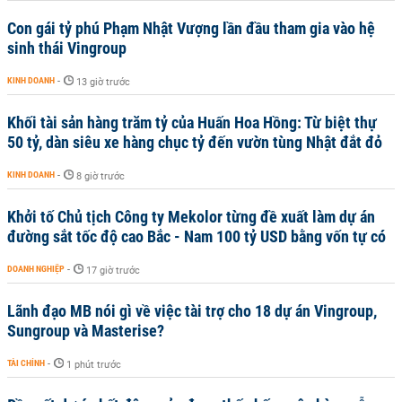
Con gái tỷ phú Phạm Nhật Vượng lần đầu tham gia vào hệ
sinh thái Vingroup
KINH DOANH
-
13 giờ trước
Khối tài sản hàng trăm tỷ của Huấn Hoa Hồng: Từ biệt thự
50 tỷ, dàn siêu xe hàng chục tỷ đến vườn tùng Nhật đắt đỏ
KINH DOANH
-
8 giờ trước
Khởi tố Chủ tịch Công ty Mekolor từng đề xuất làm dự án
đường sắt tốc độ cao Bắc - Nam 100 tỷ USD bằng vốn tự có
DOANH NGHIỆP
-
17 giờ trước
Lãnh đạo MB nói gì về việc tài trợ cho 18 dự án Vingroup,
Sungroup và Masterise?
TÀI CHÍNH
-
1 phút trước