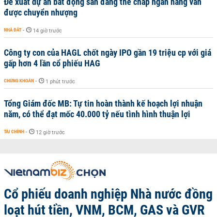
Đề xuất dự án bất động sản đang thế chấp ngân hàng vẫn
được chuyển nhượng
NHÀ ĐẤT
-
14 giờ trước
Công ty con của HAGL chốt ngày IPO gần 19 triệu cp với giá
gấp hơn 4 lần cổ phiếu HAG
CHỨNG KHOÁN
-
1 phút trước
Tổng Giám đốc MB: Tự tin hoàn thành kế hoạch lợi nhuận
năm, có thể đạt mốc 40.000 tỷ nếu tình hình thuận lợi
TÀI CHÍNH
-
12 giờ trước
Cổ phiếu doanh nghiệp Nhà nước đồng
loạt hút tiền, VNM, BCM, GAS và GVR